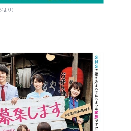
ジ
より）