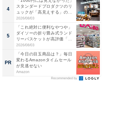
「1000円には見えなかった」
ステラ
スタンダードプロダクツのリ
詰め放題
4
4
ュックが「高見えする」の...
00円で「
2026/08/03
2026/08/0
「これ絶対に便利なやつや」
立山連
ダイソーの折り畳み式ランド
風呂に、
5
5
リーバスケットが高評価「使
層水風
わ...
帰...
2026/08/03
2026/08/0
「今日の目玉商品は？」毎日
【大人
変わるAmazonタイムセール
で快適
PR
PR
が見逃せない
Amazon
アイリス
Recommended by