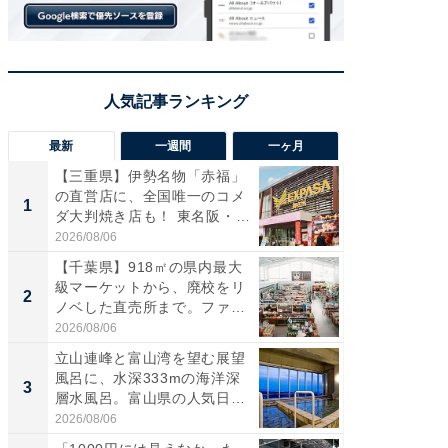
最新
一週間
一ヶ月
【三重県】伊勢名物「赤福」
【兵庫
の直営店に、全国唯一のコメ
ーメン
1
1
ダ大判焼き店も！ 東名阪・
再現した
伊...
道...
2026/08/06
2026/08/0
【千葉県】918㎡の県内最大
【三重
級マーケットから、廃校をリ
の直営
2
2
ノベした直売所まで。ファ
ダ大判焼
ー...
伊...
2026/08/06
2026/08/0
立山連峰と富山湾を望む展望
【千葉県
風呂に、水深333mの海洋深
級マー
3
3
層水風呂。富山県の人気日
ノベし
帰...
ー...
2026/08/06
2026/08/0