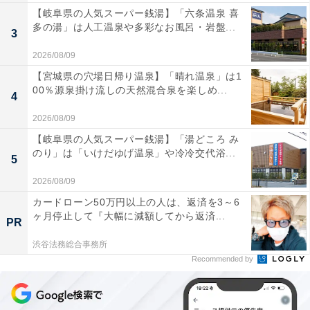
【岐阜県の人気スーパー銭湯】「六条温泉 喜
多の湯」は人工温泉や多彩なお風呂・岩盤...
3
2026/08/09
【宮城県の穴場日帰り温泉】「晴れ温泉」は1
00％源泉掛け流しの天然混合泉を楽しめ...
4
2026/08/09
【岐阜県の人気スーパー銭湯】「湯どころ み
のり」は「いけだゆげ温泉」や冷冷交代浴...
5
2026/08/09
カードローン50万円以上の人は、返済を3～6
ヶ月停止して『大幅に減額してから返済...
PR
渋谷法務総合事務所
Recommended by