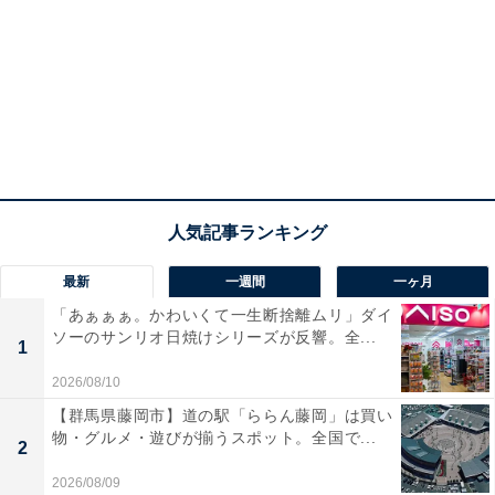
最新
一週間
一ヶ月
「あぁぁぁ。かわいくて一生断捨離ムリ」ダイ
ソーのサンリオ日焼けシリーズが反響。全...
1
2026/08/10
【群馬県藤岡市】道の駅「ららん藤岡」は買い
物・グルメ・遊びが揃うスポット。全国で...
2
2026/08/09