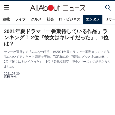
連載
ライフ
グルメ
社会
IT・ビジネス
エンタメ
リサ
2021年夏ドラマ「一番期待している作品」ラ
ンキング！ 2位『彼女はキレイだった』、1位
は？
ヤフーが運営する「みんなの意見」は2021年夏ドラマで一番期待している作
品についてアンケート調査を実施。TOP3は1位『孤独のグルメ Season9』、
2位『彼女はキレイだった』、3位『緊急取調室 第4シリーズ』の結果となり
ました。
2021.07.30
真楠 そら