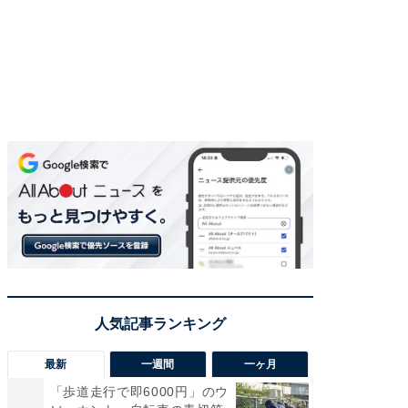
最新
一週間
一ヶ月
「歩道走行で即6000円」のウ
え、一方