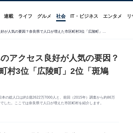
連載
ライフ
グルメ
社会
IT・ビジネス
エンタメ
リ
【国勢調査2020】大阪駅へのアクセス良好が人気の要因？奈良県で人口が増えた市区町村3位「広陵町」2位「斑鳩町」1位は…？
駅へのアクセス良好が人気の要因？
町村3位「広陵町」2位「斑鳩
本の総人口は約1億2622万7000人と、前回（2015年）調査から約86万
79人）でした。ここでは奈良県で人口が増えた市区町村を紹介します。