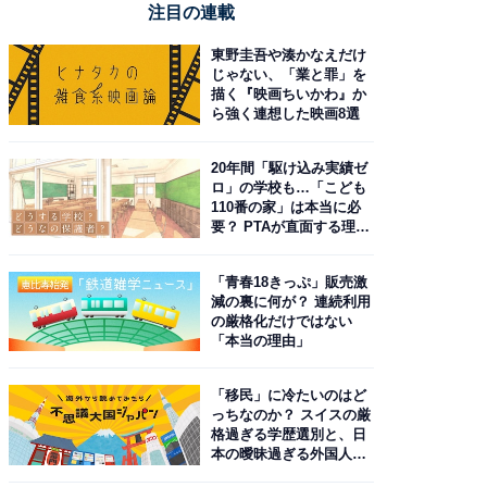
注目の連載
東野圭吾や湊かなえだけ
じゃない、「業と罪」を
描く『映画ちいかわ』か
ら強く連想した映画8選
20年間「駆け込み実績ゼ
ロ」の学校も…「こども
110番の家」は本当に必
要？ PTAが直面する理想
と現実
「青春18きっぷ」販売激
減の裏に何が？ 連続利用
の厳格化だけではない
「本当の理由」
「移民」に冷たいのはど
っちなのか？ スイスの厳
格過ぎる学歴選別と、日
本の曖昧過ぎる外国人政
策