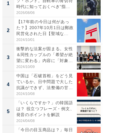
ソ・ホント。自転車の青切符
円!? 
1
1
時代に知っておくべき“指...
で実はア
2026/08/06
2026/08/0
【17年前の今日は何があっ
「自転
た？】2007年10月1日は郵政
たら60
2
2
民営化された日【聖域な...
時代に知
2024/10/01
2026/08/0
衝撃的な法案が固まる。女性
「歩道走
＆同性カップルの「希望が絶
ソ・ホ
3
3
望に変わる」内容に「対象者
時代に知
の...
2024/10/09
2026/08/0
中国は「石破首相」をどう見
すべて
ているか。日中問題で大した
るその
4
PR
抗議ができず、法整備の甘い
日...
2024/10/08
COCO VIL
「いくらですか？」の韓国語
は？ 役立つフレーズ・例文、
5
発音のポイントを解説
2024/04/08
「今日の目玉商品は？」毎日