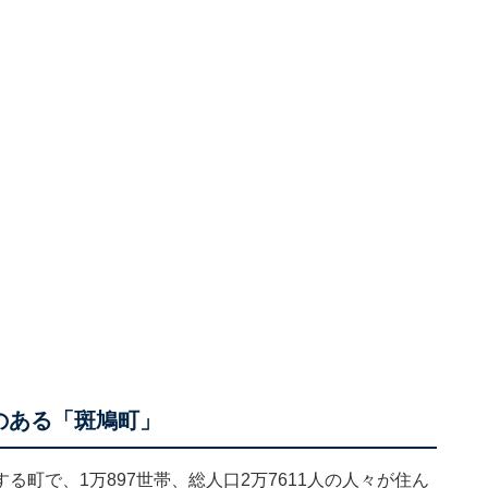
のある「斑鳩町」
町で、1万897世帯、総人口2万7611人の人々が住ん