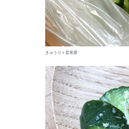
きゅうり＋姜葱醤