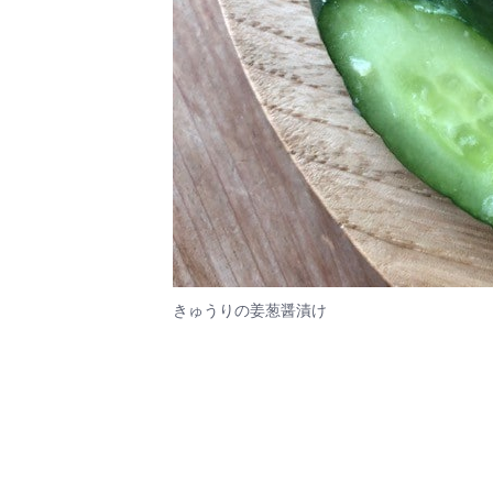
きゅうりの姜葱醤漬け