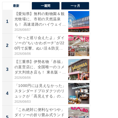
最新
一週間
一ヶ月
【愛知県】無料の動物園＆観
【兵庫
光牧場に、市初の天然温泉
ーメン
1
1
も！ 高速道路のハイウェイオ
再現した
ア...
道...
2026/08/07
2026/08/0
「やっと巡り会えたよ」ダイ
【三重
ソーの“ちいかわポーチ”が22
の直営
2
2
0円で反響。ぬい活＆防災...
ダ大判焼
伊...
2026/08/06
2026/08/0
【三重県】伊勢名物「赤福」
【千葉県
の直営店に、全国唯一のコメ
級マー
3
3
ダ大判焼き店も！ 東名阪・
ノベし
伊...
ー...
2026/08/06
2026/08/0
「1000円には見えなかった」
ステラ
スタンダードプロダクツのリ
詰め放題
4
4
ュックが「高見えする」の...
00円で「
2026/08/03
2026/08/0
「これ絶対に便利なやつや」
立山連
ダイソーの折り畳み式ランド
風呂に、
5
5