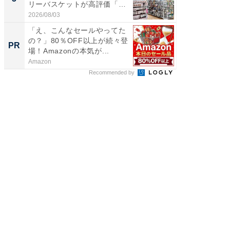
リーバスケットが高評価「使
層水風
わ...
帰...
2026/08/03
2026/08/0
「え、こんなセールやってた
「え、
の？」80％OFF以上が続々登
の？」8
PR
PR
場！Amazonの本気が...
場！Ama
Amazon
Amazon
Recommended by