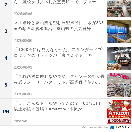
ら、廃校をリノベした直売所まで。ファー...
2
2026/08/06
立山連峰と富山湾を望む展望風呂に、水深333
mの海洋深層水風呂。富山県の人気日帰...
3
2026/08/06
「1000円には見えなかった」スタンダードプ
ロダクツのリュックが「高見えする」の...
4
2026/08/03
「これ絶対に便利なやつや」ダイソーの折り畳
み式ランドリーバスケットが高評価「使わ...
5
2026/08/03
「え、こんなセールやってたの？」80％OFF
以上が続々登場！Amazonの本気が...
PR
Amazon
Recommended by