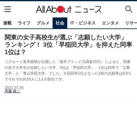
連載
ライフ
グルメ
社会
IT・ビジネス
エンタメ
リサ
関東の女子高校生が選ぶ「志願したい大学」
ランキング！ 3位「早稲田大学」を抑えた同率
1位は？
リクルート進学総研が公開した「進学ブランド力調査2021」によると、関東
の女子大学生が志願したい大学、3位は「早稲田大学」、1位は同率で「立教
大学」と「青山学院大学」でした。今回同率1位となった2校の志願率は9.8％
でそれぞれ約10人に1人の割合です。
2021.07.26
斉藤 雄二