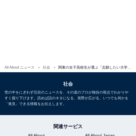
All About ニュース
社会
関東の女子高校生が選ぶ「志願したい大学」ランキング！ 3位「早稲田大学」を抑えた同率1位は？
社会
世の中をにぎわず注目のニュースを、その道のプロが独自の視点でわかりや
すく掘り下げます。読めば話のネタになる、視野が広がる、いつでも何かを
「発見」できる情報をお伝えします。
関連サービス
All About
All About Japan