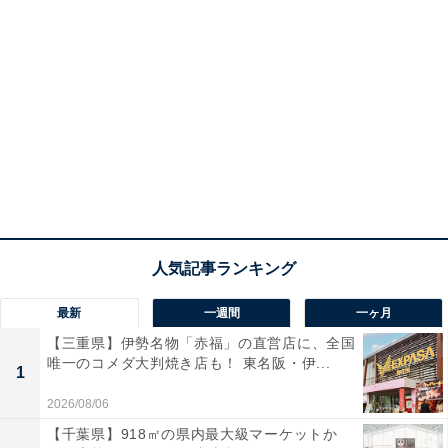
最新
一週間
一ヶ月
【三重県】伊勢名物「赤福」の直営店に、全国
唯一のコメダ大判焼き店も！ 東名阪・伊...
1
2026/08/06
【千葉県】918㎡の県内最大級マーケットか