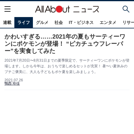
連載
ライフ
グルメ
社会
IT・ビジネス
エンタメ
リサ
かわいすぎる……2021年の夏もサーティーワ
ンにポケモンが登場！ “ピカチュウフレーバ
ー”を実食してみた
2021年7月20日〜8月31日までの夏季限定で、サーティーワンにポケモンが登
場します。しかも今年は、おうちで楽しめるセットが充実！ 暑〜い夏休みの
プチご褒美に、大人も子どももポケ夏を楽しみましょう。
2021.07.26
鴨西 玲佳