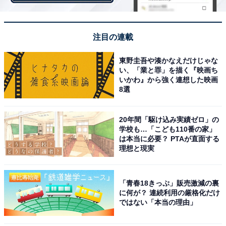
注目の連載
東野圭吾や湊かなえだけじゃな
2020年に好評だったトリプルソーダも登場！ コー
い、「業と罪」を描く『映画ち
いかわ』から強く連想した映画
ラ、ソーダ、メロンソーダがさわやか
8選
20年間「駆け込み実績ゼロ」の
学校も…「こども110番の家」
は本当に必要？ PTAが直面する
理想と現実
「青春18きっぷ」販売激減の裏
に何が？ 連続利用の厳格化だけ
ではない「本当の理由」