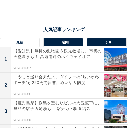
最新
一週間
一ヶ月
【愛知県】無料の動物園＆観光牧場に、市初の
天然温泉も！ 高速道路のハイウェイオア...
「ピカチュウ ハッピーパーティー」
1
2026/08/07
今年も、新作のピカチュウフレーバーが登場！ なんと、
「やっと巡り会えたよ」ダイソーの“ちいかわ
サーティワン史上初の乳酸菌入りフレーバーです。見た
ポーチ”が220円で反響。ぬい活＆防災...
2
目もかわいい2021年の新作、試さずにはいられませんよ
ね。筆者もさっそく実食しました。
2026/08/06
【鹿児島県】桜島を望む駅ビルの大観覧車に、
無料の駅ナカ足湯も！ 駅ナカ・駅直結ス...
ヨーグルト風味のアイスクリームと爽やかなりんごのソ
3
ルベの組み合わせは、優しい甘さでさっぱりとしたおい
2026/08/08
しさ！ 殺菌した乳酸菌が入っているので、胃腸にも優し