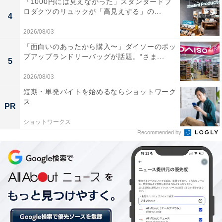
「1000円には見えなかった」スタンダードプ
いのです。時々顔を出すピカチュウの黄色のチョコレー
ロダクツのリュックが「高見えする」の...
4
トに癒されながら、あっという間に完食しました。
2026/08/03
「面白いのあったから購入〜」ダイソーのポッ
商品名：ピカチュウ ハッピーパーティー
プアップランドリーバッグが話題。“さま...
5
価格：シングル・レギュラーサイズ 参考価格 390円（税
2026/08/03
込・店舗により価格が異なります）
短期・単発バイトを始めるならショットワーク
販売期間：2021年7月20日（火）～ ※なくなり次第終了
ス
PR
ショットワークス
Recommended by