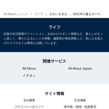
All About ニュース
ライフ
かわいすぎる……2021年の夏もサーティーワンにポケモンが登場！ “ピカチュウフレーバー”を実食してみた
ダブルパックなら、ピカチュウスプーンが付いて
ライフ
くる
話題の生活雑貨やファッション、お出かけスポット情報など、暮らしがもっ
と楽しく、豊かになるヒントが満載。編集部が独自調査した、気になる他人
のライフスタイル事情も公開しています。
関連サービス
All About
All About Japan
イチオシ
サイト情報
会社概要
広告掲載
プライバシーポリシー
著作権・商標・免責事項