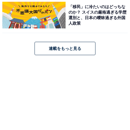
「移民」に冷たいのはどっちな
のか？ スイスの厳格過ぎる学歴
選別と、日本の曖昧過ぎる外国
人政策
「トリプルソーダ ピカチュウといっしょ」
昨年大好評だったフレーバー「トリプルソーダ」が2021
年も登場。コーラ、ソーダ、メロンソーダの3種を一度
連載をもっと見る
に楽しめる、夏にぴったりのさわやかなソルベです。
こちらは、3色の見た目と3つの味のマッチングが楽しい
一品。なかでもコーラのフレーバーがどこか懐かしくも
新鮮な味で、すっかりハマってしまいました。
商品名：トリプルソーダ ピカチュウといっしょ
価格：シングル・レギュラーサイズ 参考価格 390円（税
込・店舗により価格が異なります）
販売期間：2021年7月20日（火）～ ※なくなり次第終了