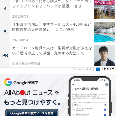
「面白いのあったから購入〜」ダイソーのポッ
プアップランドリーバッグが話題。“さま...
4
2026/08/03
【羽田空港周辺】夏季プールは大人450円＆24
時間営業の天然温泉も！ コスパ抜群...
5
2026/08/04
カードローン地獄の人は、消費者金融が教えな
い『返済停止して減額・免除する方法』で...
PR
渋谷法務総合事務所
Recommended by
個包装は、「ふじキュン♡」が江の島の観光スポットで