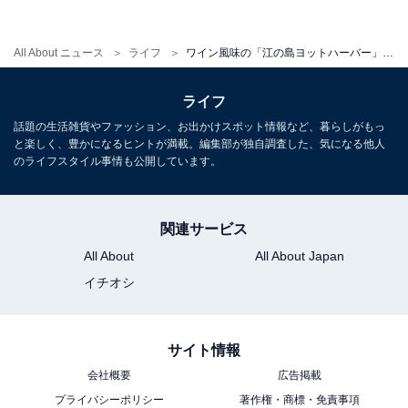
All About ニュース
ライフ
ワイン風味の「江の島ヨットハーバー」が海の日に発売！ 5000箱限定
ライフ
話題の生活雑貨やファッション、お出かけスポット情報など、暮らしがもっ
と楽しく、豊かになるヒントが満載。編集部が独自調査した、気になる他人
のライフスタイル事情も公開しています。
関連サービス
All About
All About Japan
イチオシ
横浜土産「ありあけハーバーミルクモンブラン」をベー
スとし、練乳風味の生地に包まれているのは、メルシャ
サイト情報
ン藤沢工場製造の赤ワインを使用した赤ぶどう餡。しっ
会社概要
広告掲載
とりとしているのが特徴で、赤ワインの風味が楽しめる
プライバシーポリシー
著作権・商標・免責事項