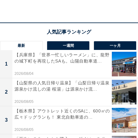
最新
一週間
一ヶ月
【兵庫県】「世界一忙しいラーメン」に、龍野
の城下町を再現したSAも。山陽自動車道...
1
オリジナルデザインのパッケージに描かれているのは、
2026/08/04
セーリング競技をする市公式マスコットキャラクター
【山梨県の人気日帰り温泉】「山梨日帰り温泉
「ふじキュン♡」と「ミルクモンブラン」に登場する客
源泉かけ流しの湯 桜湯」は源泉かけ流...
2
船さいべりあ丸。
2026/08/05
【栃木県】アウトレット近くのSAに、600㎡の
裏面には、藤沢の紹介、メルシャン・ありあけの紹介。
広々ドッグランも！ 東北自動車道の...
3
パッケージを開くと、江の島の名所を紹介する江の島観
2026/08/05
光マップになっています。