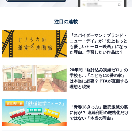
楽しむ姿が描かれています。全7種あり、1箱あたり4デ
ザインまでランダムに封入されます。
注目の連載
『スパイダーマン：ブランド・
ニュー・デイ』が「史上もっと
も優しいヒーロー映画」になっ
た理由。予習したい作品は？
20年間「駆け込み実績ゼロ」の
学校も…「こども110番の家」
は本当に必要？ PTAが直面する
理想と現実
「青春18きっぷ」販売激減の裏
に何が？ 連続利用の厳格化だけ
ではない「本当の理由」