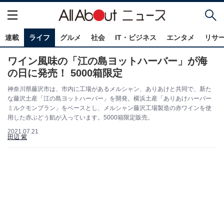
連載
ライフ
グルメ
社会
IT・ビジネス
エンタメ
リサ
ワイン風味の「江の島ヨットハーバー」が海
の日に発売！ 5000箱限定
神奈川県藤沢市は、市内に工場があるメルシャン、ありあけと共同で、新た
な藤沢土産「江の島ヨットハーバー」を開発。横浜土産「ありあけハーバー
ミルクモンブラン」をベースとし、メルシャン藤沢工場製造の赤ワインを使
用した赤ぶどう餡が入っています。5000箱限定販売。
2021.07.21
田辺 紫