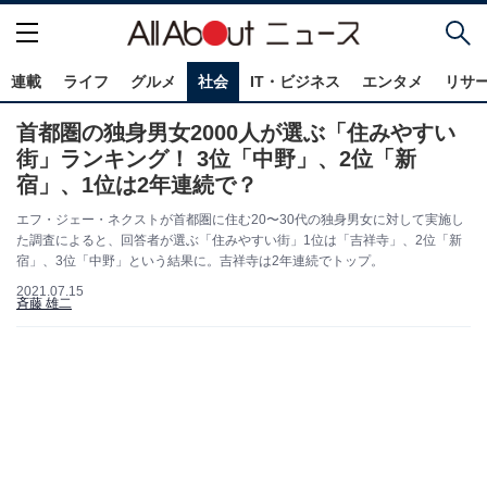
連載
ライフ
グルメ
社会
IT・ビジネス
エンタメ
リサ
首都圏の独身男女2000人が選ぶ「住みやすい
街」ランキング！ 3位「中野」、2位「新
宿」、1位は2年連続で？
エフ・ジェー・ネクストが首都圏に住む20〜30代の独身男女に対して実施し
た調査によると、回答者が選ぶ「住みやすい街」1位は「吉祥寺」、2位「新
宿」、3位「中野」という結果に。吉祥寺は2年連続でトップ。
2021.07.15
斉藤 雄二