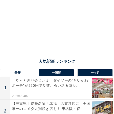
最新
一週間
一ヶ月
「やっと巡り会えたよ」ダイソーの“ちいかわ
ポーチ”が220円で反響。ぬい活＆防災...
1
2026/08/06
【三重県】伊勢名物「赤福」の直営店に、全国
唯一のコメダ大判焼き店も！ 東名阪・伊...
2