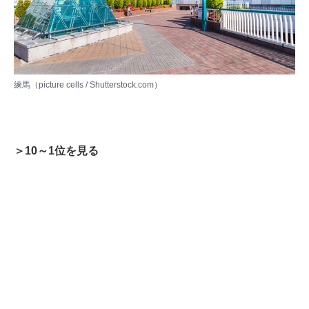
練馬（picture cells / Shutterstock.com）
＞10～1位を見る