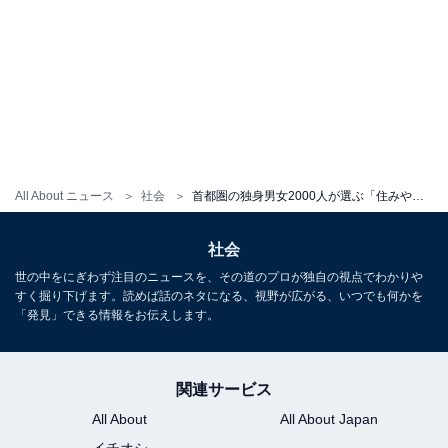
All About ニュース
社会
首都圏の独身男女2000人が選ぶ「住みやすい街」ランキング！ 3位「中野」、2位「新宿」、1位は2年連続で？
社会
世の中をにぎわず注目のニュースを、その道のプロが独自の視点でわかりや
すく掘り下げます。読めば話のネタになる、視野が広がる、いつでも何かを
「発見」できる情報をお伝えします。
関連サービス
All About
All About Japan
イチオシ