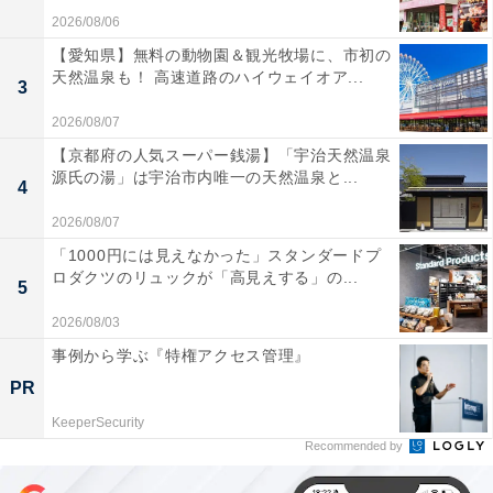
2026/08/06
【愛知県】無料の動物園＆観光牧場に、市初の
天然温泉も！ 高速道路のハイウェイオア...
3
2026/08/07
【京都府の人気スーパー銭湯】「宇治天然温泉
源氏の湯」は宇治市内唯一の天然温泉と...
4
2026/08/07
「1000円には見えなかった」スタンダードプ
ロダクツのリュックが「高見えする」の...
5
2026/08/03
事例から学ぶ『特権アクセス管理』
PR
KeeperSecurity
Recommended by