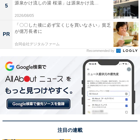
源泉かけ流しの湯 桜湯」は源泉かけ流...
5
2026/08/05
「〇〇した後に必ず宝くじを買いなさい」貧乏
が億万長者に
PR
合同会社デジタルファーム
Recommended by
注目の連載