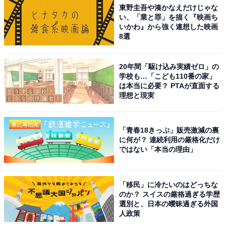
東野圭吾や湊かなえだけじゃな
い、「業と罪」を描く『映画ち
いかわ』から強く連想した映画
8選
20年間「駆け込み実績ゼロ」の
学校も…「こども110番の家」
は本当に必要？ PTAが直面する
理想と現実
「青春18きっぷ」販売激減の裏
に何が？ 連続利用の厳格化だけ
ではない「本当の理由」
「移民」に冷たいのはどっちな
のか？ スイスの厳格過ぎる学歴
選別と、日本の曖昧過ぎる外国
人政策