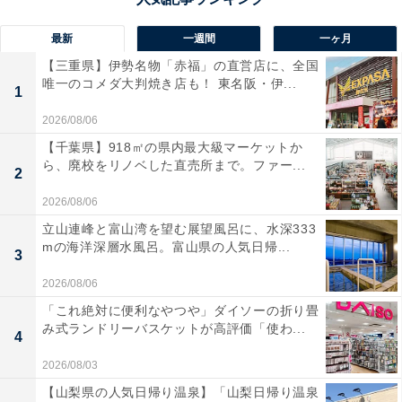
最新
一週間
一ヶ月
【三重県】伊勢名物「赤福」の直営店に、全国
唯一のコメダ大判焼き店も！ 東名阪・伊...
1
2026/08/06
【千葉県】918㎡の県内最大級マーケットか
ら、廃校をリノベした直売所まで。ファー...
2
2026/08/06
立山連峰と富山湾を望む展望風呂に、水深333
mの海洋深層水風呂。富山県の人気日帰...
3
2026/08/06
「これ絶対に便利なやつや」ダイソーの折り畳
み式ランドリーバスケットが高評価「使わ...
4
2026/08/03
【山梨県の人気日帰り温泉】「山梨日帰り温泉