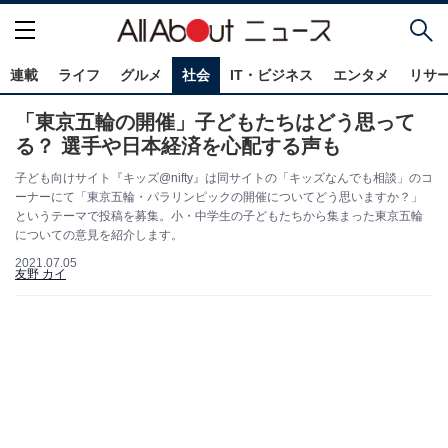
連載
ライフ
グルメ
社会
IT・ビジネス
エンタメ
リサ
「東京五輪の開催」子どもたちはどう思って
る？ 選手や日本経済を心配する声も
子ども向けサイト『キッズ@nifty』は同サイトの「キッズなんでも相談」のコ
ーナーにて「東京五輪・パラリンピックの開催についてどう思いますか？」
というテーマで投稿を募集。小・中学生の子どもたちから集まった東京五輪
についての意見を紹介します。
2021.07.05
友野 カイ