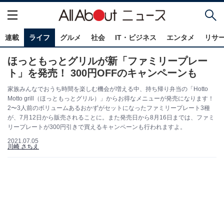
連載
ライフ
グルメ
社会
IT・ビジネス
エンタメ
リサ
ほっともっとグリルが新「ファミリープレー
ト」を発売！ 300円OFFのキャンペーンも
家族みんなでおうち時間を楽しむ機会が増える中、持ち帰り弁当の「Hotto
Motto grill（ほっともっとグリル）」からお得なメニューが発売になります！
2〜3人前のボリュームあるおかずがセットになったファミリープレート3種
が、7月12日から販売されることに。また発売日から8月16日までは、ファミ
リープレートが300円引きで買えるキャンペーンも行われますよ。
2021.07.05
川崎 さちえ