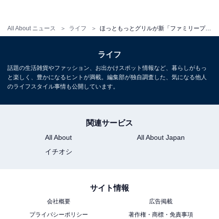
旨味にトマトペーストとオニオンソテーを加えた味わい
深いもの。またエビフライにはタルタルソースがかかっ
All About ニュース
ライフ
ほっともっとグリルが新「ファミリープレート」を発売！ 300円OFFのキャンペーンも
ていて、衣のサクサク感とエビのプリプリ感、そしてタ
ルタルソースの濃厚な味わいがとてもマッチします。値
ライフ
段は1300円です。
話題の生活雑貨やファッション、お出かけスポット情報など、暮らしがもっ
と楽しく、豊かになるヒントが満載。編集部が独自調査した、気になる他人
のライフスタイル事情も公開しています。
300円OFFのキャンペーンを実施
関連サービス
All About
All About Japan
8月16日まで、ファミリープレートが300円OFFになるキ
イチオシ
ャンペーンを実施します。実施店舗は全国のほっともっ
とグリル。対象商品は、上記で紹介した3つの商品で
す。
サイト情報
会社概要
広告掲載
7月の後半からは子どもたちが夏休みに入ることもあ
プライバシーポリシー
著作権・商標・免責事項