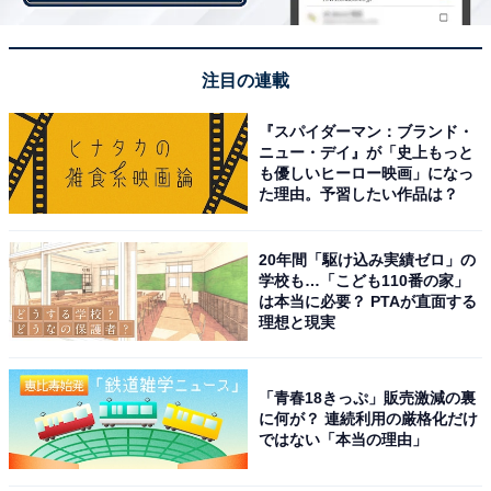
なあらびきソーセージに加えてポテトなどが入っていま
す。値段は1300円です。
注目の連載
『スパイダーマン：ブランド・
ニュー・デイ』が「史上もっと
も優しいヒーロー映画」になっ
た理由。予習したい作品は？
20年間「駆け込み実績ゼロ」の
学校も…「こども110番の家」
は本当に必要？ PTAが直面する
理想と現実
「青春18きっぷ」販売激減の裏
に何が？ 連続利用の厳格化だけ
ではない「本当の理由」