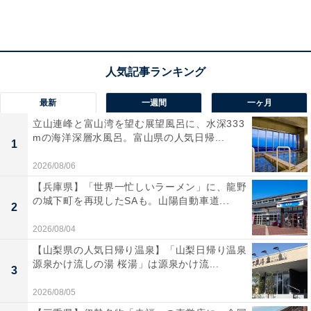
す。他に付け合わせとしてポテトなどがセットになって
います。値段は1300円（税込、以下同）です。
最新
一週間
一ヶ月
立山連峰と富山湾を望む展望風呂に、水深333
mの海洋深層水風呂。富山県の人気日帰...
1
2026/08/06
【兵庫県】「世界一忙しいラーメン」に、龍野
の城下町を再現したSAも。山陽自動車道...
2
2026/08/04
【山梨県の人気日帰り温泉】「山梨日帰り温泉
源泉かけ流しの湯 桜湯」は源泉かけ流...
3
2026/08/05