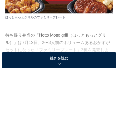
ほっともっとグリルのファミリープレート
持ち帰り弁当の「Hotto Motto grill（ほっともっとグリ
ル）」は7月12日、2〜3人前のボリュームあるおかずが
セットになった「ファミリープレート」3種を発売しま
す。7月12日～8月16日までは、ファミリープレートが
続きを読む
300円引きで買えるキャンペーンも実施！ まずは新しく
なるファミリープレート、どんな味があるのかチェック
していきましょう。
ボリュームたっぷりの「ワイルドチキン（塩）＆
厚切りベーコンプレート」