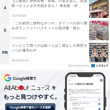
和風のチキンを味わうなら「和風グリルチキン＆
【三重県】伊勢名物「赤福」の直営店に、全国
唯一のコメダ大判焼き店も！ 東名阪・伊...
あらびきソーセージプレート」
4
2026/08/06
「これ絶対に便利なやつや」ダイソーの折り畳
み式ランドリーバスケットが高評価「使わ...
5
2026/08/03
コンビニで買うのは損！たばこ税なしの新型タ
バコが爆売れ中
PR
株式会社HAL
Recommended by
和風グリルチキン＆あらびきソーセージプレー
オーブンでじっくり焼いて旨味を閉じ込めた鶏モモ肉、
それにかけるのは醤油をベースにした玉ねぎなどで甘み
を加えた和風ソースです。他にスパイシーな2本の大き