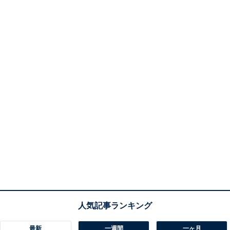
最新
一週間
一ヶ月