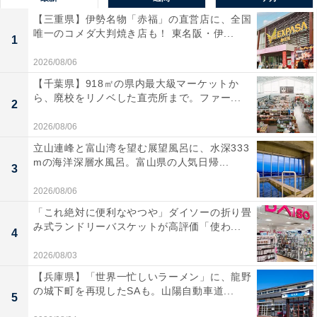
【三重県】伊勢名物「赤福」の直営店に、全国
唯一のコメダ大判焼き店も！ 東名阪・伊...
1
2026/08/06
【千葉県】918㎡の県内最大級マーケットか
ら、廃校をリノベした直売所まで。ファー...
2
2026/08/06
立山連峰と富山湾を望む展望風呂に、水深333
mの海洋深層水風呂。富山県の人気日帰...
3
2026/08/06
「これ絶対に便利なやつや」ダイソーの折り畳
み式ランドリーバスケットが高評価「使わ...
4
2026/08/03
【兵庫県】「世界一忙しいラーメン」に、龍野
の城下町を再現したSAも。山陽自動車道...
5