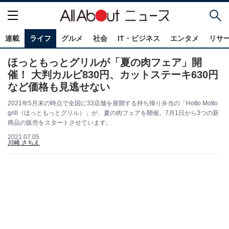
連載
ライフ
グルメ
社会
IT・ビジネス
エンタメ
リサ
ほっともっとグリルが「夏の肉フェア」開
催！ 大判カルビ830円、カットステーキ630円
など価格も見逃せない
2021年5月末の時点で全国に33店舗を展開する持ち帰り弁当の「Hotto Motto
grill（ほっともっとグリル）」が、夏の肉フェアを開催。7月1日から3つの新
商品の販売をスタートさせています。
2021.07.05
川崎 さちえ