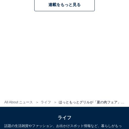
連載をもっと見る
All About ニュース
ライフ
ほっともっとグリルが「夏の肉フェア」開催！ 大判カルビ830円、カットステーキ630円など価格も見逃せない
ライフ
話題の生活雑貨やファッション、お出かけスポット情報など、暮らしがもっ