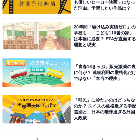
も優しいヒーロー映画」になっ
た理由。予習したい作品は？
20年間「駆け込み実績ゼロ」の
学校も…「こども110番の家」
は本当に必要？ PTAが直面する
理想と現実
「青春18きっぷ」販売激減の裏
に何が？ 連続利用の厳格化だけ
ではない「本当の理由」
「移民」に冷たいのはどっちな
のか？ スイスの厳格過ぎる学歴
選別と、日本の曖昧過ぎる外国
人政策