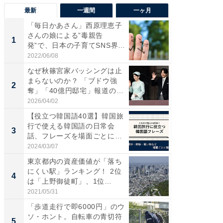
最新
一週間
一ヶ月
「毎日かあさん」西原理恵子
え、一方
さんの娘による”毒親告
円!? 
1
1
発”で、日本の子育てSNS界隈
で実はア
が...
2022/06/08
2026/08/0
なぜ秋篠宮家バッシングは止
「自転
まらないのか？ 「ブドウ強
たら60
2
2
奪」「40億円邸宅」報道の
時代に知
呆...
2026/04/02
2026/08/0
【役立つ韓国語40選】韓国旅
「歩道走
行で使える韓国語の日常会
ソ・ホ
3
3
話、フレーズを場面ごとに解
時代に知
説...
2024/03/07
2026/08/0
東京都内の資産価値が「落ち
全国の
にくい駅」ランキング！ 2位
付きの
4
PR
は「上野御徒町」、1位
は？...
2021/05/31
COCO VIL
「歩道走行で即6000円」のウ
ソ・ホント。自転車の青切符
5