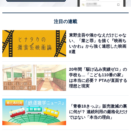
る方が多いようです。
【おすすめ記事】
注目の連載
・
ママが選ぶ「住みたい東京23区ランキング」3位は江戸
東野圭吾や湊かなえだけじゃな
い、「業と罪」を描く『映画ち
川区、1位は？
いかわ』から強く連想した映画
・
8選
東京メトロ「乗降人員ランキング」下位3駅のうち2駅は
「南北線」に納得なワケ
20年間「駆け込み実績ゼロ」の
・
学校も…「こども110番の家」
は本当に必要？ PTAが直面する
東京23区の「人気の駅ランキング」 2位は「池袋」 、1
理想と現実
位は？
・
「青春18きっぷ」販売激減の裏
東京都の住みここち「駅」ランキング！ 3位「広尾
に何が？ 連続利用の厳格化だけ
駅」、2位「世田谷代田駅」、1位は…！
ではない「本当の理由」