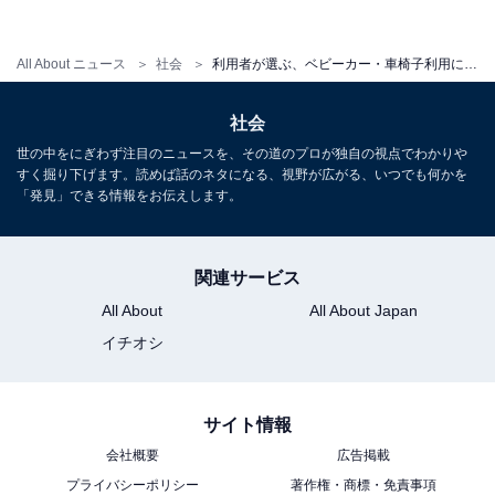
All About ニュース
社会
利用者が選ぶ、ベビーカー・車椅子利用に便利な駅！ 1位に選ばれた駅はどこ？
社会
世の中をにぎわず注目のニュースを、その道のプロが独自の視点でわかりや
すく掘り下げます。読めば話のネタになる、視野が広がる、いつでも何かを
「発見」できる情報をお伝えします。
関連サービス
All About
All About Japan
イチオシ
サイト情報
会社概要
広告掲載
プライバシーポリシー
著作権・商標・免責事項