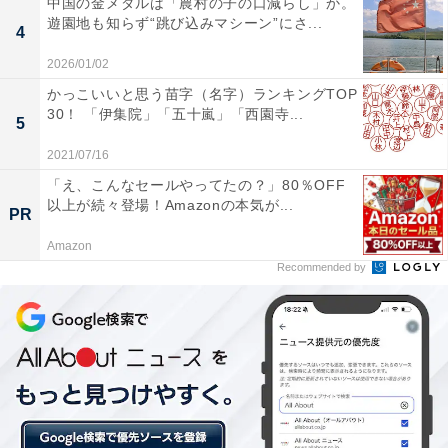
中国の金メダルは「農村の子の口減らし」か。
遊園地も知らず“跳び込みマシーン”にさ...
4
2026/01/02
かっこいいと思う苗字（名字）ランキングTOP
30！ 「伊集院」「五十嵐」「西園寺...
5
2021/07/16
3位は男女ともに「新宿駅」がランクイン。その
「え、こんなセールやってたの？」80％OFF
他、品川駅や立川駅などの回答も
以上が続々登場！Amazonの本気が...
PR
Amazon
3位には、全て2票ずつ「新宿駅」「品川駅」 「立川駅」
Recommended by
「横浜駅」という回答が集まりました。男性の2位に選
ばれた横浜駅は、女性の3位。そして新宿駅は、男女問
わず3位という結果に。
また男性からは、品川駅や立川駅といった意見も挙がり
ました。東京都心から離れた立川駅も比較的便利と感じ