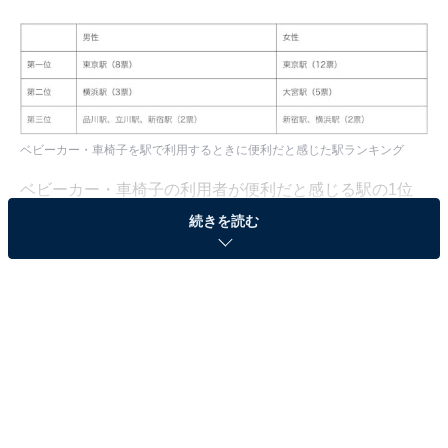
ベビーカー・車椅子を駅で利用するときに便利だと感じた駅ランキング
ベビーカー・車椅子の利用者が便利だと感じる駅の1位
は、「東京駅」でした。東京駅では、東京オリンピッ
続きを読む
ク・パラリンピックに見据えて2018年頃からバリアフリ
ー化を実施。
段差や隙間などが整備やその他の沿線に乗り換えがスム
ーズに行えるよう、ホームページ上で路線ごとのバリア
フリー設備の有無が確認できるページなども展開してい
ます。200人中20人が東京駅と回答し、幅広い層から支
持を集めたことがわかりました。