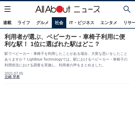
連載
ライフ
グルメ
社会
IT・ビジネス
エンタメ
リサ
利用者が選ぶ、ベビーカー・車椅子利用に便
利な駅！ 1位に選ばれた駅はどこ？
駅でベビーカー・車椅子を利用したことがある場合、大変な思いをしたこと
ありますか？ Lightblue Technologyでは、駅におけるベビーカー・車椅子の
利用状況における調査を実施し、利用者の声をまとめました。
2021.07.05
北崎 早希