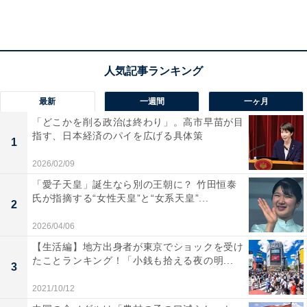
2位には、それぞれ東京のお隣の県にある大都市「横浜
駅」と「大宮駅」がランクインしました。どちらの駅も
大型の駅であり、さまざまな沿線が行き交っています。
大宮駅は、普通列車以外に新幹線も通る駅で、北・南ど
最新
一週間
一ヶ月
ちらにも行ける便利さがあります。また横浜駅は、大宮
「どこかを削る政治は終わり」。高市早苗が目
駅のように新幹線は通ってないものの、空港までの直通
指す、日本経済のパイを広げる具体策
1
列車があるなど利便性が高い駅として知られています。
2026/02/09
「愛子天皇」誕生なら別の王朝に？ 竹田恒泰
氏が指摘する“女性天皇”と“女系天皇”...
2
2026/04/06
【生活編】地方出身者が東京でショックを受け
たことランキング！「小銭も拾える夜の明...
3
2021/10/12