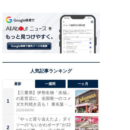
最新
一週間
一ヶ月
【三重県】伊勢名物「赤福」
【兵庫
の直営店に、全国唯一のコメ
ーメン
1
1
ダ大判焼き店も！ 東名阪・
再現した
伊...
道...
2026/08/06
2026/08/0
「やっと巡り会えたよ」ダイ
【三重
ソーの“ちいかわポーチ”が22
の直営
2
2