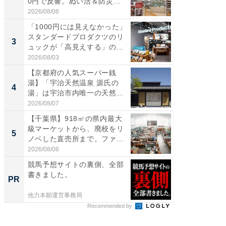
0円で反響。ぬい活＆防災...
ダ大判焼
伊...
2026/08/06
2026/08/0
「1000円には見えなかった」
【千葉県
スタンダードプロダクツのリ
級マー
3
3
ュックが「高見えする」の...
ノベし
ー...
2026/08/03
2026/08/0
【京都府の人気スーパー銭
ステラ
湯】「宇治天然温泉 源氏の
詰め放題
4
4
湯」は宇治市内唯一の天然温
00円で「
泉と...
2026/08/07
2026/08/0
【千葉県】918㎡の県内最大
立山連
級マーケットから、廃校をリ
風呂に、
5
5
ノベした直売所まで。ファ
層水風
ー...
帰...
2026/08/06
2026/08/0
競馬予想サイトの裏側、全部
【西野
書きました。
を追求
PR
PR
は
他力本願運営事務局
FINCHI o
Recommended by