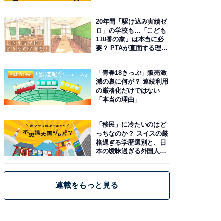
20年間「駆け込み実績ゼ
ロ」の学校も…「こども
110番の家」は本当に必
要？ PTAが直面する理想
と現実
「青春18きっぷ」販売激
減の裏に何が？ 連続利用
の厳格化だけではない
「本当の理由」
「移民」に冷たいのはど
っちなのか？ スイスの厳
格過ぎる学歴選別と、日
本の曖昧過ぎる外国人政
策
連載をもっと見る