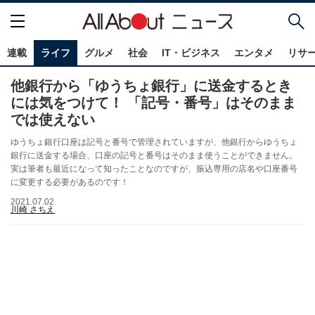
連載
ライフ
グルメ
社会
IT・ビジネス
エンタメ
リサ
他銀行から「ゆうちょ銀行」に送金するとき
には気をつけて！ 「記号・番号」はそのまま
では使えない
ゆうちょ銀行口座は記号と番号で管理されていますが、他銀行からゆうちょ
銀行に送金する場合、口座の記号と番号はそのまま使うことができません。
実は筆者も最近になって知ったことなのですが、振込専用の店名や口座番号
に変更する必要があるのです！
2021.07.02
川崎 さちえ