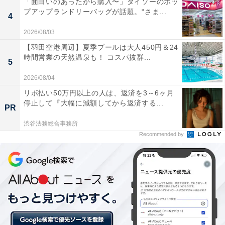
「面白いのあったから購入〜」ダイソーのポッ
プアップランドリーバッグが話題。“さま...
4
振込用の店名・預金種目・口座番号を調べるには、郵貯
2026/08/03
銀行のサイトを利用します。「
【羽田空港周辺】夏季プールは大人450円＆24
お金を受け取るには（他の金融機関→郵貯銀行口座への
時間営業の天然温泉も！ コスパ抜群...
5
振込）
」にある「記号番号から振り込み用の店名、預金種目、
2026/08/04
口座番号を調べる」をクリックします。
リボ払い50万円以上の人は、返済を3～6ヶ月
停止して『大幅に減額してから返済する...
PR
渋谷法務総合事務所
Recommended by