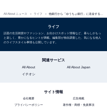
・
日本のATMの手数料は紛らわしい
All About ニュース
ライフ
他銀行から「ゆうちょ銀行」に送金するときには気をつけて！ 「記号・番号」はそのままでは使えない
ライフ
話題の生活雑貨やファッション、お出かけスポット情報など、暮らしがもっ
と楽しく、豊かになるヒントが満載。編集部が独自調査した、気になる他人
のライフスタイル事情も公開しています。
関連サービス
All About
All About Japan
イチオシ
サイト情報
会社概要
広告掲載
1
2
プライバシーポリシー
著作権・商標・免責事項