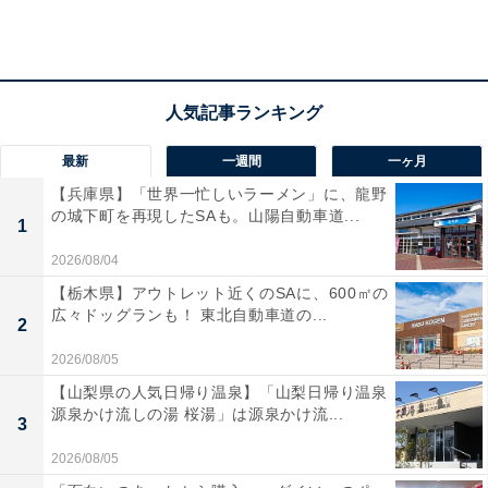
振込用の店名・預金種目・口座番号を調べる方法
最新
一週間
一ヶ月
【兵庫県】「世界一忙しいラーメン」に、龍野
の城下町を再現したSAも。山陽自動車道...
1
2026/08/04
【栃木県】アウトレット近くのSAに、600㎡の
広々ドッグランも！ 東北自動車道の...
2
2026/08/05
【山梨県の人気日帰り温泉】「山梨日帰り温泉
源泉かけ流しの湯 桜湯」は源泉かけ流...
3
2026/08/05
画像：ゆうちょ銀行のホームページより