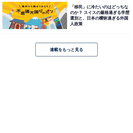
「移民」に冷たいのはどっちな
のか？ スイスの厳格過ぎる学歴
選別と、日本の曖昧過ぎる外国
また普段はゆうちょ銀行以外の金融機関同士の振込を利
人政策
用していると、ゆうちょ銀行への送金が一般的な銀行間
とは異なることに気づかないこともあります。すると慌
ててしまったりするので、このような方法で送金ができ
連載をもっと見る
ると知っておくと、今後役立つかもしれませんね。
【おすすめ記事】
・
ATMで千円札を10枚引き出す方法
・
これは恐怖!? 銀行に預け続けたお金は消えてしまう？
・
「便利なネット銀行1位」8年連続はあの銀行！ お金の管
理に適した銀行ランキングTOP3