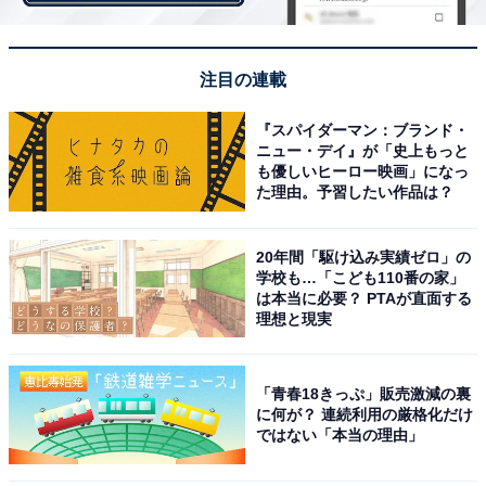
注目の連載
画像：ゆうちょ銀行のホームページより
『スパイダーマン：ブランド・
ニュー・デイ』が「史上もっと
も優しいヒーロー映画」になっ
すると口座の記号や番号を入力する場所が出てくるの
た理由。予習したい作品は？
で、そこに通帳やキャッシュカードに書かれている記号
や番号を入力します。入力が終わったら入力内容の確認
20年間「駆け込み実績ゼロ」の
学校も…「こども110番の家」
をクリックし、間違いがなければ番号を表示します。
は本当に必要？ PTAが直面する
理想と現実
表示されている店名や預金種目、口座番号を使うことに
よって、他銀行からの送金ができるようになります。銀
「青春18きっぷ」販売激減の裏
に何が？ 連続利用の厳格化だけ
行の窓口では丁寧に教えてくれるかもしれませんが、ネ
ではない「本当の理由」
ット銀行からの送金になると、自分で調べなければなり
ません。