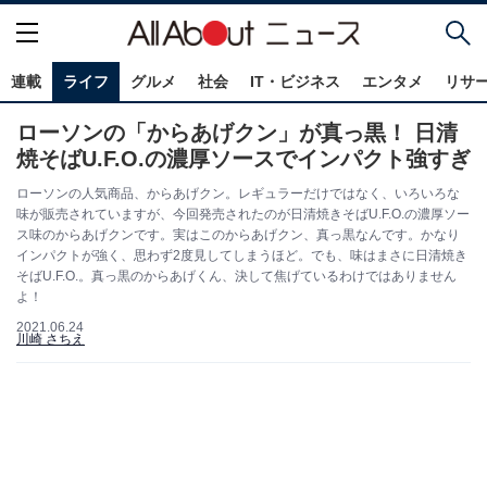
連載
ライフ
グルメ
社会
IT・ビジネス
エンタメ
リサ
ローソンの「からあげクン」が真っ黒！ 日清
焼そばU.F.O.の濃厚ソースでインパクト強すぎ
ローソンの人気商品、からあげクン。レギュラーだけではなく、いろいろな
味が販売されていますが、今回発売されたのが日清焼きそばU.F.O.の濃厚ソー
ス味のからあげクンです。実はこのからあげクン、真っ黒なんです。かなり
インパクトが強く、思わず2度見してしまうほど。でも、味はまさに日清焼き
そばU.F.O.。真っ黒のからあげくん、決して焦げているわけではありません
よ！
2021.06.24
川崎 さちえ