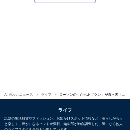
All About ニュース
ライフ
ローソンの「からあげクン」が真っ黒！ 日清焼そばU.F.O.の濃厚ソースでインパクト強すぎ
ライフ
話題の生活雑貨やファッション、お出かけスポット情報など、暮らしがもっ
と楽しく、豊かになるヒントが満載。編集部が独自調査した、気になる他人
のライフスタイル事情も公開しています。