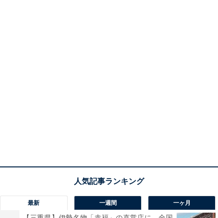
最新
一週間
一ヶ月
【三重県】伊勢名物「赤福」の直営店に、全国