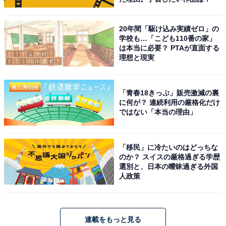
20年間「駆け込み実績ゼロ」の
学校も…「こども110番の家」
は本当に必要？ PTAが直面する
理想と現実
「青春18きっぷ」販売激減の裏
に何が？ 連続利用の厳格化だけ
ではない「本当の理由」
「移民」に冷たいのはどっちな
のか？ スイスの厳格過ぎる学歴
選別と、日本の曖昧過ぎる外国
人政策
連載をもっと見る