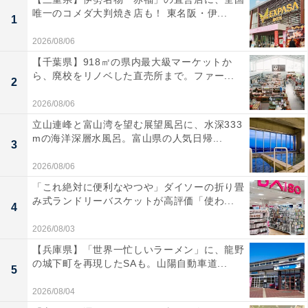
唯一のコメダ大判焼き店も！ 東名阪・伊...
1
2026/08/06
【千葉県】918㎡の県内最大級マーケットか
ら、廃校をリノベした直売所まで。ファー...
2
2026/08/06
立山連峰と富山湾を望む展望風呂に、水深333
mの海洋深層水風呂。富山県の人気日帰...
3
2026/08/06
「これ絶対に便利なやつや」ダイソーの折り畳
み式ランドリーバスケットが高評価「使わ...
4
2026/08/03
【兵庫県】「世界一忙しいラーメン」に、龍野
の城下町を再現したSAも。山陽自動車道...
5
2026/08/04