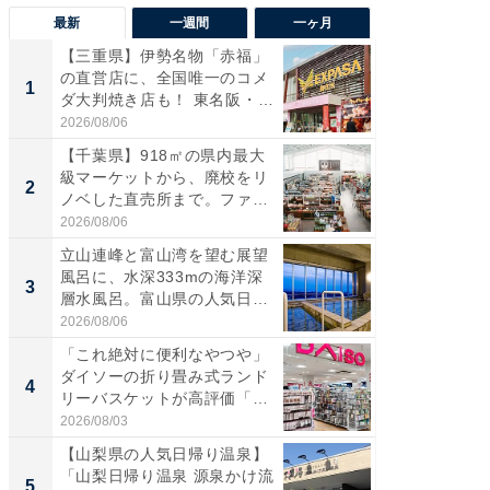
最新
一週間
一ヶ月
【三重県】伊勢名物「赤福」
【兵庫
の直営店に、全国唯一のコメ
ーメン
1
1
ダ大判焼き店も！ 東名阪・
再現した
伊...
道...
2026/08/06
2026/08/0
【千葉県】918㎡の県内最大
【三重
級マーケットから、廃校をリ
「鈴鹿天
2
2
ノベした直売所まで。ファ
は100
ー...
2026/08/06
2026/08/0
立山連峰と富山湾を望む展望
「ミニオ
風呂に、水深333mの海洋深
ッグ！ 
3
3
層水風呂。富山県の人気日
ど、夏限
帰...
2026/08/06
2026/08/0
「これ絶対に便利なやつや」
【埼玉
ダイソーの折り畳み式ランド
「行田天
4
4
リーバスケットが高評価「使
は和の
わ...
が...
2026/08/03
2026/08/0
【山梨県の人気日帰り温泉】
【石川
「山梨日帰り温泉 源泉かけ流
湯】「天
5
5