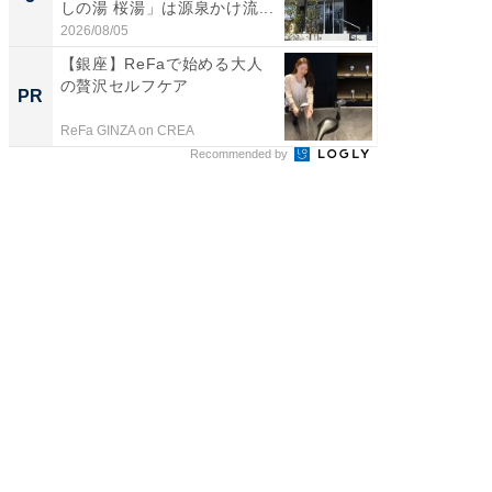
しの湯 桜湯」は源泉かけ流...
賀ゆめ
お...
2026/08/05
2026/08/0
【銀座】ReFaで始める大人
事例か
の贅沢セルフケア
管理』
PR
PR
ReFa GINZA on CREA
KeeperSec
Recommended by