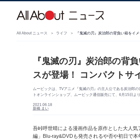
All About ニュース
ライフ
『鬼滅の刃』炭治郎の背負い箱をイメ
『鬼滅の刃』炭治郎の背負
スが登場！ コンパクトサ
ムービックは、TVアニメ『鬼滅の刃』の主人公である炭治郎
トオンラインショップ、ムービック通信販売にて、6月15日よ
2021.06.18
新橋 まい
吾峠呼世晴による漫画作品を原作とした大人気
編」Blu-ray&DVDも発売されるや否や初