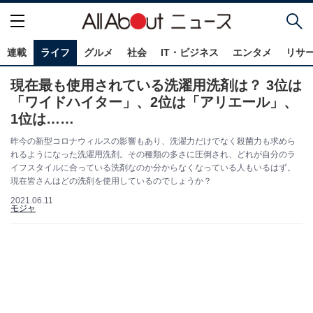
連載
ライフ
グルメ
社会
IT・ビジネス
エンタメ
リサ
現在最も使用されている洗濯用洗剤は？ 3位は
「ワイドハイター」、2位は「アリエール」、
1位は……
昨今の新型コロナウィルスの影響もあり、洗濯力だけでなく殺菌力も求めら
れるようになった洗濯用洗剤。その種類の多さに圧倒され、どれが自分のラ
イフスタイルに合っている洗剤なのか分からなくなっている人もいるはず。
現在皆さんはどの洗剤を使用しているのでしょうか？
2021.06.11
モジャ