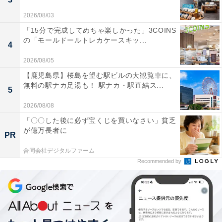
2026/08/03
「15分で完成してめちゃ楽しかった」3COINS
の「モールドールトレカケースキッ...
4
2026/08/05
【鹿児島県】桜島を望む駅ビルの大観覧車に、
無料の駅ナカ足湯も！ 駅ナカ・駅直結ス...
5
2026/08/08
「〇〇した後に必ず宝くじを買いなさい」貧乏
が億万長者に
PR
合同会社デジタルファーム
Recommended by