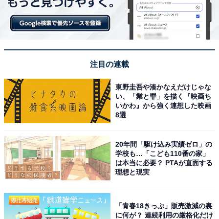
注目の連載
東野圭吾や湊かなえだけじゃな
い、「業と罪」を描く『映画ち
いかわ』から強く連想した映画
8選
20年間「駆け込み実績ゼロ」の
学校も…「こども110番の家」
は本当に必要？ PTAが直面する
理想と現実
「青春18きっぷ」販売激減の裏
に何が？ 連続利用の厳格化だけ