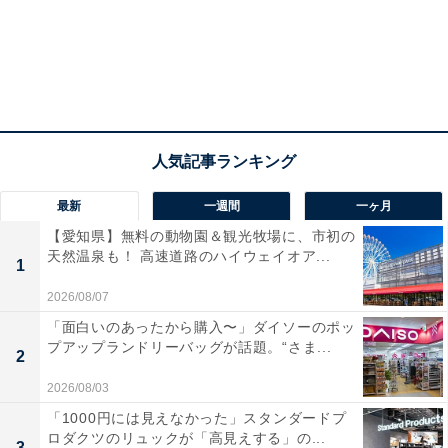
最新
一週間
一ヶ月
【愛知県】無料の動物園＆観光牧場に、市初の
天然温泉も！ 高速道路のハイウェイオア...
1
2026/08/07
「面白いのあったから購入〜」ダイソーのポッ
プアップランドリーバッグが話題。“さま...
2
2026/08/03
「1000円には見えなかった」スタンダードプ
ロダクツのリュックが「高見えする」の...
3