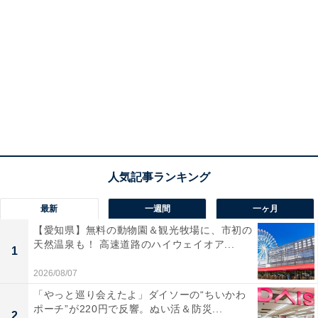
最新
一週間
一ヶ月
【愛知県】無料の動物園＆観光牧場に、市初の
天然温泉も！ 高速道路のハイウェイオア...
1
2026/08/07
「やっと巡り会えたよ」ダイソーの“ちいかわ
ポーチ”が220円で反響。ぬい活＆防災...
2