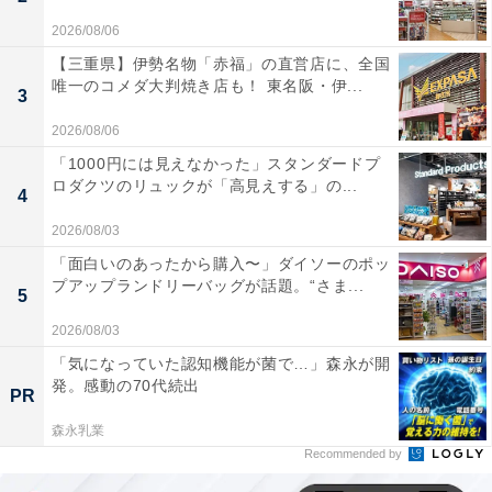
2026/08/06
【三重県】伊勢名物「赤福」の直営店に、全国
唯一のコメダ大判焼き店も！ 東名阪・伊...
3
2026/08/06
「1000円には見えなかった」スタンダードプ
ロダクツのリュックが「高見えする」の...
4
2026/08/03
「面白いのあったから購入〜」ダイソーのポッ
プアップランドリーバッグが話題。“さま...
5
2026/08/03
「気になっていた認知機能が菌で…」森永が開
発。感動の70代続出
PR
森永乳業
Recommended by