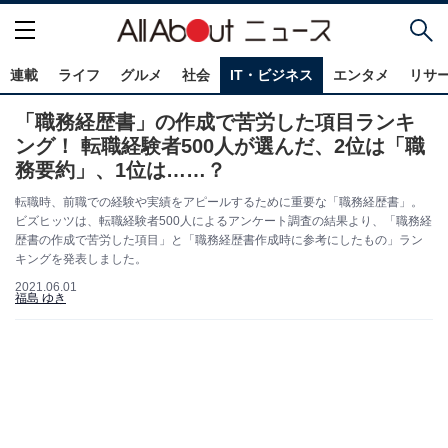
連載
ライフ
グルメ
社会
IT・ビジネス
エンタメ
リサ
「職務経歴書」の作成で苦労した項目ランキ
ング！ 転職経験者500人が選んだ、2位は「職
務要約」、1位は……？
転職時、前職での経験や実績をアピールするために重要な「職務経歴書」。
ビズヒッツは、転職経験者500人によるアンケート調査の結果より、「職務経
歴書の作成で苦労した項目」と「職務経歴書作成時に参考にしたもの」ラン
キングを発表しました。
2021.06.01
福島 ゆき