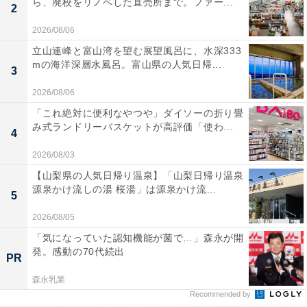
ら、廃校をリノベした直売所まで。ファー...
2
2026/08/06
立山連峰と富山湾を望む展望風呂に、水深333
mの海洋深層水風呂。富山県の人気日帰...
3
2026/08/06
「これ絶対に便利なやつや」ダイソーの折り畳
み式ランドリーバスケットが高評価「使わ...
4
2026/08/03
【山梨県の人気日帰り温泉】「山梨日帰り温泉
源泉かけ流しの湯 桜湯」は源泉かけ流...
5
2026/08/05
「気になっていた認知機能が菌で…」森永が開
発。感動の70代続出
PR
森永乳業
Recommended by