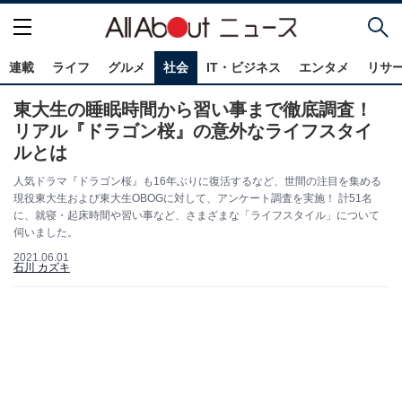
連載
ライフ
グルメ
社会
IT・ビジネス
エンタメ
リサ
東大生の睡眠時間から習い事まで徹底調査！
リアル『ドラゴン桜』の意外なライフスタイ
ルとは
人気ドラマ『ドラゴン桜』も16年ぶりに復活するなど、世間の注目を集める
現役東大生および東大生OBOGに対して、アンケート調査を実施！ 計51名
に、就寝・起床時間や習い事など、さまざまな「ライフスタイル」について
伺いました。
2021.06.01
石川 カズキ