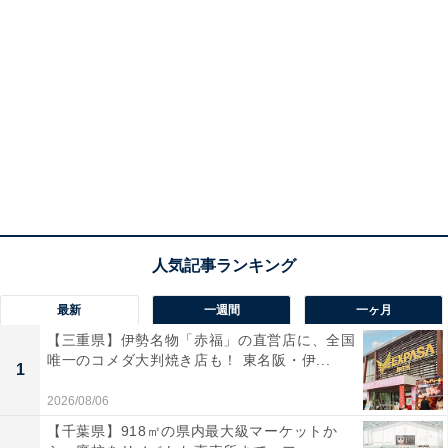
最新
一週間
一ヶ月
【三重県】伊勢名物「赤福」の直営店に、全国
唯一のコメダ大判焼き店も！ 東名阪・伊...
1
2026/08/06
【千葉県】918㎡の県内最大級マーケットか