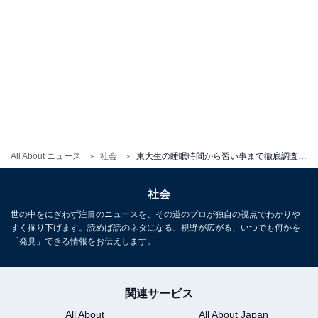
All About ニュース
社会
東大生の睡眠時間から習い事まで徹底調査！ リアル『ドラゴン桜』の意外なライフスタイルとは
社会
世の中をにぎわず注目のニュースを、その道のプロが独自の視点でわかりや
すく掘り下げます。読めば話のネタになる、視野が広がる、いつでも何かを
「発見」できる情報をお伝えします。
関連サービス
All About
All About Japan