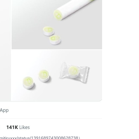
iruxxx/status/1391689743008628738）