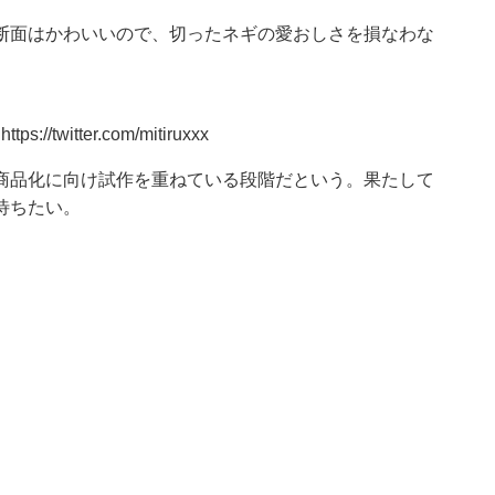
断面はかわいいので、切ったネギの愛おしさを損なわな
：
https://twitter.com/mitiruxxx
商品化に向け試作を重ねている段階だという。果たして
待ちたい。