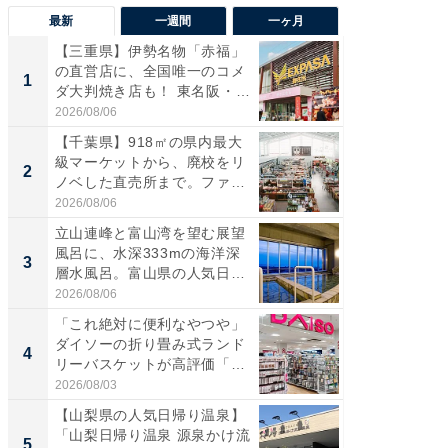
最新
一週間
一ヶ月
【三重県】伊勢名物「赤福」
【兵庫
の直営店に、全国唯一のコメ
ーメン
1
1
ダ大判焼き店も！ 東名阪・
再現した
伊...
道...
2026/08/06
2026/08/0
【千葉県】918㎡の県内最大
【三重
級マーケットから、廃校をリ
「鈴鹿天
2
2
ノベした直売所まで。ファ
は100
ー...
2026/08/06
2026/08/0
立山連峰と富山湾を望む展望
「ミニオ
風呂に、水深333mの海洋深
ッグ！ 
3
3
層水風呂。富山県の人気日
ど、夏限
帰...
2026/08/06
2026/08/0
「これ絶対に便利なやつや」
【埼玉
ダイソーの折り畳み式ランド
「行田天
4
4
リーバスケットが高評価「使
は和の
わ...
が...
2026/08/03
2026/08/0
【山梨県の人気日帰り温泉】
【石川
「山梨日帰り温泉 源泉かけ流
湯】「天
5
5