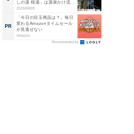
しの湯 桜湯」は源泉かけ流...
賀ゆめ
お...
2026/08/05
2026/08/0
「今日の目玉商品は？」毎日
事例か
変わるAmazonタイムセール
管理』
PR
PR
が見逃せない
Amazon
KeeperSec
Recommended by