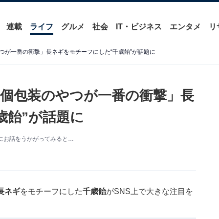
連載
ライフ
グルメ
社会
IT・ビジネス
エンタメ
リ
つが一番の衝撃」長ネギをモチーフにした“千歳飴”が話題に
個包装のやつが一番の衝撃」長
歳飴”が話題に
方にお話をうかがってみると…
長ネギ
をモチーフにした
千歳飴
がSNS上で大きな注目を