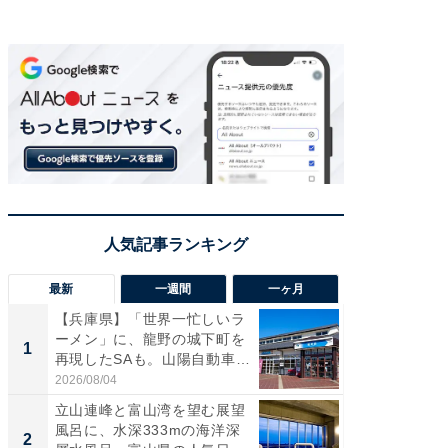
最新
一週間
一ヶ月
【兵庫県】「世界一忙しいラ
【三重
ーメン」に、龍野の城下町を
「鈴鹿天
1
1
再現したSAも。山陽自動車
は100
道...
2026/08/04
2026/08/0
立山連峰と富山湾を望む展望
「ミニオ
風呂に、水深333mの海洋深
ッグ！ 
2
2