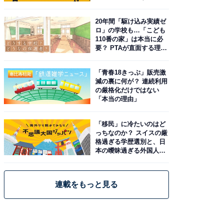
由。予習したい作品は？
20年間「駆け込み実績ゼ
ロ」の学校も…「こども
110番の家」は本当に必
要？ PTAが直面する理想
と現実
「青春18きっぷ」販売激
減の裏に何が？ 連続利用
の厳格化だけではない
「本当の理由」
「移民」に冷たいのはど
っちなのか？ スイスの厳
格過ぎる学歴選別と、日
本の曖昧過ぎる外国人政
策
連載をもっと見る