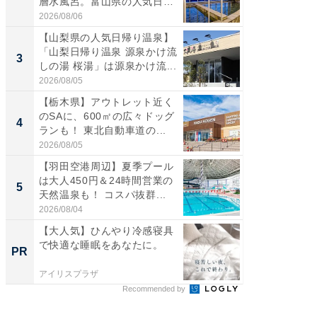
層水風呂。富山県の人気日
ど、夏限
帰...
2026/08/06
2026/08/0
【山梨県の人気日帰り温泉】
ステラ
「山梨日帰り温泉 源泉かけ流
詰め放題
3
3
しの湯 桜湯」は源泉かけ流...
00円で「
2026/08/05
2026/08/0
【栃木県】アウトレット近く
【埼玉
のSAに、600㎡の広々ドッグ
「行田天
4
4
ランも！ 東北自動車道の...
は和の
が...
2026/08/05
2026/08/0
【羽田空港周辺】夏季プール
【石川
は大人450円＆24時間営業の
湯】「天
5
5
天然温泉も！ コスパ抜群...
賀ゆめ
お...
2026/08/04
2026/08/0
【大人気】ひんやり冷感寝具
誰かの
で快適な睡眠をあなたに。
フリマ
PR
PR
けだっ
アイリスプラザ
UR都市機
Recommended by