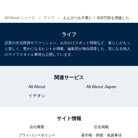
All About ニュース
ライフ
えんぴつも不要に！ 820万部を突破した「うんこドリル」の徹底した子ども目線
ライフ
話題の生活雑貨やファッション、お出かけスポット情報など、暮らしがもっ
と楽しく、豊かになるヒントが満載。編集部が独自調査した、気になる他人
のライフスタイル事情も公開しています。
関連サービス
All About
All About Japan
シリーズ第1弾の「うんこ漢字ドリル」
イチオシ
勉強を楽しいものに変え、子どもたちが勉強を好きにな
れるようにすべての問題と例文に「うんこ」を入れた学
サイト情報
習参考書「うんこドリル」は、子どもたちの目線で、子
会社概要
広告掲載
どもたちの味方になることを最重要に考えて作られてい
プライバシーポリシー
著作権・商標・免責事項