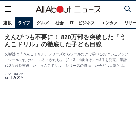
連載
ライフ
グルメ
社会
IT・ビジネス
エンタメ
リサ
えんぴつも不要に！ 820万部を突破した「う
んこドリル」の徹底した子ども目線
文響社は「うんこドリル」シリーズからシールだけで学べるおけいこブック
「シールでおけいこ いろ・かたち」（2・3・4歳向け）の3冊を発売。累計
820万部を突破した「うんこドリル」シリーズの徹底した子ども目線とは。
2021.04.26
石川 カズキ