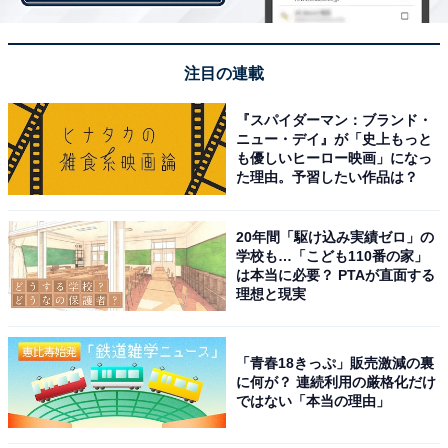
えんぴつ不要でシールはページごとに付属なので気軽
注目の連載
お勉強のハードルを下げ、机に向かわずとも気軽に学べ
『スパイダーマン：ブランド・
る。子どもたちの目線で作られた「シールでおけいこ」
ニュー・デイ』が「史上もっと
も優しいヒーロー映画」になっ
は、既刊の「総合」「かず」「もじ」「ちえ」に続いて
た理由。予習したい作品は？
今回の「いろ・かたち」が第5弾となる人気シリーズと
なっています。
20年間「駆け込み実績ゼロ」の
学校も…「こども110番の家」
は本当に必要？ PTAが直面する
理想と現実
「青春18きっぷ」販売激減の裏
に何が？ 連続利用の厳格化だけ
ではない「本当の理由」