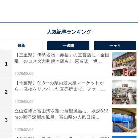
つながっているので、絵本のような感覚で最後まで飽き
ずに取り組むことができるのもポイント。
最新
一週間
一ヶ月
【三重県】伊勢名物「赤福」の直営店に、全国
唯一のコメダ大判焼き店も！ 東名阪・伊...
1
2026/08/06
【千葉県】918㎡の県内最大級マーケットか
ら、廃校をリノベした直売所まで。ファー...
2
2026/08/06
立山連峰と富山湾を望む展望風呂に、水深333
mの海洋深層水風呂。富山県の人気日帰...
3
絵本のような感覚で最後まで飽きずに楽しめる
2026/08/06