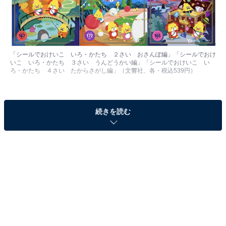
「シールでおけいこ いろ・かたち ２さい おさんぽ編」「シールでおけ
いこ いろ・かたち ３さい うんどうかい編」「シールでおけいこ い
ろ・かたち ４さい たからさがし編」（文響社、各・税込539円）
続きを読む
えんぴつ不要！ 移動中や待ち時間でも学べる新感
覚ドリル
「シールでおけいこ いろ・かたち」は、シールを貼るだ
けで色や形などの識別能力を楽しく身につけられる新感
覚のドリル。150枚以上の付属シールは貼ってはがせる