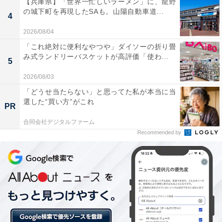
【兵庫県】「世界一忙しいラーメン」に、龍野
の城下町を再現したSAも。山陽自動車道...
4
・えんぴつが不要で楽しめる
2026/08/04
そしてなにより、えんぴつが不要。シールもページごと
「これ絶対に便利なやつや」ダイソーの折り畳
に用意されているので、お出かけの移動中や待ち時間で
み式ランドリーバスケットが高評価「使わ...
5
もこの本だけで楽しむことができます。
2026/08/03
「どうせ当たらない」と思ってた私が本当に当
選した“買い方”がこれ
PR
合同会社デジタルファーム
Recommended by