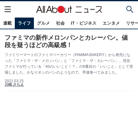
連載
ライフ
グルメ
社会
IT・ビジネス
エンタメ
リサ
ファミマの新作メロンパンとカレーパン。値
段を疑うほどの高級感！
ファミリーマートのファミマベーカリー（FAMIMA BAKERY）から発売にな
った「ファミマ・ザ・メロンパン」と「ファミマ・ザ・カレーパン」。現在
ファミマが行っている「40のいいこと！？」の8番目の「いいこと」として登
場しました。かなりオシのパンのようなので、早速食べてみました。
2021.03.25
川崎 さちえ