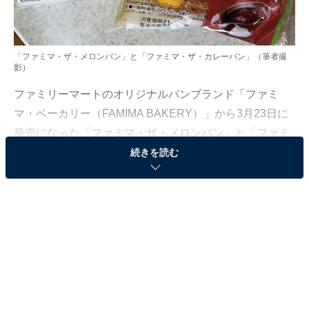
「ファミマ・ザ・メロンパン」と「ファミマ・ザ・カレーパン」（筆者撮
影）​​​​​
ファミリーマートのオリジナルパンブランド「ファミ
マ・ベーカリー（FAMIMA BAKERY）」から3月23日に
発売になった「ファミマ・ザ・メロンパン」と「ファミ
マ・ザ・カレーパン」。現在ファミマが40周年で取り組
続きを読む
んでいる「40のいいこと!?」の8番目の「いいこと」とし
て登場したものです。ファミマによるとかなりオシのパ
ンのようなので、早速食べてみました。
ファミマ・ザ・メロンパン