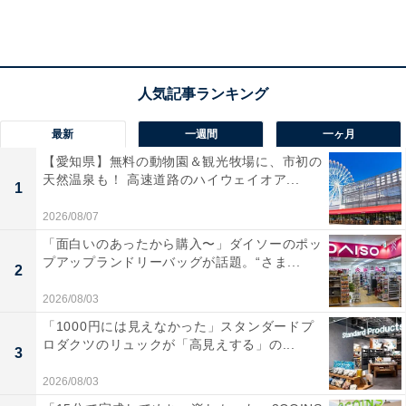
と、硬くて食べるとポロポロ落ちてしまうタイプです。
筆者は後者のタイプが好きで、さらに欲をいうならば、
生地がかたければかたいほど歯応えがあって好きです。
そんな筆者の好みにぴったりあったのが「ファミマ・
ザ・メロンパン」です。
最新
一週間
一ヶ月
【愛知県】無料の動物園＆観光牧場に、市初の
天然温泉も！ 高速道路のハイウェイオア...
1
2026/08/07
「面白いのあったから購入〜」ダイソーのポッ
プアップランドリーバッグが話題。“さま...
2
2026/08/03
「1000円には見えなかった」スタンダードプ
ロダクツのリュックが「高見えする」の...
3
2026/08/03