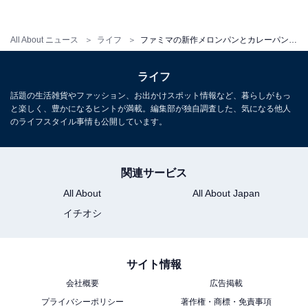
All About ニュース
ライフ
ファミマの新作メロンパンとカレーパン。値段を疑うほどの高級感！
ライフ
話題の生活雑貨やファッション、お出かけスポット情報など、暮らしがもっ
ファミマ・ザ・カレーパン
と楽しく、豊かになるヒントが満載。編集部が独自調査した、気になる他人
のライフスタイル事情も公開しています。
関連サービス
All About
All About Japan
イチオシ
サイト情報
会社概要
広告掲載
プライバシーポリシー
著作権・商標・免責事項