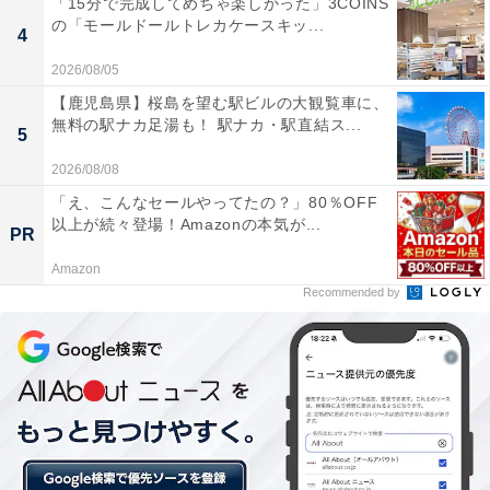
「15分で完成してめちゃ楽しかった」3COINS
の「モールドールトレカケースキッ...
4
かなりのザクザク感（筆者撮影）
2026/08/05
表面はザクザクしています。特にメロンパンの耳と呼ん
【鹿児島県】桜島を望む駅ビルの大観覧車に、
でもいいと思うような境の部分は、まるでクッキーのよ
無料の駅ナカ足湯も！ 駅ナカ・駅直結ス...
5
うな歯応え。
2026/08/08
「え、こんなセールやってたの？」80％OFF
以上が続々登場！Amazonの本気が...
PR
Amazon
Recommended by