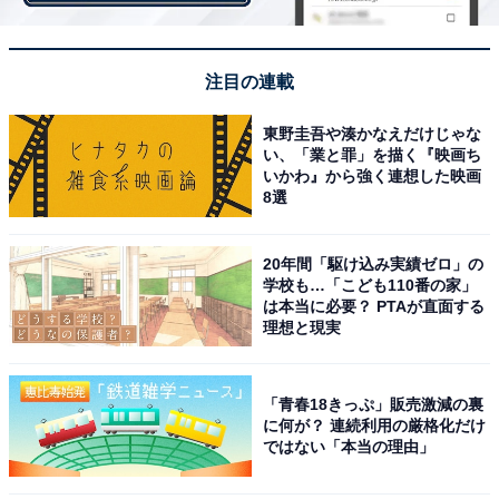
下の部分が固くて美味しい（筆者撮影）
注目の連載
またバターの風味が強くて、味もクッキーに近いです。
東野圭吾や湊かなえだけじゃな
パンというよりもお菓子を食べている感覚になりまし
い、「業と罪」を描く『映画ち
た。
いかわ』から強く連想した映画
8選
20年間「駆け込み実績ゼロ」の
学校も…「こども110番の家」
は本当に必要？ PTAが直面する
理想と現実
「青春18きっぷ」販売激減の裏
に何が？ 連続利用の厳格化だけ
ではない「本当の理由」