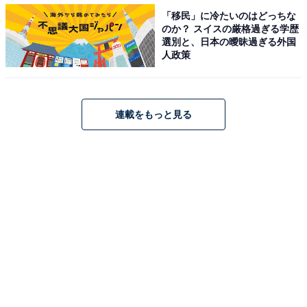
「移民」に冷たいのはどっちな
のか？ スイスの厳格過ぎる学歴
選別と、日本の曖昧過ぎる外国
中の生地（筆者撮影）
人政策
内側の生地はすごくふわふわとまでは言えませんが、一
般的なメロンパンよりはしっとりしている印象です。決
連載をもっと見る
してパサパサはしていません。これで118円（税込）と
いう値段は安すぎです。ちょっとびっくりしました。