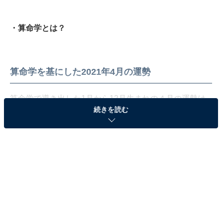
・算命学とは？
算命学を基にした2021年4月の運勢
算命学で導き出した1月から12月生まれの４月の運勢は
続きを読む
こちらです。
■1月生まれ
精神的ブレが発生し仕事に難が、精神統一で回避を。
ラッキーカラー：白
ラッキーパーソン：夫
ラッキー（方位）：西方
■2月生まれ