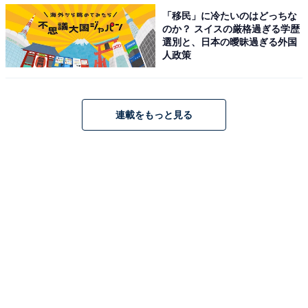
「移民」に冷たいのはどっちな
ラッキーカラー：赤
のか？ スイスの厳格過ぎる学歴
ラッキーパーソン：男の子
選別と、日本の曖昧過ぎる外国
人政策
ラッキー（方位）：南方
4月の運勢が良かった人もそうでない人もいることでし
連載をもっと見る
ょう。でもその流れを受け止め行動していくことが運気
をあげるコツでもあります。算命学を参考にしながら、
4月をお過ごしください。
【おすすめ記事】
・
占いの「算命学」とは？ 算命学鑑定師が歴史や成り立ち
を解説！