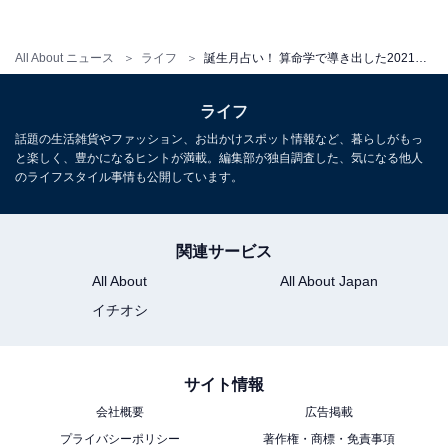
・
「いつ生まれたか」で人生や性格は決まる？ 算命学の基
礎を読み解く
All About ニュース
ライフ
誕生月占い！ 算命学で導き出した2021年4月の運勢は？
・
ライフ
誕生月占い！ 算命学で導き出した今月の運勢は？【2021
話題の生活雑貨やファッション、お出かけスポット情報など、暮らしがもっ
年3月の運勢】
と楽しく、豊かになるヒントが満載。編集部が独自調査した、気になる他人
・
のライフスタイル事情も公開しています。
ちびまる子ちゃんはなぜ誰に対しても平等なのか？ 算命
学で解明
関連サービス
All About
All About Japan
イチオシ
サイト情報
会社概要
広告掲載
プライバシーポリシー
著作権・商標・免責事項