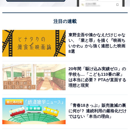
■10月生まれ
行動言動が悪い方に加速。人の影に入る位でちょうど良
注目の連載
い月
ラッキーカラー：黒
東野圭吾や湊かなえだけじゃな
ラッキーパーソン：父
い、「業と罪」を描く『映画ち
いかわ』から強く連想した映画
ラッキー（方位）：北方
8選
■11月生まれ
警戒心、用心深さはチャンスを逃す、人を信じる勇気を
20年間「駆け込み実績ゼロ」の
学校も…「こども110番の家」
持って
は本当に必要？ PTAが直面する
ラッキーカラー：ターコイスブルー
理想と現実
ラッキーパーソン：姉
ラッキー（方位）：東方
「青春18きっぷ」販売激減の裏
に何が？ 連続利用の厳格化だけ
■12月生まれ
ではない「本当の理由」
周りの人も導いて行ける程の強運月。リーダーシップで
実力発揮