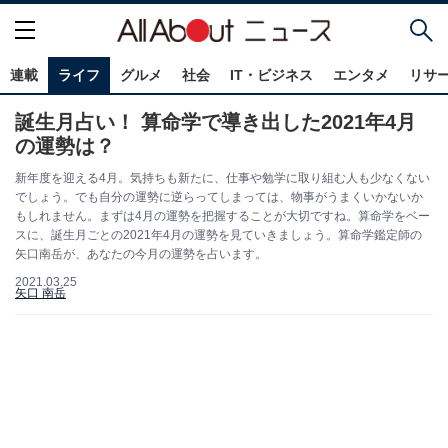
連載
ライフ
グルメ
社会
IT・ビジネス
エンタメ
リサ
誕生月占い！ 算命学で導き出した2021年4月
の運勢は？
新年度を迎える4月。気持ちも新たに、仕事や勉学に取り組む人も少なくない
でしょう。でも自分の運勢に逆らってしまっては、物事がうまくいかないか
もしれません。まずは4月の運勢を把握することが大切ですね。算命学をベー
スに、誕生月ごとの2021年4月の運勢を見ていきましょう。算命学鑑定師の
矢口南岳が、あなたの今月の運勢を占います。
2021.03.25
矢口 南岳