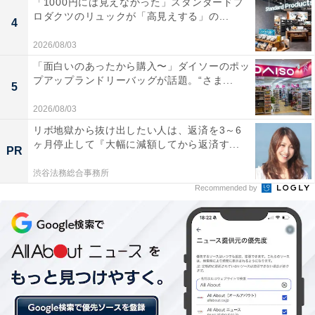
を。
「1000円には見えなかった」スタンダードプ
ロダクツのリュックが「高見えする」の...
ラッキーカラー：青
4
ラッキーパーソン：同僚
2026/08/03
ラッキー（方位）：東方
「面白いのあったから購入〜」ダイソーのポッ
プアップランドリーバッグが話題。“さま...
5
■8月生まれ
2026/08/03
知性と品格で人気急上昇。持ち前の行動力で運を掴め
リボ地獄から抜け出したい人は、返済を3～6
ラッキーカラー：ゴールド
ヶ月停止して『大幅に減額してから返済す...
PR
ラッキーパーソン：女の子
ラッキー（方位）：南方
渋谷法務総合事務所
Recommended by
■9月生まれ
思っていた以上の好成績に驚く月。これを機にやる気ス
イッチを
ラッキーカラー：黄緑
ラッキーパーソン：部下
ラッキー（方位）：南方