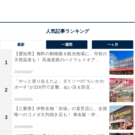
ラッキー（方位）：南方
■5月生まれ
反発心が開運のキーワード。倹悪モードも自分にはプラ
ス。
ラッキーカラー：ネイビー
最新
一週間
一ヶ月
ラッキーパーソン：兄
【愛知県】無料の動物園＆観光牧場に、市初の
ラッキー（方位）：東方
天然温泉も！ 高速道路のハイウェイオア...
1
■6月生まれ
2026/08/07
隠れた才能を自覚する月。臆せず周囲にアピールを。
「やっと巡り会えたよ」ダイソーの“ちいかわ
ポーチ”が220円で反響。ぬい活＆防災...
ラッキーカラー：黄
2
ラッキーパーソン：男の子
2026/08/06
ラッキー（方位）：南方
【三重県】伊勢名物「赤福」の直営店に、全国
唯一のコメダ大判焼き店も！ 東名阪・伊...
3
■7月生まれ
2026/08/06
積極性と図々しさは紙一重。大胆な行動の中にも慎重さ