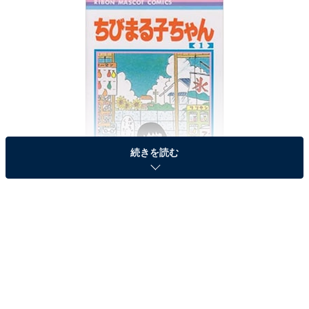
続きを読む
1986年に『りぼん』で連載を開始した『ちびまる子ちゃん』（画像は
Amazonより）
まるちゃんの陰占図と陽占図