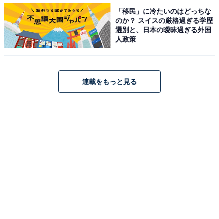
「移民」に冷たいのはどっちな
手だなと感じたりする部分もあります。つまり伝え上手
のか？ スイスの厳格過ぎる学歴
なのです。これは陽占図の玉堂星があるからです。玉堂
選別と、日本の曖昧過ぎる外国
人政策
星は、ユニークでアイデアが豊富、頭の回転が早い人が
持っている星です。相手の気持ちを考えながら話ができ
ることもあって、言葉に嫌味がなく、相手を嫌な気持ち
にさせることなく楽しいおしゃべりができます。
連載をもっと見る
せわしくて、おっちょこちょい
まるちゃんは、ときに江戸っ子のような勢いがある行動
をします。考えるよりも先に行動してしまうタイプでは
ないでしょうか。
例えばお小遣いをパッと使ってしまい、おじいちゃん