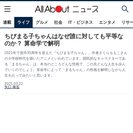
連載
ライフ
グルメ
社会
IT・ビジネス
エンタメ
リサ
ちびまる子ちゃんはなぜ誰に対しても平等な
のか？ 算命学で解明
2021年で原作35周年を迎えた『ちびまる子ちゃん』。作者さくらももこさん
の小学校時代を描いたアニメといわれています。国民的なキャラクターであ
る「まるちゃん」は、本当のところどんな性格で、この先どんな人生を歩ん
でいくのでしょう。算命学によって「まるちゃん」の性格を解明しながら人
生を占ってみたいと思います。
2021.03.22
矢口 南岳