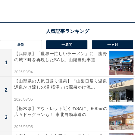
まるちゃんの陰占図と陽占図
最新
一週間
一ヶ月
【兵庫県】「世界一忙しいラーメン」に、龍野
の城下町を再現したSAも。山陽自動車道...
1
2026/08/04
【山梨県の人気日帰り温泉】「山梨日帰り温泉
源泉かけ流しの湯 桜湯」は源泉かけ流...
2
2026/08/05
【栃木県】アウトレット近くのSAに、600㎡の
広々ドッグランも！ 東北自動車道の...
誰にでも平等に接するまるちゃんの性格の根元
3
は？
2026/08/05