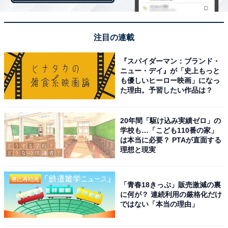
注目の連載
『スパイダーマン：ブランド・
ニュー・デイ』が「史上もっと
も優しいヒーロー映画」になっ
た理由。予習したい作品は？
20年間「駆け込み実績ゼロ」の
学校も…「こども110番の家」
は本当に必要？ PTAが直面する
理想と現実
おしゃべり上手な性格は？
「青春18きっぷ」販売激減の裏
に何が？ 連続利用の厳格化だけ
ではない「本当の理由」
まるちゃんは、陽気でおしゃべりがとても上手です。機
転がきくというか、言い回しがとても面白かったり、上