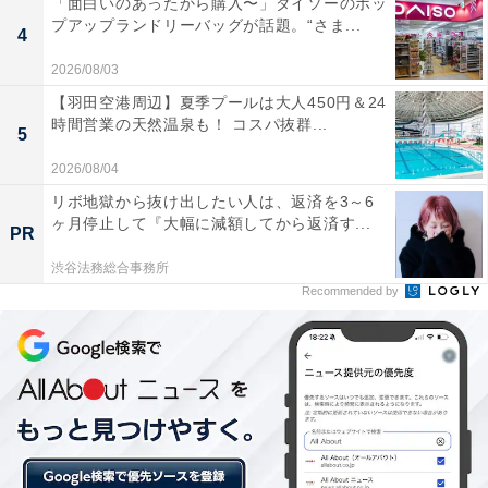
「面白いのあったから購入〜」ダイソーのポッ
アニメや漫画を見る限り、まるちゃんは誰に対しても平
プアップランドリーバッグが話題。“さま...
4
等・対等に接しています。大親友の「たまちゃん」はち
2026/08/03
ょっと特別かもしれませんが、「みぎわさん」に対して
【羽田空港周辺】夏季プールは大人450円＆24
もちょっと引きながらも真面目に接しています。そして
時間営業の天然温泉も！ コスパ抜群...
5
花輪くんが大金持ちであってもこびることなく、怯むこ
2026/08/04
となく他の友達と同じような態度です。
リボ地獄から抜け出したい人は、返済を3～6
ヶ月停止して『大幅に減額してから返済す...
PR
このようなおおらかで差別をしない性格は、陰占図から
読み取ることができます。日干支で見ると「壬戌」とな
渋谷法務総合事務所
Recommended by
っていますが、「壬」が水性で大河を表します。「壬
戌」で見ると湖を表します。両方とも悠然としていて、
誰に対しても同じように水を与えてくれます。これを人
間にするとドーンと構えることができ、差別することが
なく誰に対しても対等に接することができる人になるの
です。