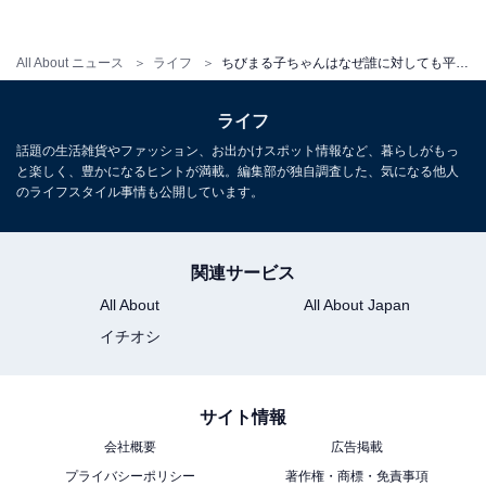
（友蔵さん）にお小遣いをねだることもあります。これ
は陽占図の車騎星があるからです。車騎星は、短気、直
情、一本気な性格を示す星です。またまるちゃんはお姉
All About ニュース
ライフ
ちびまる子ちゃんはなぜ誰に対しても平等なのか？ 算命学で解明
ちゃんと同じ部屋を使っていますが、まるちゃんのスペ
ライフ
ースはいつも散らかっています。これも車騎星があるか
らです。ルーズな部分が顔を出すこともしばしばありま
話題の生活雑貨やファッション、お出かけスポット情報など、暮らしがもっ
と楽しく、豊かになるヒントが満載。編集部が独自調査した、気になる他人
す。
のライフスタイル事情も公開しています。
関連サービス
踊ったり歌ったりするのも車騎星があるから
All About
All About Japan
イチオシ
まるちゃんは山口百恵さんや、山本リンダさんの物真似
をして、踊ったり歌ったりしています。とても陽気な性
格であることが分かります。実はこれも車騎星が関係し
サイト情報
ています。人前に出てパフォーマンスをすることに抵抗
会社概要
広告掲載
がなく、自分をストレートに出せるのです。
プライバシーポリシー
著作権・商標・免責事項