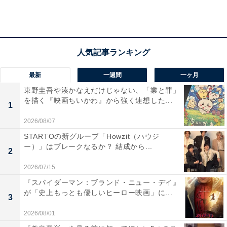
チャンネルを開設しました。
「Yu Darvish」
で配信している動画よりも若干くだけた
雰囲気の動画が多く、関西弁でしゃべるダルビッシュ有
の様子が印象的でした。最近このチャンネル内で連日の
ようにアップされている動画が、コナミから提供されて
最新
一週間
一ヶ月
いる「プロスピA」の愛称で知られるスマホのゲームア
東野圭吾や湊かなえだけじゃない、「業と罪」
を描く『映画ちいかわ』から強く連想した...
プリ「プロ野球スピリッツA」の実況動画です。
1
2026/08/07
STARTOの新グループ「Howzit（ハウジ
ー）」はブレークなるか？ 結成から...
2
2026/07/15
『スパイダーマン：ブランド・ニュー・デイ』
が「史上もっとも優しいヒーロー映画」に...
3
2026/08/01