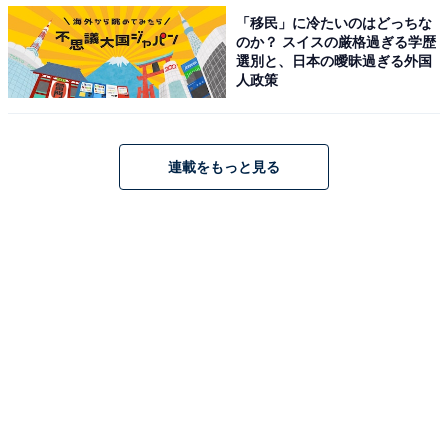
ゲーム内のポイントを利用してドラフトを行うことで選
「移民」に冷たいのはどっちな
手をゲットできるのですが、そのポイントをためるため
のか？ スイスの厳格過ぎる学歴
選別と、日本の曖昧過ぎる外国
にはゲーム内に用意された様々なミッションをクリアす
人政策
るか、課金してポイントを購入する必要があります。
そのため、毎日コツコツ地道にミッションをクリアして
ドラフトをしていくこともできれば、課金して一気にド
連載をもっと見る
ラフトを行い、いい選手をかき集めることもできます。
ダルビッシュ有が行ったのは後者のパターン。ある程度
のポイントを購入して、実際にガチャをする様子を動画
として公開しました。