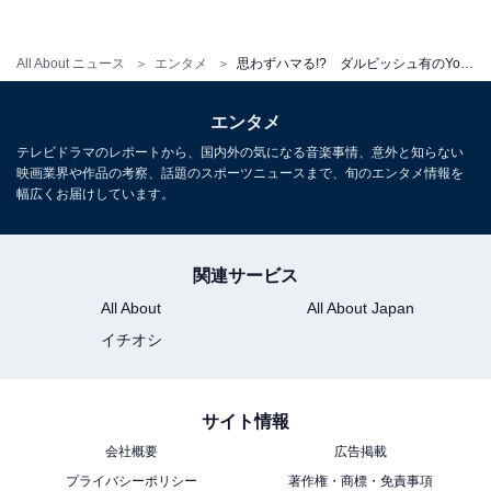
All About ニュース
エンタメ
思わずハマる!? ダルビッシュ有のYouTube配信が凄すぎる件
エンタメ
テレビドラマのレポートから、国内外の気になる音楽事情、意外と知らない
映画業界や作品の考察、話題のスポーツニュースまで、旬のエンタメ情報を
「ダルビッシュのサブちゃんねる」より引用。人気のOB選手が登場
幅広くお届けしています。
するスカウトが行われた際、ダルビッシュ有は登場選手の思い出話や
子供のころに見た選手の印象などを語り、人気を博しています
関連サービス
単にガチャをするだけの実況動画だと、他にも行ってい
All About
All About Japan
るYouTuberがいるのでおもしろみに欠けますが、ダルビ
イチオシ
ッシュ有の違いは、登場する選手との思い出話や解説が
入るところ。
サイト情報
例えば、自身が日本ハムファイターズに在籍したころに
会社概要
広告掲載
お世話になった先輩の稲葉篤紀が登場した際には当時の
プライバシーポリシー
著作権・商標・免責事項