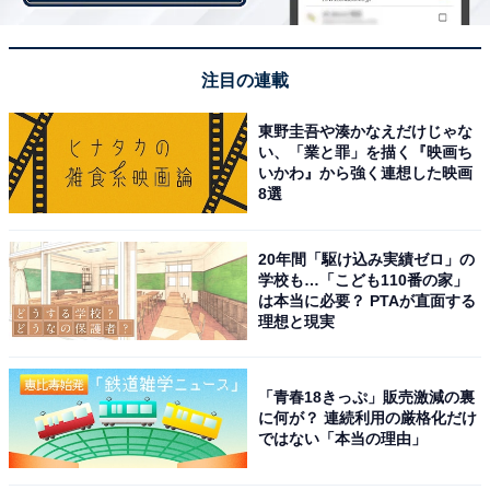
注目の連載
東野圭吾や湊かなえだけじゃな
い、「業と罪」を描く『映画ち
いかわ』から強く連想した映画
8選
20年間「駆け込み実績ゼロ」の
思い出トークが炸裂する!? 選手ガチャ実況
学校も…「こども110番の家」
は本当に必要？ PTAが直面する
理想と現実
「プロスピA」をやったことがない方向けに簡単に説明
すると、自分で好きな選手を集めてチームを作って試合
をしていく野球ゲーム。選手を集める際に必要なのが
「青春18きっぷ」販売激減の裏
に何が？ 連続利用の厳格化だけ
「ドラフト（通称ガチャ）」と呼ばれるコンテンツで
ではない「本当の理由」
す。