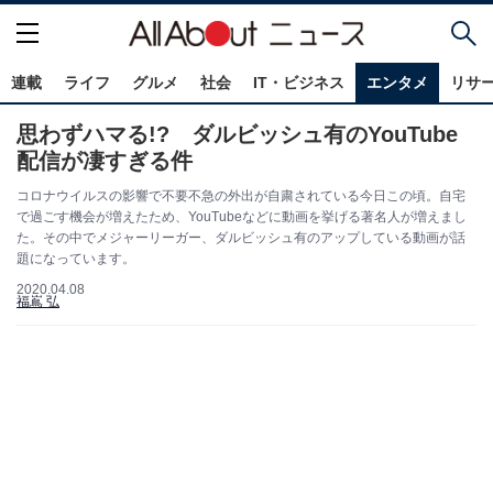
連載
ライフ
グルメ
社会
IT・ビジネス
エンタメ
リサ
思わずハマる!? ダルビッシュ有のYouTube
配信が凄すぎる件
コロナウイルスの影響で不要不急の外出が自粛されている今日この頃。自宅
で過ごす機会が増えたため、YouTubeなどに動画を挙げる著名人が増えまし
た。その中でメジャーリーガー、ダルビッシュ有のアップしている動画が話
題になっています。
2020.04.08
福嶌 弘