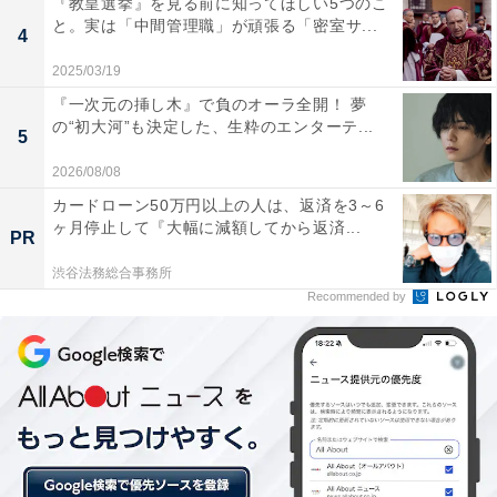
『教皇選挙』を見る前に知ってほしい5つのこ
と。実は「中間管理職」が頑張る「密室サ...
4
2025/03/19
『一次元の挿し木』で負のオーラ全開！ 夢
YouTubeのチャンネル「ダルビッシュのサブちゃんねる」から引用。
の“初大河”も決定した、生粋のエンターテ...
5
2020年1月に開設したばかりですが、登録者数はすでに13万人超えの
超人気チャンネルです
2026/08/08
カードローン50万円以上の人は、返済を3～6
ヶ月停止して『大幅に減額してから返済...
実はダルビッシュ有のゲーム好きは有名で、最近はシー
PR
ズンオフになるとオンラインのシューティングゲーム
渋谷法務総合事務所
「フォートナイト」を熱心にプレイする様子が見られま
Recommended by
した。そうしたギャップもこのチャンネルが人気を博す
理由なのかもしれません。