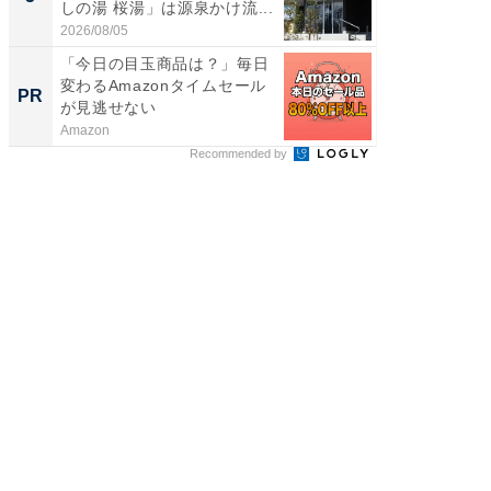
しの湯 桜湯」は源泉かけ流...
賀ゆめ
お...
2026/08/05
2026/08/0
「今日の目玉商品は？」毎日
シェア別荘
変わるAmazonタイムセール
wners
PR
PR
が見逃せない
Amazon
COCO VIL
Recommended by