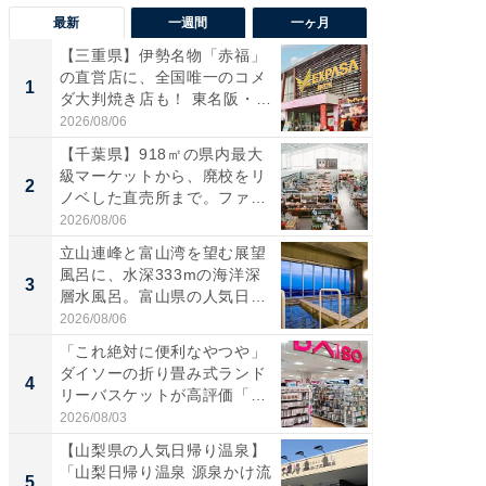
最新
一週間
一ヶ月
【三重県】伊勢名物「赤福」
【兵庫
の直営店に、全国唯一のコメ
ーメン
1
1
ダ大判焼き店も！ 東名阪・
再現した
伊...
道...
2026/08/06
2026/08/0
【千葉県】918㎡の県内最大
【三重
級マーケットから、廃校をリ
「鈴鹿天
2
2
ノベした直売所まで。ファ
は100
ー...
2026/08/06
2026/08/0
立山連峰と富山湾を望む展望
「ミニオ
風呂に、水深333mの海洋深
ッグ！ 
3
3
層水風呂。富山県の人気日
ど、夏限
帰...
2026/08/06
2026/08/0
「これ絶対に便利なやつや」
【埼玉
ダイソーの折り畳み式ランド
「行田天
4
4
リーバスケットが高評価「使
は和の
わ...
が...
2026/08/03
2026/08/0
【山梨県の人気日帰り温泉】
【石川
「山梨日帰り温泉 源泉かけ流
湯】「天
5
5