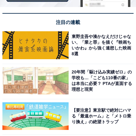
うな資金計画をしっかり立てていくようにしていきま
す。
注目の連載
車は車両代に加えランニングコストが高く、地方にいく
東野圭吾や湊かなえだけじゃな
ほど収入に占める車関連費の割合がとても多くなりがち
い、「業と罪」を描く『映画ち
です。マイホーム取得を機に、車1台減らす、通勤距離
いかわ』から強く連想した映画
8選
を短くする、ということも考えていく必要があります。
20年間「駆け込み実績ゼロ」の
学校も…「こども110番の家」
長期のライフプランを立て、キャッシュフロー表で未来
は本当に必要？ PTAが直面する
の家計を確認していくと、車とマイホームにかけるお金
理想と現実
が、自分達の未来にどう影響するのかわかります。そう
することで、それらにいくらくらいかけるのがベターな
【要注意】東京駅で絶対にハマ
のかもわかってきます。
る「最遠ホーム」と「メトロ乗
り換え」の絶望トラップ
車や家は大きければ大きいほど、ランニングコストが高