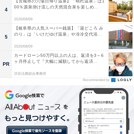
【宮城県の穴場日帰り温泉】「晴れ温泉」は1
00％源泉掛け流しの天然混合泉を楽しめ...
4
2026/08/09
【岐阜県の人気スーパー銭湯】「湯どころ み
のり」は「いけだゆげ温泉」や冷冷交代浴...
5
2026/08/09
カードローン50万円以上の人は、返済を3～6
ヶ月停止して『大幅に減額してから返済...
PR
渋谷法務総合事務所
Recommended by
家計とバランスの取れたものを選択して！
マイホーム取得の相談に来られるお客様には必ずこのこ
とを伝えます。そして、そうならないために、長期のラ
イフプランを立て、マイホームを取得しても教育費や老
後、そして家族の楽しみのために使える貯蓄を作れるよ