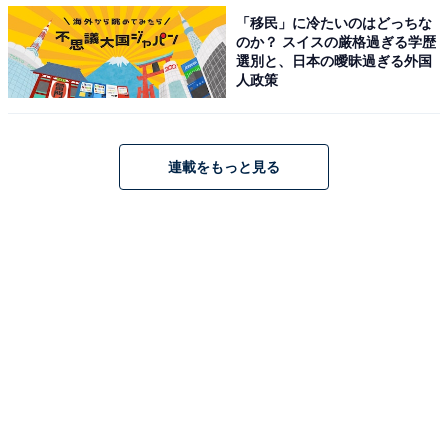
いのも家計を圧迫させる原因です。大きなバスタブには
「移民」に冷たいのはどっちな
のか？ スイスの厳格過ぎる学歴
大量のお湯が必要で、結果的に水道光熱費は高くなりま
選別と、日本の曖昧過ぎる外国
す。将来の家族構成も想定しながら、家計とバランスの
人政策
取れたものを選択することが大事です。
連載をもっと見る
年収300万円台のCさんがマイホームを取得するま
で
年収300万円台のCさんがマイホームを取得する時、自分
達がマイホームにかけられるお金がいくらか、キャッシ
ュフロー表をもとにしっかり考えていきました。
Cさんは当初、新築の注文住宅を希望されていました
が、予算を踏まえて、建売住宅や中古も視野に入れ始め