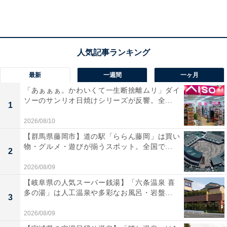
「見栄はコストなり」というように、見栄を張り出すと
お金がいくらあってもたりません。
特に「車・マイホーム」というのは見栄を張りやすい代
最新
一週間
一ヶ月
表格です。なぜなら立派な家に立派な車が停まっていれ
ば、他人に「凄いね！」と評価されやすく、さらに「住
「あぁぁぁ。かわいくて一生断捨離ムリ」ダイ
ソーのサンリオ日焼けシリーズが反響。全...
宅ローン・車のローン」があるため、身の丈以上のモノ
1
を買うことが可能になるからです。
2026/08/10
【群馬県藤岡市】道の駅「ららん藤岡」は買い
物・グルメ・遊びが揃うスポット。全国で...
2
従って、一見立派そうでも、家計は火の車というご家庭
2026/08/09
は決して少なくありません。
【岐阜県の人気スーパー銭湯】「六条温泉 喜
多の湯」は人工温泉や多彩なお風呂・岩盤...
3
2026/08/09