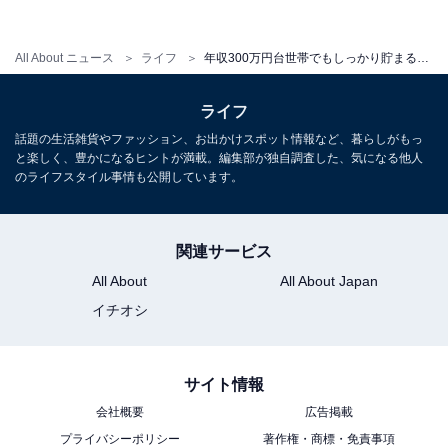
ました。私は「大手のハウスメーカーからローコスト住
宅、中古住宅と幅広く物件見学をして下さい」とアドバ
All About ニュース
ライフ
年収300万円台世帯でもしっかり貯まる人が「やらないこと」って？
イスし、Cさんは試行錯誤しながら物件を探しました。
ライフ
そのうちに、新築の注文住宅はコストがかかるうえにセ
話題の生活雑貨やファッション、お出かけスポット情報など、暮らしがもっ
と楽しく、豊かになるヒントが満載。編集部が独自調査した、気になる他人
ンスが必要なので意外と建売住宅の方が、住みやすくコ
のライフスタイル事情も公開しています。
ストもかからないこと、価格や環境を考慮すると中古物
件の方が自分達に合う物件が多いことに、Cさんは気付
関連サービス
き始めました。さらに、相場観や不動産の知識も自ずと
身に付いていきました。
All About
All About Japan
イチオシ
結果的に、Cさんは納得のいく物件に出会い、購入する
ことができました。当然、貯蓄の歩みも止まっていませ
サイト情報
ん。
会社概要
広告掲載
プライバシーポリシー
著作権・商標・免責事項