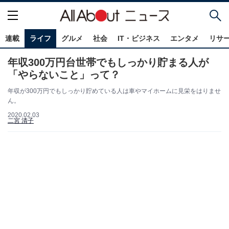
連載
ライフ
グルメ
社会
IT・ビジネス
エンタメ
リサ
年収300万円台世帯でもしっかり貯まる人が
「やらないこと」って？
年収が300万円でもしっかり貯めている人は車やマイホームに見栄をはりませ
ん。
2020.02.03
二宮 清子