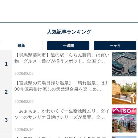
年収300万円台でもしっかり貯めている人は、当然なが
ら家計簿をつけて、収入の範囲内で先取り貯蓄をし、残
ったお金で生活をする、という一見「当たり前」のこと
をしっかりとやっています。
最新
一週間
一ヶ月
【群馬県藤岡市】道の駅「ららん藤岡」は買い
物・グルメ・遊びが揃うスポット。全国で...
1
しかし、この当たり前にできそうな作業こそがなかなか
2026/08/09
続かないというのが、多くの人の悩みです。
【宮城県の穴場日帰り温泉】「晴れ温泉」は1
00％源泉掛け流しの天然混合泉を楽しめ...
2
2026/08/09
「あぁぁぁ。かわいくて一生断捨離ムリ」ダイ
ソーのサンリオ日焼けシリーズが反響。全...
3
2026/08/10