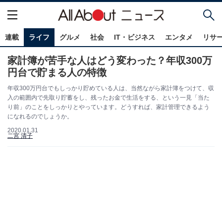
連載
ライフ
グルメ
社会
IT・ビジネス
エンタメ
リサ
家計簿が苦手な人はどう変わった？年収300万
円台で貯まる人の特徴
年収300万円台でもしっかり貯めている人は、当然ながら家計簿をつけて、収
入の範囲内で先取り貯蓄をし、残ったお金で生活をする、という一見「当た
り前」のことをしっかりとやっています。どうすれば、家計管理できるよう
になれるのでしょうか。
2020.01.31
二宮 清子