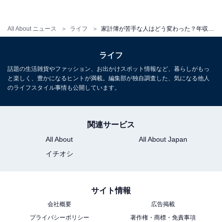
資金計画には「住宅ローンの審査」と「住宅取得後の家
All About ニュース
ライフ
家計簿が苦手な人はどう変わった？年収300万円台で貯まる人の特徴
計」の2点を意識する必要があります。この2点をスムー
ズにするには、まずは家計を整え、無駄な支出は減ら
ライフ
し、貯蓄を増やす。さらに、住宅ローンを返済しながら
話題の生活雑貨やファッション、お出かけスポット情報など、暮らしがもっ
と楽しく、豊かになるヒントが満載。編集部が独自調査した、気になる他人
でも教育費や老後資金などの資産形成ができるような家
のライフスタイル事情も公開しています。
計作りが必要になります。
関連サービス
したがってこのお客様も、希望する土地や建物に出会う
All About
All About Japan
までの間、まずは強い家計を作るために、家計管理の
イチオシ
日々がスタートしました。Aさんの希望で家計簿を毎月
私がチェックし、転職してからは全くできなかった貯蓄
を毎月3万5000円できる家計に整えるという日々を続け
サイト情報
ていました。
会社概要
広告掲載
プライバシーポリシー
著作権・商標・免責事項