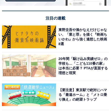
す。またFPが介入することで夫婦喧嘩になりがちな家計
のことを「冷静」に話し合うこともできるようになりま
す。
注目の連載
東野圭吾や湊かなえだけじゃな
い、「業と罪」を描く『映画ち
家計というのは毎月同じではなく、季節や行事によって
いかわ』から強く連想した映画
使うお金も大きく変動するものなので、最低でも1年間
8選
は家計簿をつけ続けることが求められます。相談者の中
には毎月家計簿を見せに来られる方もいらっしゃいま
20年間「駆け込み実績ゼロ」の
す。「家計簿を見せる」という負荷を自分に与えること
学校も…「こども110番の家」
は本当に必要？ PTAが直面する
で苦手な家計簿をつけ続ける、そして見せる以上、少し
理想と現実
でも改善させたいという気持ちから節約意識が高まると
いうように、「人・お金」を使うことで相乗効果が生ま
れます。
【要注意】東京駅で絶対にハマ
る「最遠ホーム」と「メトロ乗
り換え」の絶望トラップ