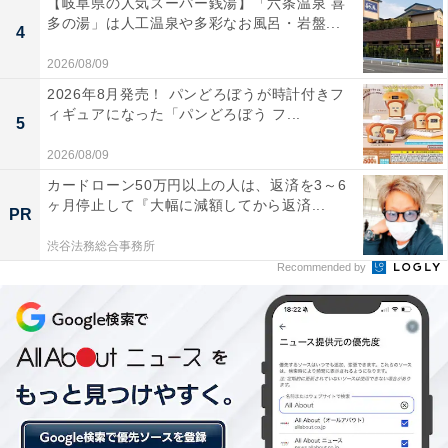
【岐阜県の人気スーパー銭湯】「六条温泉 喜
多の湯」は人工温泉や多彩なお風呂・岩盤...
4
2026/08/09
2026年8月発売！ パンどろぼうが時計付きフ
ィギュアになった「パンどろぼう フ...
5
2026/08/09
カードローン50万円以上の人は、返済を3～6
スムーズに家計管理をする秘訣
ヶ月停止して『大幅に減額してから返済...
PR
渋谷法務総合事務所
スムーズに行動するには「人・お金」を上手に使うこと
Recommended by
がポイントです。
この時に役に立つのがファイナンシャルプランナー
（FP）の存在です。お金を払って家計のプロであるFP
に相談することで、客観的に家計状況を把握し、専門的
な知識をもって改善していくことができるようになりま