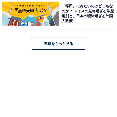
「家計管理」で夢のマイホームを取得できたAさ
「移民」に冷たいのはどっちな
んの話
のか？ スイスの厳格過ぎる学歴
選別と、日本の曖昧過ぎる外国
人政策
＜登場人物＞
Aさん（30代／会社員）
年収：300万円台
連載をもっと見る
家族：夫婦、子ども（3歳）
Aさんは、転職したため年収が下がり、マイホーム取得
が思うように進まない中、私のところに相談に来られま
した。
マイホーム取得は希望する土地と建物、そして資金計画
と乗り越えることも数多くあり、思うようにスムーズに
物事が進まないことも多々あります。