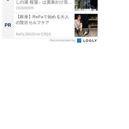
しの湯 桜湯」は源泉かけ流...
賀ゆめ
お...
2026/08/05
2026/08/0
【銀座】ReFaで始める大人
事例か
の贅沢セルフケア
管理』
PR
PR
ReFa GINZA on CREA
KeeperSec
Recommended by