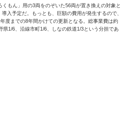
「ろくもん」用の3両をのぞいた56両が置き換えの対象と
成）導入予定だ。もっとも、巨額の費用が発生するので、
26年度までの8年間かけての更新となる。総事業費は約
県1/6、沿線市町1/6、しなの鉄道1/3という分担であ