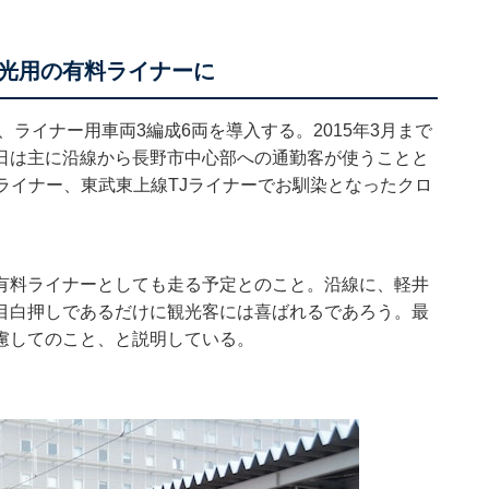
光用の有料ライナーに
、ライナー用車両3編成6両を導入する。2015年3月まで
日は主に沿線から長野市中心部への通勤客が使うことと
王ライナー、東武東上線TJライナーでお馴染となったクロ
有料ライナーとしても走る予定とのこと。沿線に、軽井
目白押しであるだけに観光客には喜ばれるであろう。最
慮してのこと、と説明している。