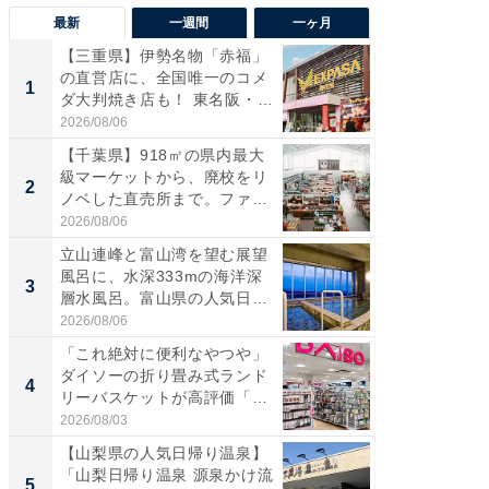
最新
一週間
一ヶ月
【三重県】伊勢名物「赤福」
【兵庫
の直営店に、全国唯一のコメ
ーメン
1
1
ダ大判焼き店も！ 東名阪・
再現した
伊...
道...
2026/08/06
2026/08/0
【千葉県】918㎡の県内最大
【三重
級マーケットから、廃校をリ
「鈴鹿天
2
2
ノベした直売所まで。ファ
は100
ー...
2026/08/06
2026/08/0
立山連峰と富山湾を望む展望
「ミニオ
風呂に、水深333mの海洋深
ッグ！ 
3
3
層水風呂。富山県の人気日
ど、夏限
帰...
2026/08/06
2026/08/0
「これ絶対に便利なやつや」
【埼玉
ダイソーの折り畳み式ランド
「行田天
4
4
リーバスケットが高評価「使
は和の
わ...
が...
2026/08/03
2026/08/0
【山梨県の人気日帰り温泉】
【石川
「山梨日帰り温泉 源泉かけ流
湯】「天
5
5