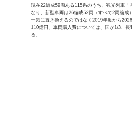
現在22編成59両ある115系のうち、観光列車
なり、新型車両は26編成52両（すべて2両編
一気に置き換えるのではなく2019年度から20
110億円、車両購入費については、国が1/3、長野
る。