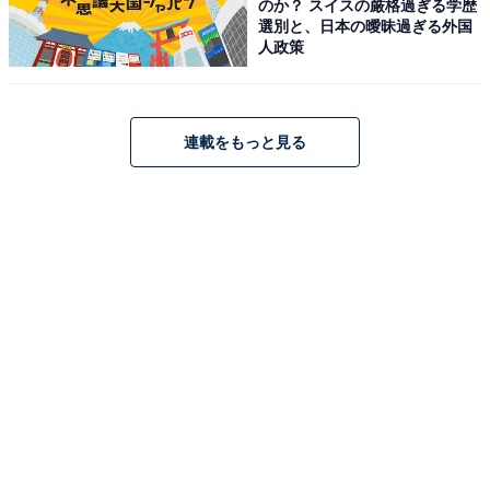
のか？ スイスの厳格過ぎる学歴
NSE3100形（ロマンスカーの前面展望、運転台が２階と
選別と、日本の曖昧過ぎる外国
いう形状はNSEから始まった）
人政策
LSE7000形（現存する前面展望車で、先頃デビューした
GSEの増備にともない引退が予定されている）
HiSE10000形（ハイデッカーのロマンスカー。すでに引
連載をもっと見る
退していて、2編成は長野電鉄に譲渡され、「ゆけむ
り」として4両の短い編成で活躍中）
RSE20000形 （2階建て車両2両を連結し、JR東海の車
両とともに御殿場線に直通する「あさぎり」として活躍
した）