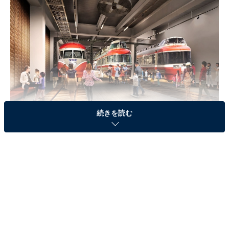
続きを読む
ロマンスカーミュージアムの車両並び（イメージ図）
建設場所は、小田急小田原線の海老名駅（神奈川県海老
名市）に隣接したエリアだ。ここには、現在、広大な海
老名電車基地があり、その近くには『ViNA
GARDENS』という新たな街を開発中である。
『ViNA GARDENS』とは、小田急線＆相鉄本線の海老