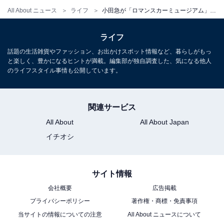
All About ニュース
ライフ
小田急が「ロマンスカーミュージアム」建設を発表！2021年オープンへ
ライフ
話題の生活雑貨やファッション、お出かけスポット情報など、暮らしがもっ
と楽しく、豊かになるヒントが満載。編集部が独自調査した、気になる他人
SE（3000形）
のライフスタイル事情も公開しています。
関連サービス
All About
All About Japan
イチオシ
サイト情報
会社概要
広告掲載
プライバシーポリシー
著作権・商標・免責事項
当サイトの情報についての注意
All About ニュースについて