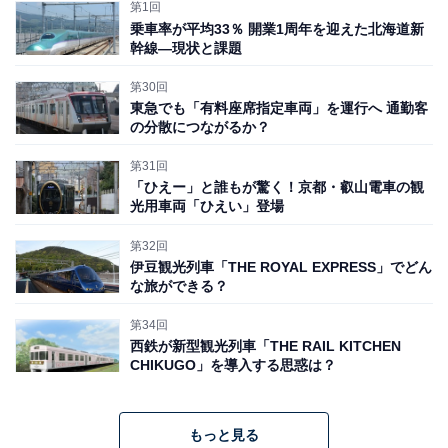
第1回
乗車率が平均33％ 開業1周年を迎えた北海道新
幹線―現状と課題
第30回
ロマンスカーミュージアム外観（エントランス／イメージ図）
東急でも「有料座席指定車両」を運行へ 通勤客
の分散につながるか？
第31回
「ひえー」と誰もが驚く！京都・叡山電車の観
光用車両「ひえい」登場
第32回
伊豆観光列車「THE ROYAL EXPRESS」でどん
な旅ができる？
第34回
西鉄が新型観光列車「THE RAIL KITCHEN
CHIKUGO」を導入する思惑は？
もっと見る
外観（鳥瞰／イメージ図）