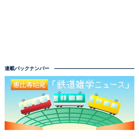
名駅とJR相模線の海老名駅にはさまれた地区の名称で、
タワーマンション、商業施設、オフィスなどを建設する
ことになっている。そこに鉄道ミュージアムが加わり、
新たな街のシンボルとして、賑わいを創出することにな
る。新宿駅から快速急行で45分、横浜駅から相鉄線の特
急で25分。いずれも乗り換えなしで直行できる地の利の
良さも集客には打ってつけだ。
連載バックナンバー