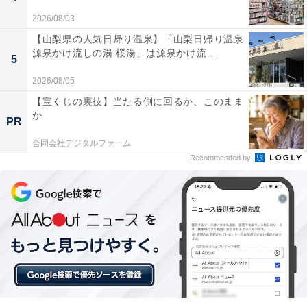
2026/08/03
今回、小田急は鉄道博物館の建設という発表と同時に、
【山梨県の人気日帰り温泉】「山梨日帰り温泉
車両基地内に保存している退役車両のうち、同一車種で
源泉かけ流しの湯 桜湯」は源泉かけ流...
5
複数保有しているものに関して、その一部（中間車両）
を2019年度までに解体すると発表している。当時の「車
2026/08/05
両解体の噂」に伴う「博物館をつくって保存をすればい
【宝くじの裏技】当たる側に回るか、このまま
か
いのに」との声が後押しとなったかどうかは不明だが、
PR
とにもかくにも車両基地の奥深くで眠っていた小田急の
合同会社デジタルファーム
歴史的な車両を保存公開するミュージアムができること
Recommended by
になるとは嬉しい話である。