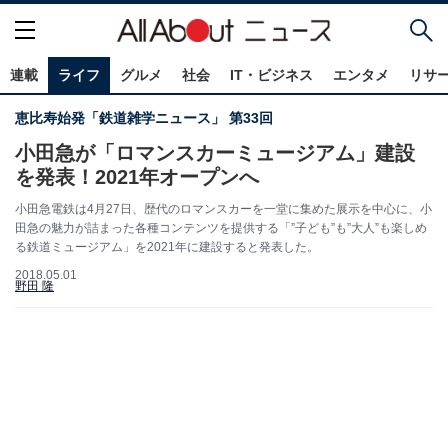
連載
ライフ
グルメ
社会
IT・ビジネス
エンタメ
リサ
恵比寿始発「鉄道雑学ニュース」 第33回
小田急が「ロマンスカーミュージアム」建設
を発表！2021年オープンへ
小田急電鉄は4月27日、歴代のロマンスカーを一堂に集めた展示を中心に、小
田急の魅力が詰まった各種コンテンツを提供する「”子ども”も”大人”も楽しめ
る鉄道ミュージアム」を2021年に建設すると発表した。
2018.05.01
野田 隆