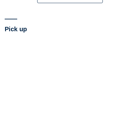
Pick up
車両基地で眠っていたロマンスカーが保存公開さ
れることは意義ある