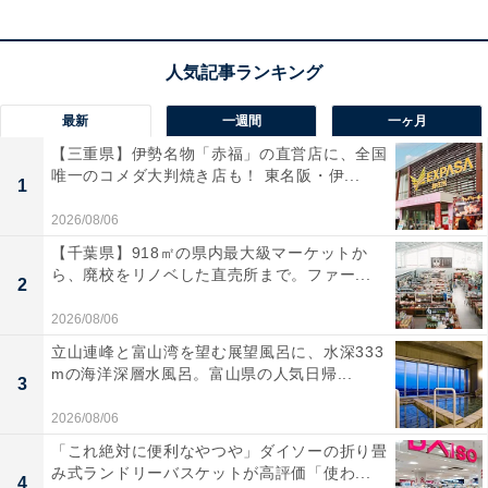
小田急の看板列車であるロマンスカーは戦前からその名
称が使われていたとされるが、画期的な車両といわれる
SE車誕生からでもほぼ60年の歴史がある。車種もそれ以
最新
一週間
一ヶ月
来9種類を数える。
【三重県】伊勢名物「赤福」の直営店に、全国
唯一のコメダ大判焼き店も！ 東名阪・伊...
1
そのうち引退した車両については、車両基地で一部が保
2026/08/06
管されてきたのだが、以前「2017年夏に保存車両を解体
【千葉県】918㎡の県内最大級マーケットか
する」という情報が流れてきたことがある。その内容
ら、廃校をリノベした直売所まで。ファー...
2
は、「複々線化完成にともない増発用の車両を留置する
2026/08/06
場所を確保するため、保存車両を移動したり、余剰と思
立山連峰と富山湾を望む展望風呂に、水深333
われる一部車両を解体する」といったものだった。その
mの海洋深層水風呂。富山県の人気日帰...
3
情報が流れた際、「喜多見電車基地が手狭であれば、ど
こかに博物館をつくって保存すればいいのに」との声も
2026/08/06
上がっていた。
「これ絶対に便利なやつや」ダイソーの折り畳
み式ランドリーバスケットが高評価「使わ...
4