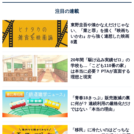
注目の連載
東野圭吾や湊かなえだけじゃな
い、「業と罪」を描く『映画ち
いかわ』から強く連想した映画
8選
20年間「駆け込み実績ゼロ」の
展示予定の車両はどんなものがある？
学校も…「こども110番の家」
は本当に必要？ PTAが直面する
理想と現実
詳細は後日発表とのことだが、展示が予定される車両は
以下の通りである。
「青春18きっぷ」販売激減の裏
に何が？ 連続利用の厳格化だけ
ロマンスカーについては、
ではない「本当の理由」
SE車3000形（画期的な流線型車両で、高速試験で当時
「移民」に冷たいのはどっちな
の狭軌鉄道最速145km/hを記録した）