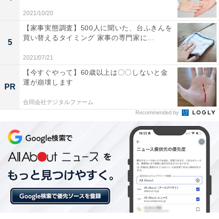
2021/10/20
【家事実態調査】500人に聞いた、台ふきんを
買い替えるタイミング 家事の専門家に...
5
2021/07/21
【今すぐやって】60歳以上は〇〇しないと金
運が崩壊します
PR
特急「きらめき」に使われた787系
合同会社デジタルファーム
Recommended by
削減本数が一番多い列車は、博多～小倉間を結ぶ「きら
めき」で、上下列車あわせて9本減、1本増便なので差し
引き8本減となる。もっとも、この区間には「ソニッ
ク」が1時間2本走っているので、山陽新幹線が並走して
いることを考えると優等列車の本数は過剰ともいえるほ
どで、減るのもやむを得ないのかもしれない。