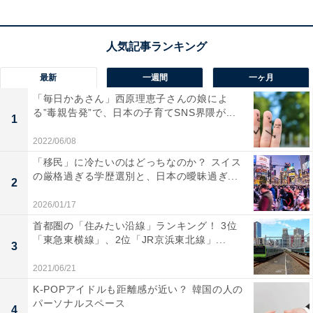
最新
一週間
一ヶ月
「毎日かあさん」西原理恵子さんの娘によ
る”毒親告発”で、日本の子育てSNS界隈が...
1
2022/06/08
博多駅に到着する九州新幹線「さくら」
「移民」に冷たいのはどっちなのか？ スイス
の厳格過ぎる学歴選別と、日本の曖昧過ぎ...
2
2026/01/17
◆在来線特急について
首都圏の「住みたい沿線」ランキング！ 3位
「東急東横線」、2位「JR京浜東北線」...
3
2021/06/21
K-POPアイドルも距離感が近い？ 韓国の人の
パーソナルスペース
4