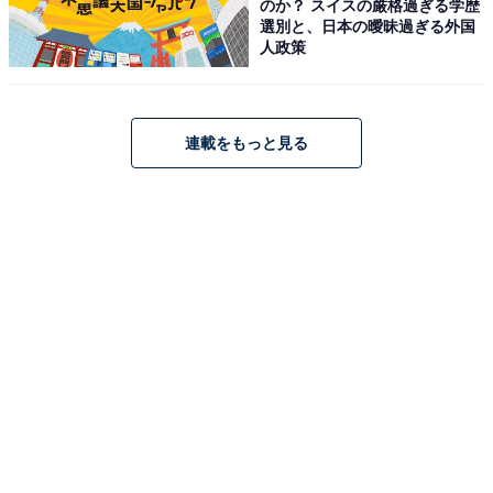
のか？ スイスの厳格過ぎる学歴
◆普通列車、快速列車
選別と、日本の曖昧過ぎる外国
人政策
削減が目立つのは、地方のローカル線よりも福岡都市
圏、北九州都市圏である。日豊本線の小倉～苅田間は、
ラッシュ時をのぞくと1時間4本体制から3本へと減便と
連載をもっと見る
なった。深夜の列車や夜間の快速列車も削減されたので
18本減となっている。