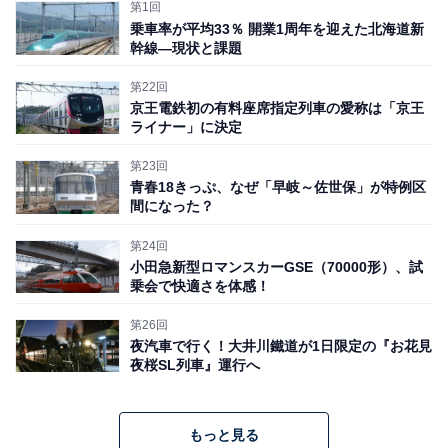
第1回
乗車率が平均33％ 開業1周年を迎えた北海道新
幹線―現状と課題
第22回
京王電鉄初の有料座席指定列車の愛称は「京王
「削減の実態」主なポイント
ライナー」に決定
第23回
次に、ごく一部ではあるが、気になる路線や列車を中心
青春18きっぷ、なぜ「早岐～佐世保」が特例区
に削減の実態を見ておこう。
間になった？
第24回
小田急新型ロマンスカーGSE（70000形）、試
乗会で快適さを体感！
◆九州新幹線について
第26回
夜汽車で行く！大井川鐵道が1日限定の『お花見
夜桜SL列車』運行へ
もっと見る