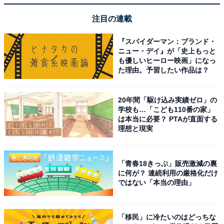
注目の連載
『スパイダーマン：ブランド・
ニュー・デイ』が「史上もっと
も優しいヒーロー映画」になっ
た理由。予習したい作品は？
20年間「駆け込み実績ゼロ」の
学校も…「こども110番の家」
は本当に必要？ PTAが直面する
理想と現実
特急「かもめ」や「ソニック」に使われる885系
博多～長崎を中心に走る「かもめ」は、最大7本減では
「青春18きっぷ」販売激減の裏
あるけれど、休日や大型連休、夏休み等の利用の多い日
に何が？ 連続利用の厳格化だけ
は運転する列車もあるので繁忙期や時間帯によっては、
ではない「本当の理由」
若干の見直しといってもよさそうだ。
「移民」に冷たいのはどっちな