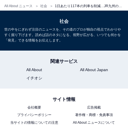
All About ニュース
社会
1日あたり117本の列車を削減…JR九州の「ダイヤ改正」、実態は？
篠栗線の普通列車
社会
博多から筑豊地区へ向かう篠栗線は、データイムの快速
世の中をにぎわず注目のニュースを、その道のプロが独自の視点でわかりや
すく掘り下げます。読めば話のネタになる、視野が広がる、いつでも何かを
2本、普通列車3本体制が、快速2本、普通2本へと普通列
「発見」できる情報をお伝えします。
車の減便が行われる。もっとも、普通列車は20分毎では
なく、列車間隔が偏っていたのと、10分後に続行する普
通列車は途中駅篠栗止まりだった。利用者もそれほど多
関連サービス
くないので、やむを得ない措置であろう。
All About
All About Japan
イチオシ
佐世保線の早岐～佐世保間は、普通列車が上下合わせて
16本削減される。子細に時刻表をチェックすると、1時
サイト情報
間に2本ある普通列車は10分ほどの間隔で続行運転する
会社概要
広告掲載
形となっていて、30分に1本の割合で走っているわけで
プライバシーポリシー
著作権・商標・免責事項
はない。ゆえに、これを1本にまとめ、1時間に1本走っ
当サイトの情報についての注意
All About ニュースについて