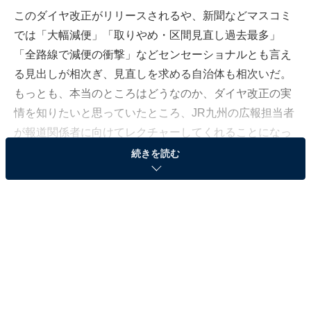
このダイヤ改正がリリースされるや、新聞などマスコミ
では「大幅減便」「取りやめ・区間見直し過去最多」
「全路線で減便の衝撃」などセンセーショナルとも言え
る見出しが相次ぎ、見直しを求める自治体も相次いだ。
もっとも、本当のところはどうなのか、ダイヤ改正の実
情を知りたいと思っていたところ、JR九州の広報担当者
が報道関係者に向けてレクチャーしてくれることになっ
た。今回は、その内容についてレポートしたい。
続きを読む
まずは、列車本数や運転区間見直しの理由について。高
速道路の延伸による他輸送機関との競争激化、人口減
少、少子高齢化による厳しい状況が続くので、それに対
応し、鉄道ネットワークを維持することが目的だと説明
している。