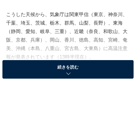
こうした天候から、気象庁は関東甲信（東京、神奈川、
千葉、埼玉、茨城、栃木、群馬、山梨、長野）、東海
（静岡、愛知、岐阜、三重）、近畿（奈良、和歌山、大
阪、京都、兵庫）、岡山、香川、徳島、高知、宮崎、奄
美、沖縄（本島、八重山、宮古島、大東島）に高温注意
報が発表されています（13時半現在）。
続きを読む
「スーパー猛暑」といえる体温を超えるような暑さでは
熱中症などに注意が必要です。どのようなことを注意す
ればよいでしょうか。熱中症の対策に関して、医師の清
益功浩氏がAll Aboutの『
熱中症による小児死亡事故の予防法……車内放置は厳禁
』で解説をしています。