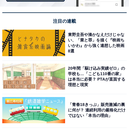
注目の連載
東野圭吾や湊かなえだけじゃな
い、「業と罪」を描く『映画ち
いかわ』から強く連想した映画
8選
20年間「駆け込み実績ゼロ」の
学校も…「こども110番の家」
は本当に必要？ PTAが直面する
熱中症になったときの応急手当・対処法
理想と現実
熱中症になった人がいる現場に居合わせた場合、以下の
順で対処するようにと述べています。
「青春18きっぷ」販売激減の裏
に何が？ 連続利用の厳格化だけ
ではない「本当の理由」
涼しい場所に移動させる……屋内ならクーラーの効いた
部屋へ。屋外なら風通しのある日陰に