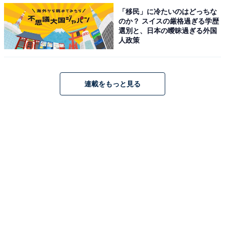
身体を冷やす……衣服を緩めたり脱がしたりして、首、
「移民」に冷たいのはどっちな
脇、足の付け根を冷やしたり、身体に水をかけたり、団
のか？ スイスの厳格過ぎる学歴
選別と、日本の曖昧過ぎる外国
扇や扇子などで風を起こす
人政策
水分や塩分を補給する…スポーツドリンクなどの塩分を
含む飲み物で水分補給させる
「意識喪失やけいれんが表れるなどの重症な場合は、速
連載をもっと見る
やかに医療機関に搬送する必要があります。まずは予防
を第一に。万一の場合は適切に対処して、熱中症から命
を守りましょう」（清益氏）
【関連リンク】
熱中症による小児死亡事故の予防法……車内放置は厳禁
熱中症搬送は422人…本格的な夏を迎える前に確認した
い熱中症の基礎