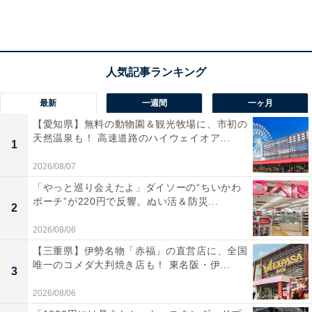
最新
一週間
一ヶ月
【愛知県】無料の動物園＆観光牧場に、市初の
天然温泉も！ 高速道路のハイウェイオア...
1
2026/08/07
「やっと巡り会えたよ」ダイソーの“ちいかわ
対策法としては、清益氏は以下の点を挙げています。
ポーチ”が220円で反響。ぬい活＆防災...
2
暑さを避ける。不要不急の外出を控えたり、外出の時間
2026/08/06
帯を工夫するなどして、身体に負荷をかけすぎないよう
【三重県】伊勢名物「赤福」の直営店に、全国
唯一のコメダ大判焼き店も！ 東名阪・伊...
にする
3
・屋外：日陰を選んで歩く、日傘をさす、帽子をかぶる
2026/08/06
・屋内：ブラインドやすだれを窓に垂らす、扇風機やエ