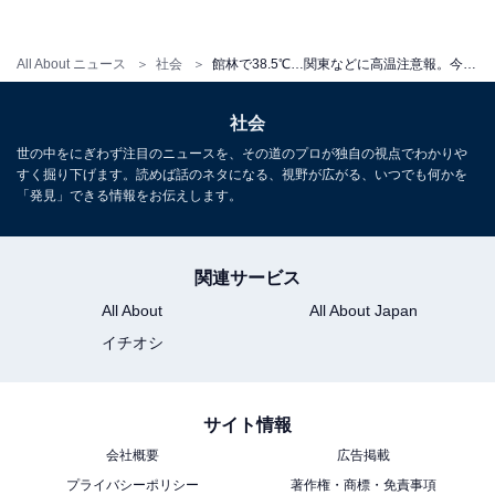
8月は猛暑に？気象庁が3か月予報を発表……事前に熱中
症&暑さ対策を
All About ニュース
社会
館林で38.5℃…関東などに高温注意報。今やるべき熱中症対策
バイクに乗っていて突然、熱中症に…。原因として思い
社会
当たる4つのこと
世の中をにぎわず注目のニュースを、その道のプロが独自の視点でわかりや
すく掘り下げます。読めば話のネタになる、視野が広がる、いつでも何かを
熱中症予防に「コップ一杯の牛乳」が効果的なワケ
「発見」できる情報をお伝えします。
真夏の子どもの車内置き去りで危険性は？車内温度とド
アロックに注意
関連サービス
All About
All About Japan
イチオシ
サイト情報
会社概要
広告掲載
プライバシーポリシー
著作権・商標・免責事項