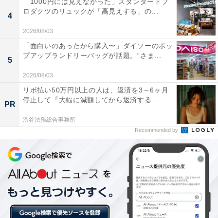
「1000円には見えなかった」スタンダードプ
アコンを使う
ロダクツのリュックが「高見えする」の...
4
・車内：急激に高温になりやすいですので、エアコンを
2026/08/03
つける、窓を開けるなどの対策を
「面白いのあったから購入〜」ダイソーのポッ
こまめな水分補給を。あわせて塩分補給も（汗をかくこ
プアップランドリーバッグが話題。“さま...
5
とで体内、血液の塩分は失われるため）
2026/08/03
服装は通気のよいスタイルで。素材は綿や麻などがおす
リボ払い50万円以上の人は、返済を3～6ヶ月
すめ。下着は、吸水性、速乾性のあるものがよい
停止して『大幅に減額してから返済する...
PR
冷却グッズを使う。体温が上がってきたと感じたら、大
きな血管がある首、脇、足の付け根を冷やす
渋谷法務総合事務所
Recommended by
体調が悪いときは熱中症になりやすいので、規則正しい
生活とバランスのよい食事、十分な睡眠を取るといった
基本的な健康管理も大切