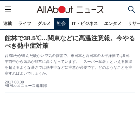
連載
ライフ
グルメ
社会
IT・ビジネス
エンタメ
リサ
館林で38.5℃…関東などに高温注意報。今やる
べき熱中症対策
台風5号が運んだ暖かい空気の影響で、東日本と西日本の太平洋側では9日、
午前中から気温が非常に高くなっています。「スーパー猛暑」といえる体温
を超えるような暑さでは熱中症などに注意が必要です。どのようなことを注
意すればよいでしょうか。
2017.08.09
All About ニュース編集部