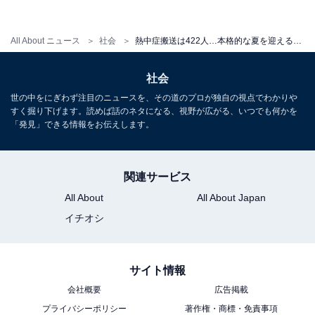
熱中症は、実は、猛暑の日より梅雨明けに多く発生して
All About ニュース
社会
熱中症搬送は422人…本格的な夏を迎える前に確認したい熱中症の基礎
いるという。清益氏は熱中症の危険因子として
社会
気温が高い
世の中をにぎわず注目のニュースを、その道のプロが独自の視点でわかりや
湿度が高い
すく掘り下げます。読めば話のネタになる、視野が広がる、いつでも何かを
風が弱い
「発見」できる情報をお伝えします。
日差しが強い
照り返し（輻射熱）が強い（地面が暖まって発生する熱
関連サービス
を「輻射熱」と言います）
All About
All About Japan
気温の急な上昇
イチオシ
体調や、汗をかきやすいかどうかの体質
を挙げ、「これらの因子に対する対策が予防になりま
す」と述べている。
サイト情報
会社概要
広告掲載
プライバシーポリシー
著作権・商標・免責事項