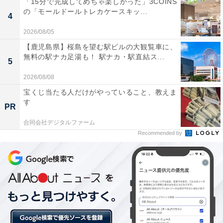
「15分で完成してめちゃ楽しかった」3COINS
の「モールドールトレカケースキッ...
4
2026/08/05
【鹿児島県】桜島を望む駅ビルの大観覧車に、
無料の駅ナカ足湯も！ 駅ナカ・駅直結ス...
5
2026/08/08
宝くじ当たる人だけがやっていること、教えま
す
PR
合同会社デジタルファーム
Recommended by
熱中症の分類（新分類）とそれぞれの症状・治療
法
清益氏によると、熱失神、熱痙攣、熱疲労、熱射病の旧
分類はわかりにくいということで、現在熱中症は治療の
必要性と国際的な評価から重症度をI度、II度、III度の3つ
に分類されている。