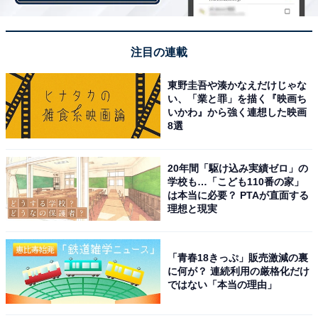
I度…軽症（熱失神、熱痙攣）
注目の連載
II度…中等症（熱疲労）
III度…重症（熱射病）
東野圭吾や湊かなえだけじゃな
い、「業と罪」を描く『映画ち
いかわ』から強く連想した映画
治療は、それぞれに応じて行われる。
8選
■I度……現場での応急処置で回復できる軽症
20年間「駆け込み実績ゼロ」の
主な症状
学校も…「こども110番の家」
は本当に必要？ PTAが直面する
めまい、失神…熱失神に相当
理想と現実
筋肉の硬直…熱痙攣に相当
大量の汗
「青春18きっぷ」販売激減の裏
に何が？ 連続利用の厳格化だけ
ではない「本当の理由」
■II度……医療機関への搬送や受診を必要とする中等症
主な症状