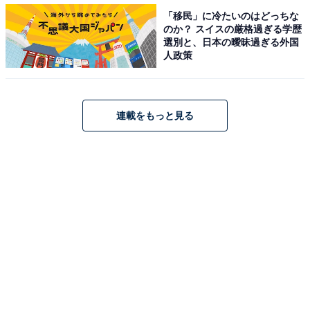
「移民」に冷たいのはどっちな
頭痛、気分の不快、吐き気、嘔吐、倦怠感、虚脱感…熱
のか？ スイスの厳格過ぎる学歴
疲労に相当
選別と、日本の曖昧過ぎる外国
人政策
■III度……入院して集中治療の必要性がある重症
主な症状
連載をもっと見る
意識障害、痙攣、手足の運動障害
高体温…熱射病に相当
清益氏によると、この分類によって、重症化の早期発見
と早期治療が可能となり、一般にもわかりやすくなって
いる。この分類で年齢別に考えてみると、子どもはI度が
多く、高齢者はIII度が多くなっているという。
熱中症を起こしやすい因子