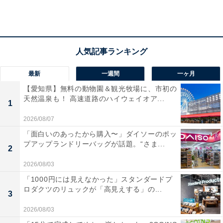
清益氏によると、暑い夏の日に強い日差しの下や熱い気
温下にいた時に起こる熱中症は非常によくある病気とい
い、ちょっとした工夫で予防できる一方、重度の症状に
なると命の危険も伴うとする。
最新
一週間
一ヶ月
清益氏は、熱中症の種類は、以前は体温や状態によって
【愛知県】無料の動物園＆観光牧場に、市初の
天然温泉も！ 高速道路のハイウェイオア...
以下の4つに分けられていた（旧分類）。
1
2026/08/07
熱射病（日射病）：体温上昇により腎臓の機能が壊れ、
「面白いのあったから購入〜」ダイソーのポッ
尿が出なくなる
プアップランドリーバッグが話題。“さま...
2
熱失神：体温は平熱。顔色が悪くなり血圧が低下する
熱痙攣：体温は平熱。手足の筋肉がピクピクする
2026/08/03
熱疲労：体温は平熱。気温の暑さで夏バテのようになる
「1000円には見えなかった」スタンダードプ
ロダクツのリュックが「高見えする」の...
3
2026/08/03