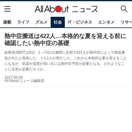
連載
ライフ
グルメ
社会
IT・ビジネス
エンタメ
リサ
熱中症搬送は422人…本格的な夏を迎える前に
確認したい熱中症の基礎
総務省消防庁は9日、1～7日の1週間に全国で422人が熱中症によって救急搬
送されたと発表した。うち1人が死亡した。これから本格的な夏を迎えること
になるが、気温や湿度が高い日には熱中症予防が必要となる。どのようなこ
とに注意が必要だろうか。
2017.05.09
All About ニュース編集部