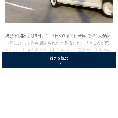
総務省消防庁は9日、1～7日の1週間に全国で422人が熱
中症によって救急搬送されたと
発表した
。うち1人が死
亡した。都道府県別では東京が29人と最多で、大阪の22
人、神奈川の21人となっている。なお、昨年同時期の搬
続きを読む
送者数は413人だった。
これから本格的な夏を迎えることになるが、気温や湿度
が高い日には熱中症予防が必要となる。どのようなこと
に注意が必要だろうか。医学博士の清益功浩氏がAll
Aboutで以下のように解説している。