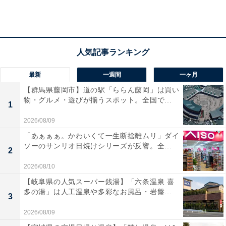
名前がない」といったコメントも見当たる。状況改善に
どれだけ影響があるか、今後の動きについても見守る必
要があるかもしれない。
とはいえ、違反事案を少なくするために各社が取り組み
最新
一週間
一ヶ月
を強化していかなければいけない。これに関連し、今年
【群馬県藤岡市】道の駅「ららん藤岡」は買い
1月、「
物・グルメ・遊びが揃うスポット。全国で...
1
労働時間の適正な把握のために使用者が講ずべき措置に
2026/08/09
関するガイドライン
「あぁぁぁ。かわいくて一生断捨離ムリ」ダイ
」が公表されている。長時間労働対策として、経営者、
ソーのサンリオ日焼けシリーズが反響。全...
2
企業の人事総務担当者にとってきわめて重要なものであ
2026/08/10
り、きちんと把握しておく必要がある。
【岐阜県の人気スーパー銭湯】「六条温泉 喜
多の湯」は人工温泉や多彩なお風呂・岩盤...
3
また、労働者としても自分の身を守るために確認してお
2026/08/09
くことも大切だ。ガイドラインの内容ついては人事労務