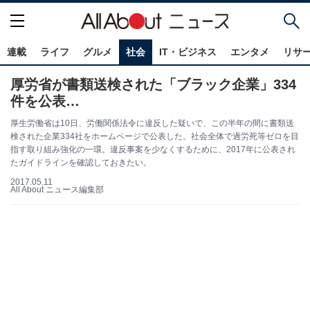
連載
ライフ
グルメ
社会
IT・ビジネス
エンタメ
リサ
厚労省が書類送検された「ブラック企業」334
件を公表…
厚生労働省は10日、労働関係法令に違反した疑いで、この半年の間に書類送
検された企業334社をホームページで公表した。社会全体で過労死等ゼロを目
指す取り組み強化の一環。違反事案を少なくするために、2017年に公表され
たガイドラインを確認しておきたい。
2017.05.11
All About ニュース編集部