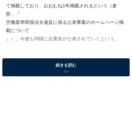
て掲載しており、おおむね1年掲載されるという（参
照：『
労働基準関係法令違反に係る公表事案のホームページ掲
載について
』）。今後も同様に企業名が公表されていくという。
掲載された中には、過労自殺の問題があった
電通
や
続きを読む
三菱電機・情報技術総合研究所
、
パナソニックの関連工場
の名前もある。工事現場などで
安全対策をしていなかったといった労働安全衛生法違反
の事案が多く、これによって死傷事故が発生している企
業もあった。また、最低賃金を満たしていないという企
業もみられた。