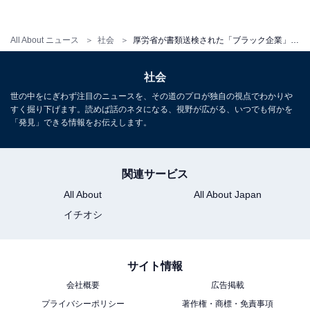
All About ニュース
社会
厚労省が書類送検された「ブラック企業」334件を公表…
社会
世の中をにぎわず注目のニュースを、その道のプロが独自の視点でわかりや
すく掘り下げます。読めば話のネタになる、視野が広がる、いつでも何かを
「発見」できる情報をお伝えします。
関連サービス
All About
All About Japan
イチオシ
サイト情報
会社概要
広告掲載
プライバシーポリシー
著作権・商標・免責事項