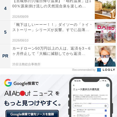
【宮城県の穴場日帰り温泉】「晴れ温泉」は1
コンサルタントの小岩和男氏がAll Aboutの『
00％源泉掛け流しの天然混合泉を楽しめ...
4
ご存じですか？労働時間把握のガイドライン
』で解説し
2026/08/09
ているのでこちらを確認しておきたい。
「靴下ほしいーーー！！」ダイソーの「トイ・
ストーリー」シリーズが反響。すでに品薄...
5
2026/08/10
カードローン50万円以上の人は、返済を3～6
ヶ月停止して『大幅に減額してから返済...
PR
渋谷法務総合事務所
Recommended by