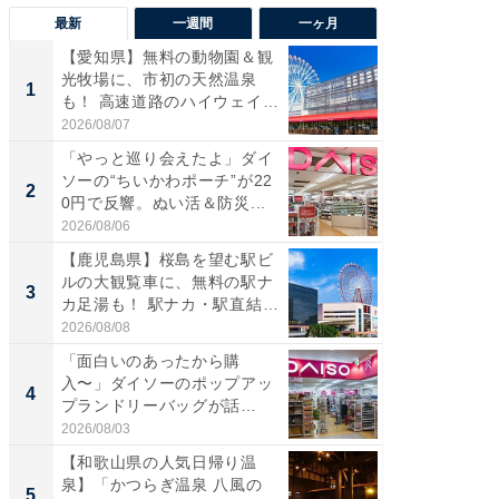
最新
一週間
一ヶ月
【愛知県】無料の動物園＆観
【兵庫
光牧場に、市初の天然温泉
ーメン
1
1
も！ 高速道路のハイウェイオ
再現した
ア...
道...
2026/08/07
2026/08/0
「やっと巡り会えたよ」ダイ
【三重
ソーの“ちいかわポーチ”が22
の直営
2
2
0円で反響。ぬい活＆防災...
ダ大判焼
伊...
2026/08/06
2026/08/0
【鹿児島県】桜島を望む駅ビ
【千葉県
ルの大観覧車に、無料の駅ナ
級マー
3
3
カ足湯も！ 駅ナカ・駅直結
ノベし
ス...
ー...
2026/08/08
2026/08/0
「面白いのあったから購
「100
入〜」ダイソーのポップアッ
スタン
4
4
プランドリーバッグが話
ュックが
題。“さま...
2026/08/03
2026/08/0
【和歌山県の人気日帰り温
立山連
泉】「かつらぎ温泉 八風の
風呂に、
5
5