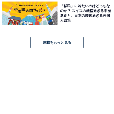
「移民」に冷たいのはどっちな
海外の旅行会社の場合、予約した時点で100％かかるの
のか？ スイスの厳格過ぎる学歴
が主流です。しかし、日本の標準旅行業約款の場合、出
選別と、日本の曖昧過ぎる外国
発直前に取り消しても50％。3日前の取消なら20％で済
人政策
んでしまいます。これはかなり低い額です。旅行会社か
らも様々なキャンセル料の支払いがあるので、決して取
消料を収受したからといって旅行会社の儲けにはならな
連載をもっと見る
いのです。むしろ、ケースによっては、売り値が買い値
より安いという「逆ザヤ」になるおそれも少なくありま
せん。