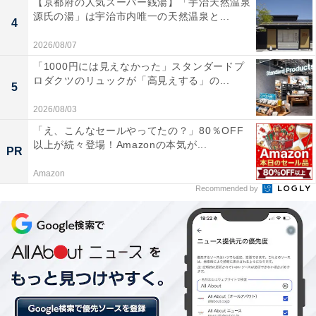
【京都府の人気スーパー銭湯】「宇治天然温泉
府観光局
源氏の湯」は宇治市内唯一の天然温泉と...
4
2026/08/07
「1000円には見えなかった」スタンダードプ
ロダクツのリュックが「高見えする」の...
5
2026/08/03
「え、こんなセールやってたの？」80％OFF
以上が続々登場！Amazonの本気が...
PR
Amazon
Recommended by
買い取りによるリスクが高い「ホテル付きツア
ー」