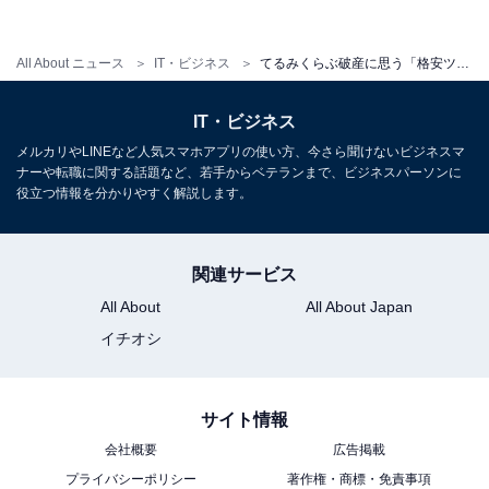
All About ニュース
IT・ビジネス
てるみくらぶ破産に思う「格安ツアー会社のビジネスモデルの終焉」
IT・ビジネス
てるみくらぶの取消料（現在このページは閲覧できません）
メルカリやLINEなど人気スマホアプリの使い方、今さら聞けないビジネスマ
ナーや転職に関する話題など、若手からベテランまで、ビジネスパーソンに
役立つ情報を分かりやすく解説します。
「直接予約」の登場で、旅行会社は要らない時代
関連サービス
に
All About
All About Japan
イチオシ
そうこうしているうちに、航空券もホテルもインターネ
ットで直接予約のほうが便利になってきています。格安
で買おうとすると、こちらはすでに予約時決済が当たり
サイト情報
前。利用者も自己責任でそれを受け容れていますから、
会社概要
広告掲載
もう旅行会社は要らない時代になってきたのかもしれま
プライバシーポリシー
著作権・商標・免責事項