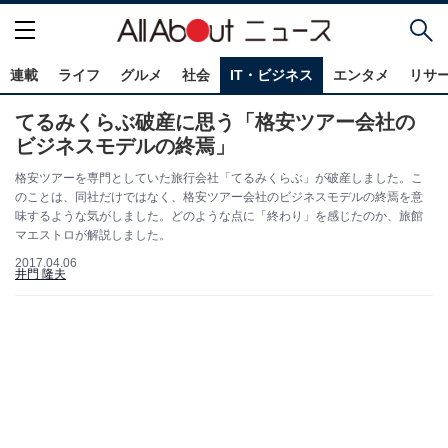
連載
ライフ
グルメ
社会
IT・ビジネス
エンタメ
リサ
てるみくらぶ破産に思う「格安ツアー会社の
ビジネスモデルの終焉」
格安ツアーを専門としていた旅行会社「てるみくらぶ」が破産しました。こ
のことは、同社だけではなく、格安ツアー会社のビジネスモデルの終焉を意
味するような気がしました。どのような点に「終わり」を感じたのか、旅館
マエストロが解説しました。
2017.04.06
井門 隆夫