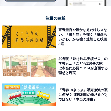
航空券だけであれば、代金の支払いは旅行実施後とな
注目の連載
り、チャーターの場合を除き旅行会社にリスクは発生し
ません。しかし、人気リゾート地のホテル等は、ある程
東野圭吾や湊かなえだけじゃな
度ギャランティ（買い取り保証）をして仕入れる場合が
い、「業と罪」を描く『映画ち
いかわ』から強く連想した映画
多く、旅行会社はホテルに先に代金を支払います。その
8選
ため、航空座席を仕入れられなかったりして、計画して
いた数が売れないとホテルに支払ってしまった分だけ旅
20年間「駆け込み実績ゼロ」の
行会社が損をして赤字になってしまうことも往々にして
学校も…「こども110番の家」
あるのです。
は本当に必要？ PTAが直面する
理想と現実
取消は旅行会社にもリスク…「逆ザヤ」の場合も
「青春18きっぷ」販売激減の裏
に何が？ 連続利用の厳格化だけ
ではない「本当の理由」
また、利用者の取消も旅行会社にとっては痛いケースと
なる場合も少なくありません。格安ツアーの取消料は、