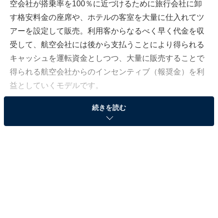
空会社が搭乗率を100％に近づけるために旅行会社に卸
す格安料金の座席や、ホテルの客室を大量に仕入れてツ
アーを設定して販売。利用客からなるべく早く代金を収
受して、航空会社には後から支払うことにより得られる
キャッシュを運転資金としつつ、大量に販売することで
得られる航空会社からのインセンティブ（報奨金）を利
益としていくモデルです。
続きを読む
このモデルは、インターネットが普及する以前、航空会
社やホテルが直接販売できない時代に生まれたもので、
その頃は販売してくれる旅行会社の立場のほうが強かっ
たのです。しかし、インターネットの普及でこのパワー
バランスが変わってしまいました。これも従来のビジネ
スモデルが崩れていく背景にあります。