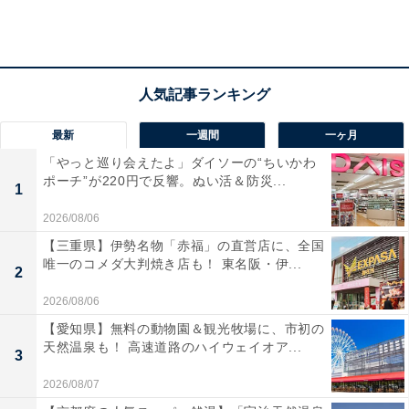
で座席を卸す必要がなくなります。各航空会社の機材が
小型化しているという事情もありますが、2012年から日
本に来る外国人旅行者が急増したことで、てるみくらぶ
も座席の仕入には苦労していたと思います。また大量販
売できなくなることで、航空会社からのインセンティブ
最新
一週間
一ヶ月
（報奨費）も減っていたと思います。
「やっと巡り会えたよ」ダイソーの“ちいかわ
ポーチ”が220円で反響。ぬい活＆防災...
1
2026/08/06
【三重県】伊勢名物「赤福」の直営店に、全国
唯一のコメダ大判焼き店も！ 東名阪・伊...
2
2026/08/06
【愛知県】無料の動物園＆観光牧場に、市初の
天然温泉も！ 高速道路のハイウェイオア...
3
2026/08/07
図．訪日外国人数と出国日本人数の推移（単位：人） データ出所：日本政