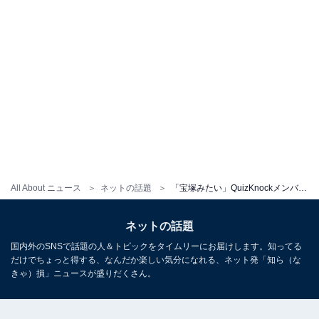
All About ニュース
ネットの話題
「宝塚みたい」QuizKnockメンバーの夫婦ショットに「夫婦どちらもイケメンってどういうこと」の声
ネットの話題
国内外のSNSで話題の人＆トピックをタイムリーにお届けします。知ってる
だけでちょっと得する、なんだか楽しい気分になれる、ネット発「知ら（な
きゃ）損」ニュースが盛りだくさん。