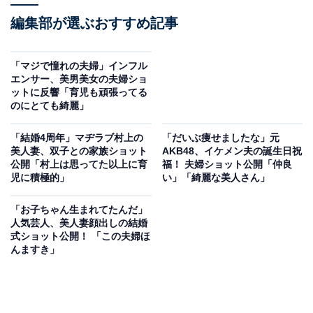
編集部が選ぶおすすめ記事
「マジで憧れの夫婦」インフル
エンサー、美男美女の夫婦ショ
ットに反響「育児も頑張ってる
のにとても綺麗」
「結婚4周年」マヂラブ村上の
「だいぶ痩せましたな」元
美人妻、双子との家族ショット
AKB48、イケメン夫の誕生日祝
公開「村上は思ってた以上に育
福！ 夫婦ショット公開「仲良
児に積極的」
い」「綺麗な美人さん」
「お子ちゃん生まれてたんだ」
人気芸人、美人妻顔出しの結婚
式ショット公開！ 「この夫婦ほ
んますき」