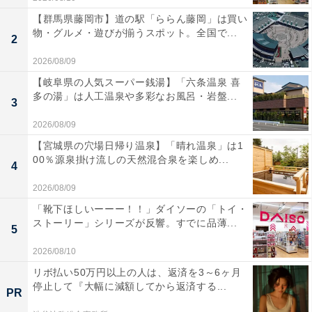
【群馬県藤岡市】道の駅「ららん藤岡」は買い
物・グルメ・遊びが揃うスポット。全国で...
2
2026/08/09
【岐阜県の人気スーパー銭湯】「六条温泉 喜
多の湯」は人工温泉や多彩なお風呂・岩盤...
3
2026/08/09
【宮城県の穴場日帰り温泉】「晴れ温泉」は1
00％源泉掛け流しの天然混合泉を楽しめ...
4
2026/08/09
「靴下ほしいーーー！！」ダイソーの「トイ・
ストーリー」シリーズが反響。すでに品薄...
5
2026/08/10
リボ払い50万円以上の人は、返済を3～6ヶ月
停止して『大幅に減額してから返済する...
PR