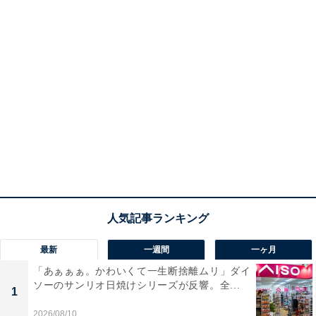
最新
一週間
一ヶ月
「あぁぁぁ。かわいくて一生断捨離ムリ」ダイ
ソーのサンリオ日焼けシリーズが反響。全...
1
2026/08/10