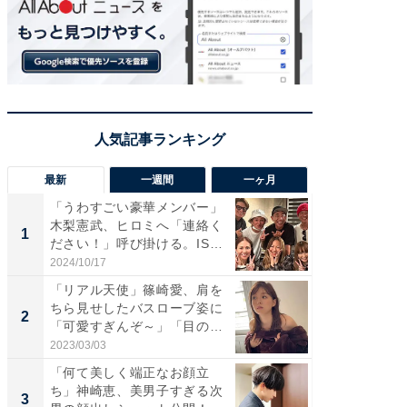
最新
一週間
一ヶ月
「うわすごい豪華メンバー」
「さす
木梨憲武、ヒロミへ「連絡く
は」高
1
1
ださい！」呼び掛ける。IS
災地を
S...
「カ...
2024/10/17
2026/08/0
「リアル天使」篠崎愛、肩を
「女の
ちら見せしたバスローブ姿に
介、バ
2
2
「可愛すぎんぞ～」「目の表
らのプレ
情...
愛...
2023/03/03
2026/08/0
「何て美しく端正なお顔立
「脚が
ち」神崎恵、美男子すぎる次
横川尚
3
3