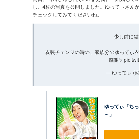
し、4枚の写真を公開しました。ゆってぃさん
チェックしてみてくださいね。
少し前に結
衣装チェンジの時の、家族分のゆってぃ衣装を
感謝✨
pic.tw
— ゆってぃ (@
ゆってぃ「ちっ
～」