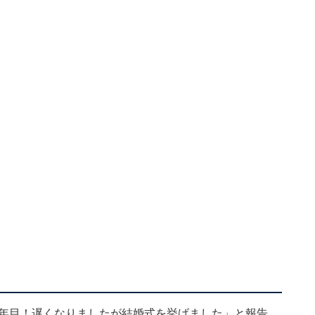
」
5年目！遅くなりましたが結婚式を挙げました」と報告