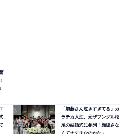
驚
！
1
エ
「加藤さん泣きすぎてる」カ
式
ラテカ入江、元ザブングル松
て
尾の結婚式に参列「顔隠さな
くて大丈夫なのかな」