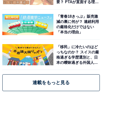
要？ PTAが直面する理想
と現実
「青春18きっぷ」販売激
減の裏に何が？ 連続利用
の厳格化だけではない
「本当の理由」
「移民」に冷たいのはど
っちなのか？ スイスの厳
格過ぎる学歴選別と、日
本の曖昧過ぎる外国人政
策
連載をもっと見る