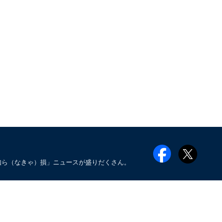
知ら（なきゃ）損」ニュースが盛りだくさん。