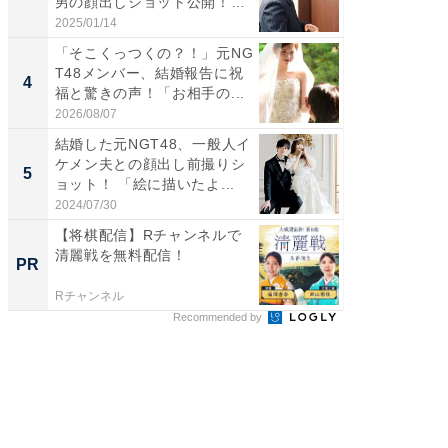
男の顔出しショット公開！
ムキな姿
「め...
刃...
2025/01/14
2026/08/0
「そこくっつくの？！」元NG
「え、
T48メンバー、結婚報告に祝
芸人、2
4
4
福と驚きの声！「お相手の...
エットに
2026/08/07
2026/08/0
結婚した元NGT48、一般人イ
「脳がバ
ケメン夫との顔出し前撮りシ
装姿が話
5
5
ョット！ 「絵に描いたよ...
のお父さ
2024/07/30
2026/08/0
【将棋配信】Rチャンネルで
【無料】
清麗戦を無料配信！
中！視
PR
PR
る
Rチャンネル
Rチャンネ
Recommended by