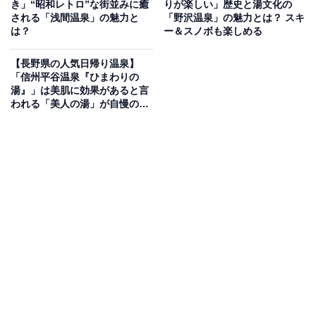
き」“昭和レトロ”な街並みに癒
りが楽しい」歴史と湯文化の
信州新町」は、長野県で最初に登録された道の駅として
される「浅間温泉」の魅力と
「野沢温泉」の魅力とは？ スキ
も知られる老舗施設です。純日本風の建物が目印で、周
は？
ー＆スノボも楽しめる
囲を山々に囲まれた自然豊かな立地にあります。
【長野県の人気日帰り温泉】
「信州平谷温泉『ひまわりの
名物は「ひきたて・うちたて・ゆでたて」の3つの“た
湯』」は美肌に効果があると言
われる「美人の湯」が自慢の施
て”にこだわった本格手打ちそば。石臼挽きの香り高いそ
設
ばはリーズナブルな価格ながら本格的な味わいで、地元
客からも支持されています。また、昭和初期から続く綿
羊飼育の歴史を持つ土地柄から、お土産用のジンギスカ
ンも人気商品のひとつ。最近では地元産の鹿肉を使った
ジビエジンギスカンも登場し、話題を集めています。
そのほか、西山大豆を使った豆腐や油揚げ、梅加工品、
地酒など、信州の食文化を感じられる特産品も豊富に揃
います。柿の名産地としても知られ、秋には吊るし柿用
の渋柿も並びます。