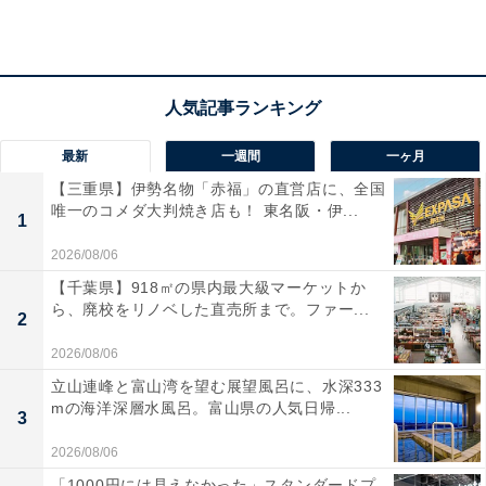
「信州新町」の口コミは？
手打ちそばが評判の食堂で、コシがあり喉ごしのよ
いそばを味わえた。
最新
一週間
一ヶ月
【三重県】伊勢名物「赤福」の直営店に、全国
唯一のコメダ大判焼き店も！ 東名阪・伊...
1
新鮮な野菜や果物、加工品が豊富に揃っており、買
い物を楽しみながらゆっくり過ごせる。
2026/08/06
【千葉県】918㎡の県内最大級マーケットか
ら、廃校をリノベした直売所まで。ファー...
2
「信州新町」のアクセス・営業時間
2026/08/06
立山連峰と富山湾を望む展望風呂に、水深333
所在地：長野県長野市信州新町水内4619
mの海洋深層水風呂。富山県の人気日帰...
3
アクセス：上信越自動車道 長野ICから国道19号経由で約
30分
2026/08/06
営業時間：8:30～17:45（食堂「そば信」L.O.16:00、
「1000円には見えなかった」スタンダードプ