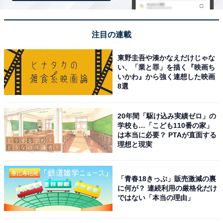
道の駅「長野市大岡特産センター」は犀川のほと
注目の連載
りで味わう素朴な手打ちそばが魅力の施設も！｜
長野市
東野圭吾や湊かなえだけじゃな
い、「業と罪」を描く『映画ち
いかわ』から強く連想した映画
長野自動車道 安曇野ICから国道19号を北へ進んだ、旧大
8選
岡村エリアにある「道の駅 長野市大岡特産センター」。
1993年の第1回道の駅登録時に選ばれた歴史ある施設
20年間「駆け込み実績ゼロ」の
で、白壁に黒木のアクセントが映える三角屋根の建物が
学校も…「こども110番の家」
は本当に必要？ PTAが直面する
目印です。
理想と現実
館内は太い木の梁や柱が印象的な民芸調のつくりで、昔
「青春18きっぷ」販売激減の裏
ながらのドライブインを思わせる素朴な雰囲気が漂いま
に何が？ 連続利用の厳格化だけ
す。地元産そば粉を使った手打ちそばは、地粉ならでは
ではない「本当の理由」
の風味が魅力。ざるそばや天ざるそばのほか、犀川の恵
みを味わえる岩魚料理も人気です。