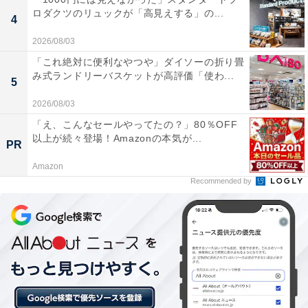
ロダクツのリュックが「高見えする」の...
「元祖信州おやき」L.O.16:30）
4
定休日：1月1日、1月2日
2026/08/03
駐車場：普通車84台（うち身障者用2台）、大型車6台
「これ絶対に便利なやつや」ダイソーの折り畳
主な施設：農産物直売所、特産品販売コーナー、手打ち
み式ランドリーバスケットが高評価「使わ...
5
そば「そば信」、「元祖信州おやき」
2026/08/03
「え、こんなセールやってたの？」80％OFF
以上が続々登場！Amazonの本気が...
PR
Amazon
Recommended by