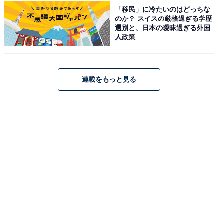
「移民」に冷たいのはどっちな
のか？ スイスの厳格過ぎる学歴
直売所では、大岡地区で収穫された旬の野菜や山菜、果
選別と、日本の曖昧過ぎる外国
人政策
物、手づくり味噌や漬物、はちみつなどの加工品を販
売。施設のすぐ裏手には犀川が流れ、川辺で一息つける
点も魅力のひとつです。入口に立つ大きな藁の「芦ノ尻
連載をもっと見る
道祖神」も見どころとなっています。
「長野市大岡特産センター」の口コミは？
地粉を使った手打ちそばが評判で、リーズナブルな
価格でしっかりとした味わいを楽しめた。
入口に立つ大きな藁の道祖神が印象的で、昔ながら
の素朴な雰囲気を持つ道の駅として親しまれてい