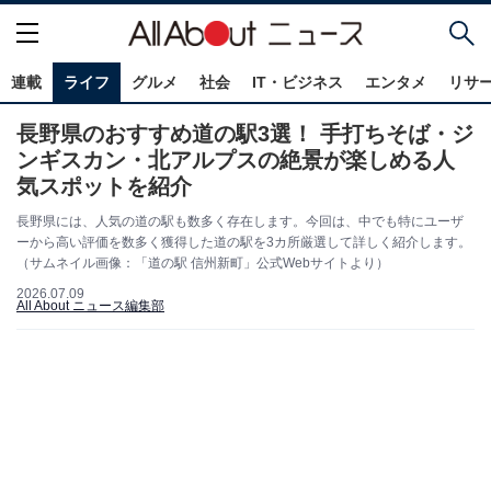
連載
ライフ
グルメ
社会
IT・ビジネス
エンタメ
リサ
長野県のおすすめ道の駅3選！ 手打ちそば・ジ
ンギスカン・北アルプスの絶景が楽しめる人
気スポットを紹介
長野県には、人気の道の駅も数多く存在します。今回は、中でも特にユーザ
ーから高い評価を数多く獲得した道の駅を3カ所厳選して詳しく紹介します。
（サムネイル画像：「道の駅 信州新町」公式Webサイトより）
2026.07.09
All About ニュース編集部