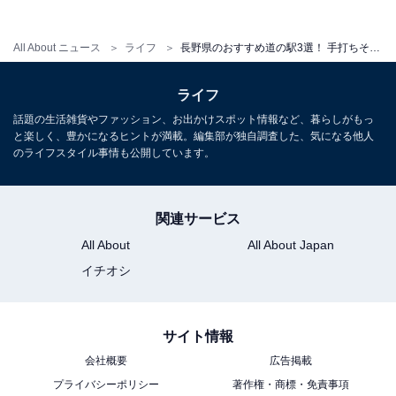
る。
All About ニュース
ライフ
長野県のおすすめ道の駅3選！ 手打ちそば・ジンギスカン・北アルプスの絶景が楽しめる人気スポットを紹介
「長野市大岡特産センター」のアクセス・営業時間
ライフ
所在地：長野県長野市大岡甲5275-1
話題の生活雑貨やファッション、お出かけスポット情報など、暮らしがもっ
アクセス：長野自動車道 安曇野ICから国道19号を長野方
と楽しく、豊かになるヒントが満載。編集部が独自調査した、気になる他人
のライフスタイル事情も公開しています。
面へ約40分
営業時間：売店 9:00～18:30（10月～3月は9:00～
17:30）、食堂 9:30～16:30 L.O.（10月～3月は9:30～
関連サービス
16:00 L.O.）
All About
All About Japan
定休日：12月31日～1月1日（臨時休館日あり）
イチオシ
駐車場：普通車69台（うち身障者用2台）、大型車10台
主な施設：農産物直売所、手打ちそば処、お土産コーナ
ー
サイト情報
会社概要
広告掲載
プライバシーポリシー
著作権・商標・免責事項