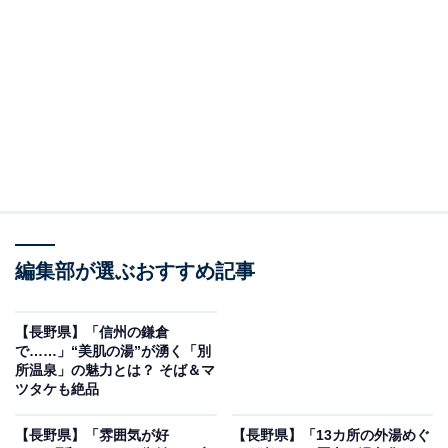
※2026年6月時点で、Googleクチコミの平均評価が3.5超
えの道の駅を紹介しています
＞アクセスや営業時間をチェックする
この記事の執筆者：
All About ニュース編集
部
「All About ニュース」は、ネットの話題から世の中の動きまで、暮
らしの中にあふれる「なぜ？」「どうして？」を分かりやすく伝え
編集部が選ぶおすすめ記事
るAll About発のニュースメディアです。お金や仕事、恋愛、ITに関
...続きを読む
する疑問に対して専門家が分かりやすく回答するほか、エンタメ情
報やSNSで話題のトピックスを紹介しています。
【長野県】「信州の鎌倉
道の駅「信州新町」は本格手打ちそばとジンギス
で……」“美肌の湯”が湧く「別
所温泉」の魅力とは？ そば＆マ
カンが自慢の人気スポット｜長野市
ツタケも絶品
長野市信州新町水内、国道19号沿いに位置する「道の駅
【長野県】「雰囲気が好
【長野県】「13カ所の外湯めぐ