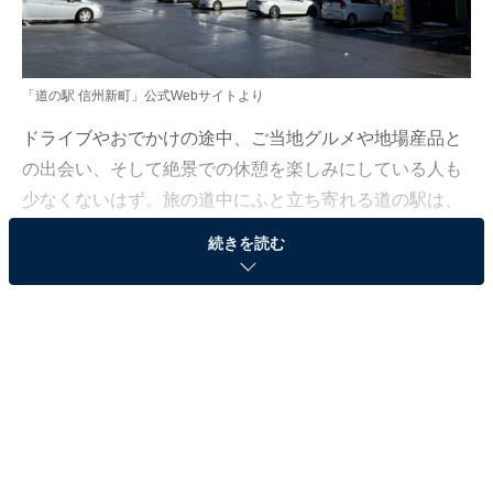
「道の駅 信州新町」公式Webサイトより
ドライブやおでかけの途中、ご当地グルメや地場産品と
の出会い、そして絶景での休憩を楽しみにしている人も
少なくないはず。旅の道中にふと立ち寄れる道の駅は、
その土地の魅力をぎゅっと味わえる特別な場所ですよ
続きを読む
ね。とはいえ近年は個性豊かな道の駅も数多く、どこに
行けばよいか迷ってしまう……そんな思いを抱えている
人もいるのではないでしょうか。
そんな人に向けて、All About ニュース編集部が厳選し
た、人気かつ評価の高い長野県の道の駅を3カ所紹介し
ます。