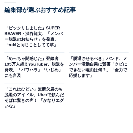
編集部が選ぶおすすめ記事
「ビックリしました」SUPER
BEAVER・渋谷龍太、「メンバ
ー脱退のお知らせ」を発表。
「tukiと同じことしてて草」
「めっちゃ闇感じた」登録者
「脱退させるべき」バンド、メ
195万人超えYouTuber、脱退を
ンバー活動自粛に賛否「クビに
発表。「パワハラ」「いじめ」
できない理由は何？」「全力で
にも言及
応援します」
「これはひどい」無断欠席のち
脱退のアイドル、Uberで頼んだ
そばに驚きの声！ 「かなりエグ
いな」