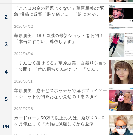
「これはお金の問題じゃない」華原朋美の“緊
急”投稿に反響「胸が痛い…」「逆におか...
2
2026/04/12
華原朋美、18キロ減の最新ショットを公開！
「本当にすごい。尊敬します」
3
2022/04/04
「すんごく痩せてる」華原朋美、自撮りショッ
ト公開！ 「昔の朋ちゃんみたい」「なん...
4
2026/05/11
華原朋美、息子とスポッチャで遊ぶプライベー
トショット公開＆おなか見せの圧巻スタイ...
5
2025/07/28
カードローン50万円以上の人は、返済を3～6
ヶ月停止して『大幅に減額してから返済...
PR