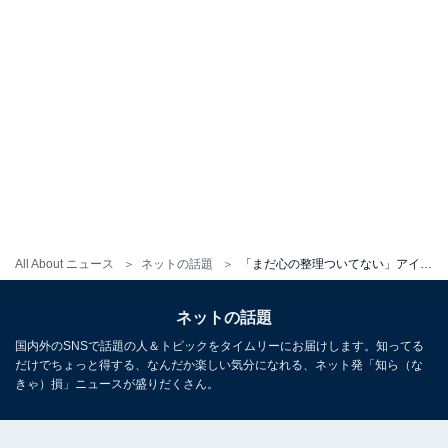
All About ニュース
ネットの話題
「まだ心の整理ついてない」アイドル、グループ脱退を発表。「何でやマジかよ」「嫌だよ絶対辞めないで」
ネットの話題
国内外のSNSで話題の人＆トピックをタイムリーにお届けします。知ってる
だけでちょっと得する、なんだか楽しい気分になれる、ネット発「知ら（な
きゃ）損」ニュースが盛りだくさん。