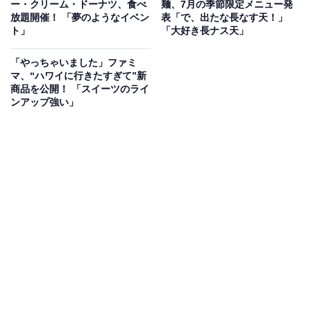
ー・クリーム・ドーナツ、食べ
麺、7月の季節限定メニュー発
放題開催！ 「夢のようなイベン
表「で、出たな長なす天！」
ト」
「大好き長ナス天」
「やっちゃいました」ファミ
マ、“ハワイに行きたすぎて”新
商品を公開！ 「スイーツのライ
ンアップ強い」
コラボ商品のラインアップ
同アカウントは続けて、グッズの詳しい内容も伝えてい
ます。期間限定商品として、うどん1玉と彩り豊かなお
かずを詰め込んだ「まるっとワクワクうどんBOX」を
690円で7月14日から販売し、購入者にはオリジナルの立
体ランチョンマットとピックが付くとのことです。