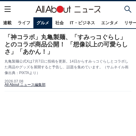
連載
ライフ
グルメ
社会
IT・ビジネス
エンタメ
リサ
「神コラボ」丸亀製麺、「すみっコぐらし」
とのコラボ商品公開！ 「想像以上の可愛らし
さ」「あかん！」
丸亀製麺公式Xは7月7日に投稿を更新。14日からすみっコぐらしとコラボし
た商品やグッズを展開すると予告し、話題を集めています。（サムネイル画
像出典：PIXTAより）
2026.07.08
All About ニュース編集部