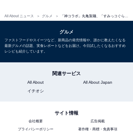
All About ニュース
グルメ
「神コラボ」丸亀製麺、「すみっコぐらし」とのコラボ商品公開！ 「想像以上の可愛らしさ」「あかん！」
グルメ
ファストフードやスイーツなど、新商品の発売情報や、誰かに教えたくなる
最新グルメの話題、実食レポートなどをお届け。今日試したくなるおすすめ
こちらもおすすめ
レシピも紹介しています。
丸亀製麺、「すみっコぐらし」とのコラボ発
表！ 「散財してもいいや、可愛いし」「しっぽ
ずお皿乗ってるやん」
関連サービス
All About
All About Japan
イチオシ
サイト情報
会社概要
広告掲載
1
2
プライバシーポリシー
著作権・商標・免責事項