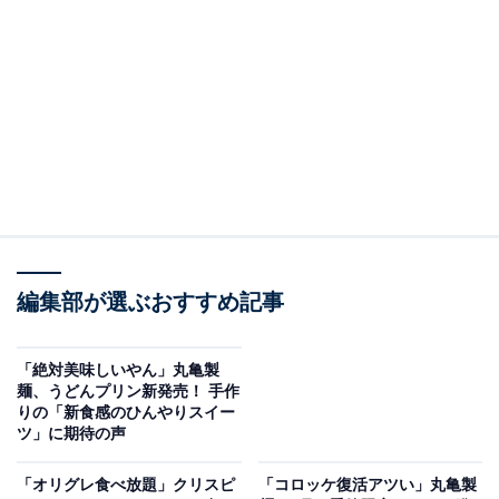
すみっコぐらしとのコラボを予告
同アカウントは「丸亀製麺すみっコぐらしコラボは 夏
のおもいでになるようなコラボ商品やオリジナルグッズ
をご用意しています オリジナルグッズは、コラボ第1
弾と第2弾でデザインが変わるものも」とつづり、コラ
ボ告知のビジュアル画像を1枚載せています。
丸亀製麺の店内にて、すみっコぐらしのキャラクターが
編集部が選ぶおすすめ記事
うどんを楽しむイラストです。第1弾は7月14日～8月3日
まで、第2弾は8月4～31日まで展開されるとのこと。
「絶対美味しいやん」丸亀製
麺、うどんプリン新発売！ 手作
りの「新食感のひんやりスイー
ツ」に期待の声
「オリグレ食べ放題」クリスピ
「コロッケ復活アツい」丸亀製