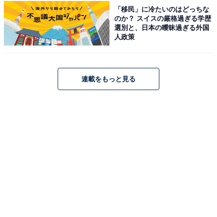
「移民」に冷たいのはどっちな
のか？ スイスの厳格過ぎる学歴
選別と、日本の曖昧過ぎる外国
「感動体験」で外食を変える 丸亀製麺を成功させたトリ
人政策
ドールの挑戦
Amazonで見る
連載をもっと見る
次ページ
コラボ商品ラインアップを見る！