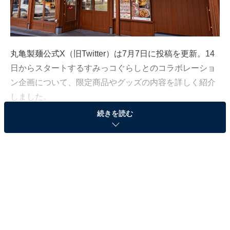
丸亀製麺公式X（旧Twitter）は7月7日に投稿を更新。14
日からスタートするすみっコぐらしとのコラボレーショ
ン企画について、限定商品やグッズの内容を詳しく紹介
しました。
続きを読む
この記事の執筆者：
All About ニュース編集
部
「All About ニュース」は、ネットの話題から世の中の動きまで、暮
らしの中にあふれる「なぜ？」「どうして？」を分かりやすく伝え
るAll About発のニュースメディアです。お金や仕事、恋愛、ITに関
...続きを読む
する疑問に対して専門家が分かりやすく回答するほか、エンタメ情
報やSNSで話題のトピックスを紹介しています。
※本記事で紹介している商品の購入やサービスの利用により、売上の一部が
オールアバウトに還元されることがあります。