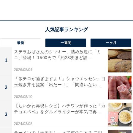
また、うどん1杯につき1枚もらえる「すみっコぐらしう
どん札」は期間限定の描き下ろしデザインで、全10種と
シークレット2種が用意されています。うどんと「丸亀
うどーなつ」を購入すると、第1弾でオリジナルの飾れ
るコースター、第2弾でオリジナルの袋止めクリップも
もらえるとのことです。
最新
一週間
一ヶ月
ステラおばさんのクッキー、詰め放題に「ミ
ニ」登場！ 1500円で「約23枚ほど詰...
1
2026/08/04
「飯テロが過ぎますよ！」シャウエッセン、目
玉焼き丼を提案「出たー！」「間違いない...
2
2026/08/10
【ちいかわ再現レシピ】ハチワレが作った「カ
チョエペペ」をグルメライターが本気で再...
3
2024/03/08
ラーメンの「天地返し」って何のこと？ 二郎