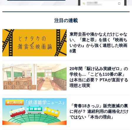
グッズをご用意しています🙌​
オリジナルグッズは、コラボ第1弾と第2弾でデザイ
ンが変わるものも♪​
注目の連載
東野圭吾や湊かなえだけじゃな
コラボは7月14日から！​
い、「業と罪」を描く『映画ち
詳細はスレッドをご確認ください👇​
#丸亀製麺
いかわ』から強く連想した映画
8選
pic.twitter.com/7Q931tD5fG
— 丸亀製麺【公式】 (@UdonMarugame)
20年間「駆け込み実績ゼロ」の
July 7, 2026
学校も…「こども110番の家」
は本当に必要？ PTAが直面する
理想と現実
「青春18きっぷ」販売激減の裏
に何が？ 連続利用の厳格化だけ
ではない「本当の理由」