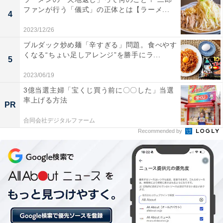
ファンが行う「儀式」の正体とは【ラーメ...
4
注意書きも
2023/12/26
ブルダック炒め麺「辛すぎる」問題。食べやす
くなる“ちょい足しアレンジ”を勝手にラ...
なお「一部店舗ではコラボキャンペーンを実施しており
5
ません」「オリジナルグッズはなくなり次第、配布を終
2023/06/19
了いたします」といった注意書きも添えられています。
3億当選主婦「宝くじ買う前に〇〇した」当選
率上げる方法
PR
コメントでは「すみっコぐらしとコラボしてくれて感
合同会社デジタルファーム
謝」「あかん！この夏はうどん太り確定」「混んじゃう
Recommended by
のかな、、」「夏の思い出にぴったりですね」「めっち
ゃ楽しみ〜」「想像以上の可愛らしさ」「神コラボ」と
いった声が寄せられました。
#丸亀製麺すみっコぐらしコラボ
は​
夏のおもいでになるようなコラボ商品やオリジナル