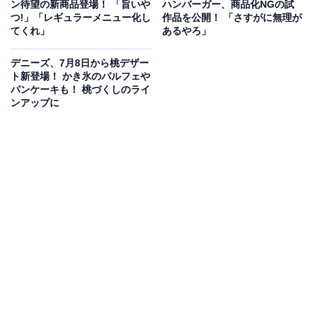
ン待望の新商品登場！ 「旨いや
ハンバーガー、商品化NGの試
つ!」「レギュラーメニュー化し
作品を公開！ 「さすがに無理が
てくれ」
あるやろ」
デニーズ、7月8日から桃デザー
ト新登場！ かき氷のパルフェや
パンケーキも！ 桃づくしのライ
ンアップに
原材料や販売条件についての注釈
同アカウントは続けて、「原材料にうどんを30%以上使
用」「一部店舗では販売しておりません」「本商品はお
持ち帰りできません」「手づくりのため1日の製造数に
限りがあり、一時的な欠品や売り切れの場合がありま
す」などと補足しました。
コメントでは「丸亀製麺はしばしばうどんでプリンを作
る そうしなければ本当のうどんの美味しさを伝えられ