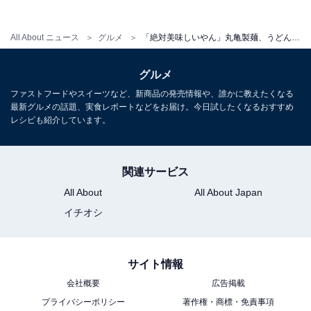
All About ニュース
グルメ
「絶対美味しいやん」丸亀製麺、うどんプリン新発売！ 手作りの「新食感のひんやりスイーツ」に期待の声
グルメ
ファストフードやスイーツなど、新商品の発売情報や、誰かに教えたくなる
最新グルメの話題、実食レポートなどをお届け。今日試したくなるおすすめ
レシピも紹介しています。
関連サービス
All About
All About Japan
イチオシ
サイト情報
会社概要
広告掲載
プライバシーポリシー
著作権・商標・免責事項