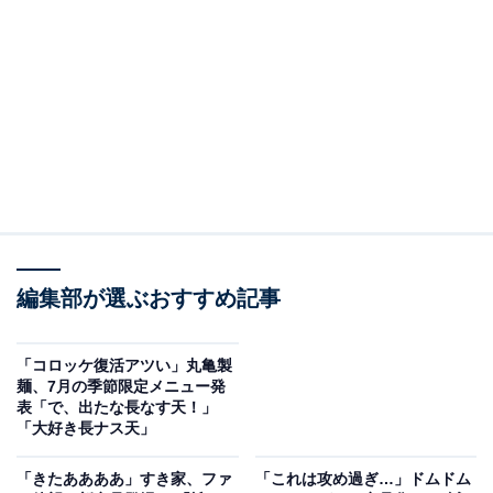
た きょう7月7日(火)販売開始 もちもちのうどんから
お店で丁寧に手づくり 2層仕込みで『ぷるもち』新食
感のひんやりスイーツです ラインアップは全4種類！
ぜひお試しください」とつづり、画像を1枚載せていま
す。
「丸亀うどんプリンはじめます」と書かれた画像です。
マンゴー、あんきなこ、ブルーハワイ、あんみつ風の4
種類のプリンが並んでいます。とてもおいしそうなビジ
ュアルです。
編集部が選ぶおすすめ記事
「コロッケ復活アツい」丸亀製
麺、7月の季節限定メニュー発
表「で、出たな長なす天！」
「大好き長ナス天」
「きたああああ」すき家、ファ
「これは攻め過ぎ…」ドムドム