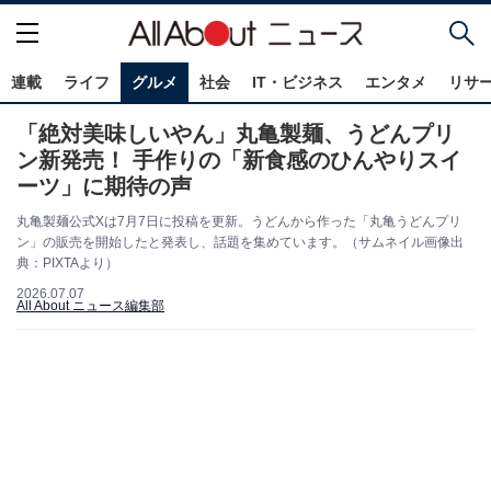
連載
ライフ
グルメ
社会
IT・ビジネス
エンタメ
リサ
「絶対美味しいやん」丸亀製麺、うどんプリ
ン新発売！ 手作りの「新食感のひんやりスイ
ーツ」に期待の声
丸亀製麺公式Xは7月7日に投稿を更新。うどんから作った「丸亀うどんプリ
ン」の販売を開始したと発表し、話題を集めています。（サムネイル画像出
典：PIXTAより）
2026.07.07
All About ニュース編集部