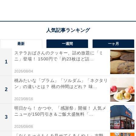
ないから」「試しに食べたい」「美味しそう」「絶対美
味しいやん」などの声が寄せられています。気になる人
は、ぜひチェックしてみてくださいね。
／
最新
一週間
一ヶ月
『
#丸亀うどんプリン
』はじめました🎉
ステラおばさんのクッキー、詰め放題に「ミ
＼
ニ」登場！ 1500円で「約23枚ほど詰...
1
2026/08/04
きょう7月7日(火)販売開始🙌
桃みたいな「プラム」「ソルダム」「ネクタリ
ン」の違いとは？ 桃の仲間はどれ？ 味...
2
もちもちのうどんから
2023/08/16
お店で丁寧に手づくり✨
明日から！ かつや、「感謝祭」開催！ 人気メ
2層仕込みで「ぷるもち」新食感のひんやりスイー
ニューが150円引き＆ご飯大盛無料「...
ツです🍮
3
2026/08/06
ラインアップは全4種類！
「なんちゅうもんを見せてくるんや！」吉野