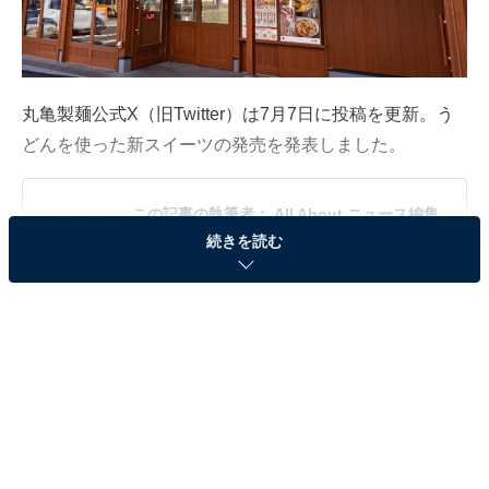
丸亀製麺公式X（旧Twitter）は7月7日に投稿を更新。う
どんを使った新スイーツの発売を発表しました。
この記事の執筆者：
All About ニュース編集
続きを読む
部
「All About ニュース」は、ネットの話題から世の中の動きまで、暮
らしの中にあふれる「なぜ？」「どうして？」を分かりやすく伝え
るAll About発のニュースメディアです。お金や仕事、恋愛、ITに関
...続きを読む
する疑問に対して専門家が分かりやすく回答するほか、エンタメ情
報やSNSで話題のトピックスを紹介しています。
もちもちうどんから作る新食感プリン
同アカウントは「『#丸亀うどんプリン』はじめまし