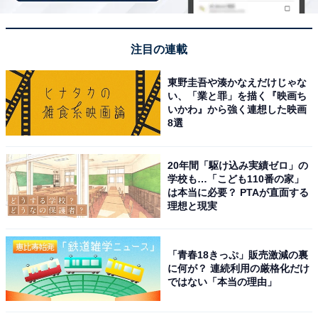
注目の連載
東野圭吾や湊かなえだけじゃな
い、「業と罪」を描く『映画ち
いかわ』から強く連想した映画
こちらもおすすめ
8選
丸亀製麺、「すみっコぐらし」とのコラボ発
表！ 「散財してもいいや、可愛いし」「しっぽ
20年間「駆け込み実績ゼロ」の
ずお皿乗ってるやん」
学校も…「こども110番の家」
は本当に必要？ PTAが直面する
理想と現実
「青春18きっぷ」販売激減の裏
に何が？ 連続利用の厳格化だけ
ではない「本当の理由」
1
2