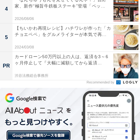
家、新作“極旨牛鉄板ステーキ”登場「ペッ...
ぜひお試しください♪
#うどんプリンってなんなんだ
4
#丸亀製麺
pic.twitter.com/Ykd9tQLK2z
2026/08/06
【ちいかわ再現レシピ】ハチワレが作った「カ
— 丸亀製麺【公式】 (@UdonMarugame)
チョエペペ」をグルメライターが本気で再...
5
July 6, 2026
2024/03/08
カードローン50万円以上の人は、返済を3～6
ヶ月停止して『大幅に減額してから返済...
丸亀製麺公式Xのほかの投稿も見
PR
次ページ
る！
渋谷法務総合事務所
Recommended by