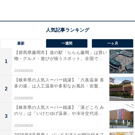
Amazonで見る
EarFunのイヤホン「Clip 2」は現在24％オフの特別価
格・税込7589円で販売中。
最新
一週間
一ヶ月
【群馬県藤岡市】道の駅「ららん藤岡」は買い
この商品のおすすめポイントは？
物・グルメ・遊びが揃うスポット。全国で...
1
耳を塞がないイヤーカフ型
で、周囲の音を聴きながら音
2026/08/09
楽を楽しめるオープンイヤーイヤホンです。最新の
【岐阜県の人気スーパー銭湯】「六条温泉 喜
Bluetooth 6.0や
高音質なLDAC対応
により、ワイヤレス
多の湯」は人工温泉や多彩なお風呂・岩盤...
2
でも臨場感溢れるハイレゾサウンドを体感できます。
2026/08/09
【岐阜県の人気スーパー銭湯】「湯どころ み
最大40時間の再生やワイヤレス充電
、便利なマルチポイ
のり」は「いけだゆげ温泉」や冷冷交代浴...
3
ント接続も搭載。耳への負担が少なく、一日中ストレス
フリーで快適な音楽ライフが手に入りますよ！
2026/08/09
2026年8月発売！ パンどろぼうが時計付きフ