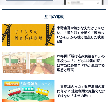
周囲の音を気にせず一日中ながら聴きを楽しみたい人
や、装着感と音質をどちらも妥協したくない人には、お
注目の連載
すすめの商品といえそうです。
東野圭吾や湊かなえだけじゃな
い、「業と罪」を描く『映画ち
いかわ』から強く連想した映画
8選
20年間「駆け込み実績ゼロ」の
学校も…「こども110番の家」
は本当に必要？ PTAが直面する
理想と現実
「青春18きっぷ」販売激減の裏
に何が？ 連続利用の厳格化だけ
ではない「本当の理由」