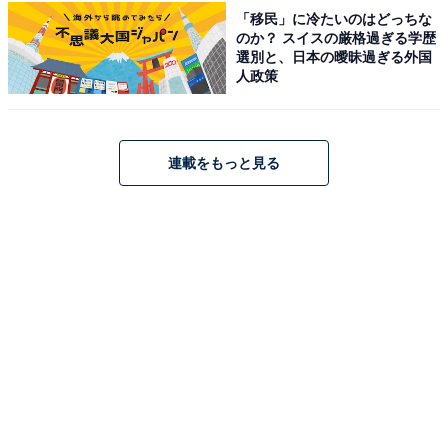
【今日チェックしたい】EarFunの人気商品5選
「移民」に冷たいのはどっちな
のか？ スイスの厳格過ぎる学歴
選別と、日本の曖昧過ぎる外国
EarFun「Clip」
人政策
連載をもっと見る
【VGP 2025 SUMMER 金賞】EarFun Clip イヤーカフ イ
ヤホン Bluetooth 6.0 / 物理ボタン/ながら聴き
Amazonで見る
EarFun「OpenJump」