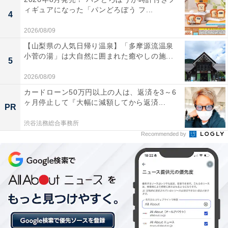
EarFun「Clip 2」の口コミは？
ィギュアになった「パンどろぼう フ...
4
EarFun「Clip 2」には以下のような口コミが寄せられて
2026/08/09
います。
【山梨県の人気日帰り温泉】「多摩源流温泉
小菅の湯」は大自然に囲まれた癒やしの施...
5
耳を塞がないので周囲の音が自然に聞こえ、家事や
2026/08/09
仕事をしながらでも安全に音楽を楽しめます
カードローン50万円以上の人は、返済を3～6
ヶ月停止して『大幅に減額してから返済...
PR
渋谷法務総合事務所
ながら聴きイヤホンとは思えないほど音質がクリア
Recommended by
で、特に低音の響きが素晴らしいです
物理ボタンなので誤操作がなく、カチッと確実に押
せる操作感がとても気に入っています