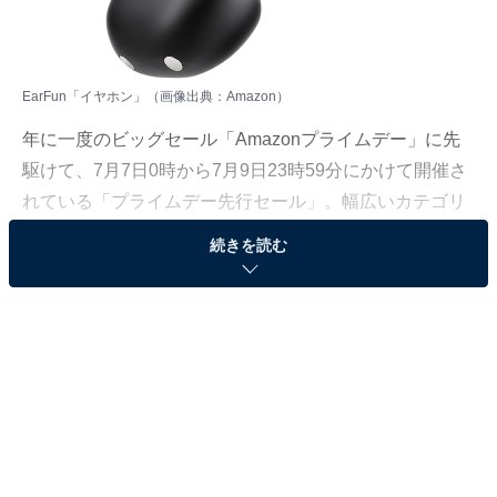
EarFun「イヤホン」（画像出典：Amazon）
年に一度のビッグセール「Amazonプライムデー」に先
駆けて、7月7日0時から7月9日23時59分にかけて開催さ
れている「プライムデー先行セール」。幅広いカテゴリ
の商品が特別価格で購入できる特別な期間です。本記事
続きを読む
では、人気商品の中からAll About ニュース編集部が厳選
したおすすめアイテムを紹介します。
本日は、AmazonでEarFun「イヤホン」が特別価格で登
場！ 通常9990円のところ、今だけ7589円となっていま
す。
そのほかにも注目の商品がラインナップされているの