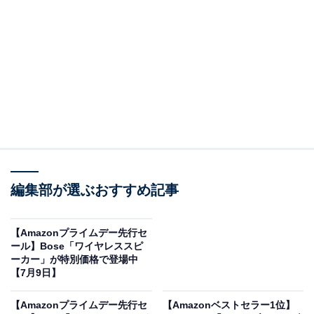
で、あわせて紹介していきましょう。
Amazonで商品を見る
編集部が選ぶおすすめ記事
※以下のセール情報は2026年7月9日15時30分現在のも
【Amazonプライムデー先行セ
ール】Bose「ワイヤレススピ
のです。値段の変更、売り切れの場合もあります。
ーカー」が特別価格で登場中
【7月9日】
この記事の執筆者：
All About ニュース お買
【Amazonプライムデー先行セ
【Amazonベストセラー1位】
いもの部