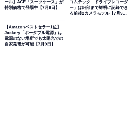
ール】ACE「スーツケース」が
コムテック「ドライブレコーダ
特別価格で登場中【7月9日】
ー」は細部まで鮮明に記録でき
Amazonのセール商品から売れ筋ランキングまで、毎日のお買いも
る前後2カメラモデル【7月9
のがもっと楽しく、もっとお得になる情報をお届け。編集部員によ
日】
る独自レビューなど、ここでしか手に入らない情報も満載です。
...続きを読む
【Amazonベストセラー1位】
Jackery「ポータブル電源」は
電源のない場所でも太陽光での
※本記事で紹介している商品の購入やサービスの利用により、売上の一部が
自家発電が可能【7月9日】
オールアバウトに還元されることがあります。
EarFunの「イヤホン」が“今だけ”の限定価格に！
24％オフで登場
【VGP 2026 SUMMER金賞・コスパ大賞】EarFun Clip 2
イヤーカフ イヤホン Bluetooth 6.0 / ワイヤレス充電