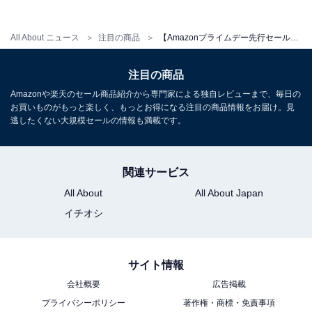
All About ニュース
注目の商品
【Amazonプライムデー先行セール】EarFun「イヤホン」が特別価格で登場中【7月9日】
注目の商品
Amazonや楽天のセール商品紹介から専門家による独自レビューまで、毎日の
【VGP 2025 金賞】EarFun OpenJump オープンイヤー
お買いものがもっと楽しく、もっとお得になる注目の商品情報をお届け。見
イヤホン Bluetooth 耳掛け型/ランニング イヤホン 耳を
逃したくない大規模セールの情報も満載です。
塞がない
Amazonで見る
関連サービス
All About
All About Japan
EarFun「Air Pro 4+」
イチオシ
サイト情報
会社概要
広告掲載
プライバシーポリシー
著作権・商標・免責事項