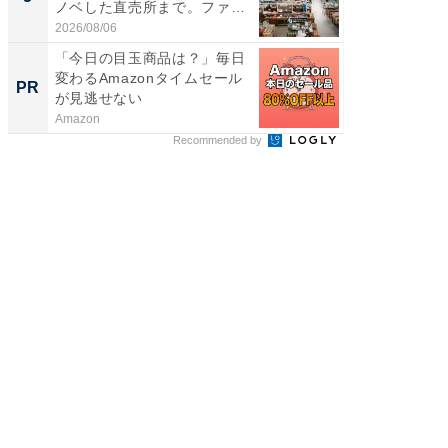
ノベした直売所まで。ファ
層水風
ー...
帰...
2026/08/06
2026/08/0
「今日の目玉商品は？」毎日
特別な名
変わるAmazonタイムセール
で選ぶR
PR
PR
が見逃せない
Amazon
ReFa GIN
Recommended by