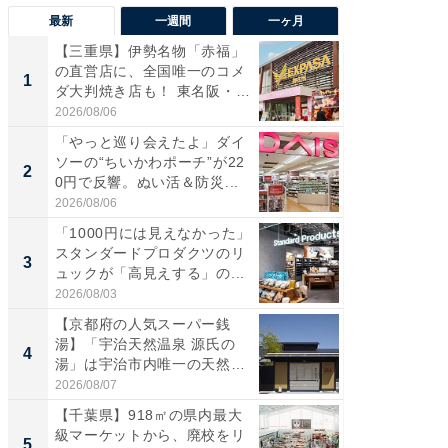
最新
一週間
一ヶ月
【三重県】伊勢名物「赤福」
【兵庫
の直営店に、全国唯一のコメ
ーメン
1
1
ダ大判焼き店も！ 東名阪・
再現した
伊...
道...
2026/08/06
2026/08/0
「やっと巡り会えたよ」ダイ
【三重
ソーの“ちいかわポーチ”が22
の直営
2
2
0円で反響。ぬい活＆防災...
ダ大判焼
伊...
2026/08/06
2026/08/0
「1000円には見えなかった」
【千葉県
スタンダードプロダクツのリ
級マー
3
3
ュックが「高見えする」の...
ノベし
ー...
2026/08/03
2026/08/0
【京都府の人気スーパー銭
ステラ
湯】「宇治天然温泉 源氏の
詰め放題
4
4
湯」は宇治市内唯一の天然温
00円で「
泉と...
2026/08/07
2026/08/0
【千葉県】918㎡の県内最大
立山連
級マーケットから、廃校をリ
風呂に、
5
5