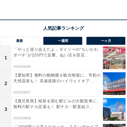
込1万3860円で販売中。
この商品のおすすめポイントは？
コンパクトなサイズからは想像できない臨場感あふれる
サウンド
を響かせる、Boseの第2世代スピーカーです。
最新
一週間
一ヶ月
優れた防水・防塵設計に加え、水に浮くタフな仕様
のた
「やっと巡り会えたよ」ダイソーの“ちいかわ
ポーチ”が220円で反響。ぬい活＆防災...
め、アウトドアやバスタイムでも安心して上質な音楽を
1
楽しめます！
2026/08/06
【愛知県】無料の動物園＆観光牧場に、市初の
最長12時間の連続再生が可能
で、置き方に合わせて音質
天然温泉も！ 高速道路のハイウェイオア...
2
を自動で最適化するスマートな機能も搭載。場所を選ば
2026/08/07
ずお気に入りのプレイリストを高音質で浴びる、贅沢な
【鹿児島県】桜島を望む駅ビルの大観覧車に、
日常が手に入りますよ。
無料の駅ナカ足湯も！ 駅ナカ・駅直結ス...
3
Bose「SoundLink Flex Portable Speaker LE (第2世
2026/08/08
代)」の口コミは？
「1000円には見えなかった」スタンダードプ