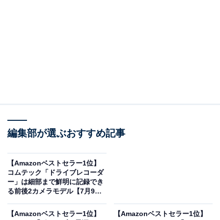
そのほかにも注目の商品がラインナップされているの
で、あわせて紹介していきましょう。
Amazonで商品を見る
編集部が選ぶおすすめ記事
【Amazonベストセラー1位】
※以下のセール情報は2026年7月9日13時現在のもので
コムテック「ドライブレコーダ
ー」は細部まで鮮明に記録でき
す。値段の変更、売り切れの場合もあります。
る前後2カメラモデル【7月9
日】
※本記事で紹介している商品の購入やサービスの利用により、売上の一部が
【Amazonベストセラー1位】
【Amazonベストセラー1位】
オールアバウトに還元されることがあります。