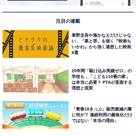
どこでも本格的なハイファイオーディオを楽しみたい人
や、タフに使える上質なスピーカーを探している人に
注目の連載
は、おすすめの商品といえそうです。
東野圭吾や湊かなえだけじゃな
い、「業と罪」を描く『映画ち
いかわ』から強く連想した映画
8選
20年間「駆け込み実績ゼロ」の
学校も…「こども110番の家」
は本当に必要？ PTAが直面する
理想と現実
「青春18きっぷ」販売激減の裏
に何が？ 連続利用の厳格化だけ
ではない「本当の理由」
【今日チェックしたい】Boseの人気商品5選