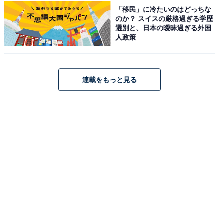
「移民」に冷たいのはどっちな
のか？ スイスの厳格過ぎる学歴
Bose「SoundLink Max Portable Speaker」
選別と、日本の曖昧過ぎる外国
人政策
連載をもっと見る
Bose SoundLink Max Portable Speaker 大型
Bluetooth ポータブル スピーカー ワイヤレス 防水 最長
20時間連続再生 USB-C 3.5 mm AUX入力対応 ブラック
Amazonで見る
Bose「SoundLink Plus Portable」