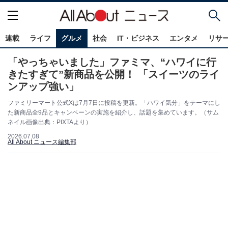
連載
ライフ
グルメ
社会
IT・ビジネス
エンタメ
リサ
「やっちゃいました」ファミマ、“ハワイに行
きたすぎて”新商品を公開！ 「スイーツのライ
ンアップ強い」
ファミリーマート公式Xは7月7日に投稿を更新。「ハワイ気分」をテーマにし
た新商品全9品とキャンペーンの実施を紹介し、話題を集めています。（サム
ネイル画像出典：PIXTAより）
2026.07.08
All About ニュース編集部