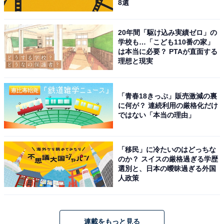
8選
20年間「駆け込み実績ゼロ」の
学校も…「こども110番の家」
は本当に必要？ PTAが直面する
理想と現実
「青春18きっぷ」販売激減の裏
に何が？ 連続利用の厳格化だけ
ではない「本当の理由」
「移民」に冷たいのはどっちな
のか？ スイスの厳格過ぎる学歴
選別と、日本の曖昧過ぎる外国
人政策
連載をもっと見る