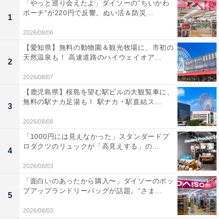
「やっと巡り会えたよ」ダイソーの“ちいかわ
ポーチ”が220円で反響。ぬい活＆防災...
1
2026/08/06
【愛知県】無料の動物園＆観光牧場に、市初の
天然温泉も！ 高速道路のハイウェイオア...
2
2026/08/07
【鹿児島県】桜島を望む駅ビルの大観覧車に、
無料の駅ナカ足湯も！ 駅ナカ・駅直結ス...
3
2026/08/08
「1000円には見えなかった」スタンダードプ
ロダクツのリュックが「高見えする」の...
4
2026/08/03
「面白いのあったから購入〜」ダイソーのポッ
プアップランドリーバッグが話題。“さま...
5
2026/08/03