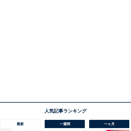
最新
一週間
一ヶ月