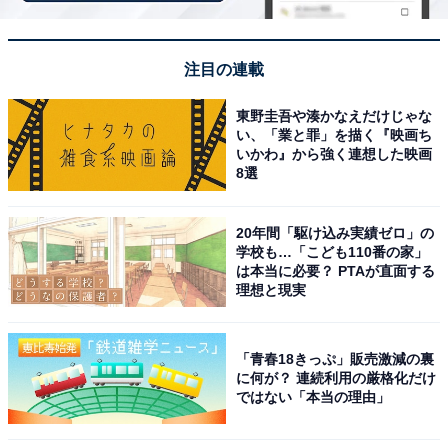
と創作ビュッフェが魅力
注目の連載
東野圭吾や湊かなえだけじゃな
い、「業と罪」を描く『映画ち
いかわ』から強く連想した映画
8選
20年間「駆け込み実績ゼロ」の
学校も…「こども110番の家」
は本当に必要？ PTAが直面する
理想と現実
「青春18きっぷ」販売激減の裏
に何が？ 連続利用の厳格化だけ
ではない「本当の理由」
磐梯熱海温泉 ホテル華の湯（画像：「磐梯熱海温泉 ホテル華の湯」公式
Webサイトより）