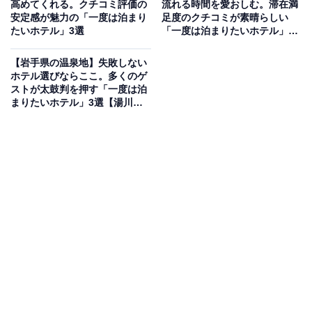
高めてくれる。クチコミ評価の
流れる時間を愛おしむ。滞在満
宿です。館内に一歩足を踏み入れると、浮舞台での琴の
安定感が魅力の「一度は泊まり
足度のクチコミが素晴らしい
たいホテル」3選
「一度は泊まりたいホテル」3
生演奏と温akaなおもてなしが迎えてくれます。自慢の
選【立山山麓温泉・氷見温泉
温泉は、広々とした大浴場や開放感あふれる天望大露天
郷】
【岩手県の温泉地】失敗しない
風呂、麦飯石サウナなど種類が豊富。地元の味覚が並ぶ
ホテル選びならここ。多くのゲ
ストが太鼓判を押す「一度は泊
会席料理や名物「ざっぱ汁」が味わえる朝食バイキング
まりたいホテル」3選【湯川温
も好評です。
泉・花巻南温泉峡・安比温泉
郷】
楽天トラベルでホテルを見る
アクセス