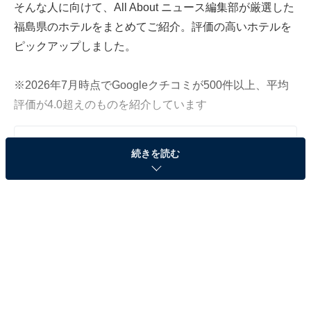
そんな人に向けて、All About ニュース編集部が厳選した
福島県のホテルをまとめてご紹介。評価の高いホテルを
ピックアップしました。
※2026年7月時点でGoogleクチコミが500件以上、平均
評価が4.0超えのものを紹介しています
この記事の執筆者：
All About ニュース お買
続きを読む
いもの部
Amazonのセール商品から売れ筋ランキングまで、毎日のお買いも
のがもっと楽しく、もっとお得になる情報をお届け。編集部員によ
る独自レビューなど、ここでしか手に入らない情報も満載です。
...続きを読む
※本記事で紹介している商品の購入やサービスの利用により、売上の一部が
オールアバウトに還元されることがあります。
「母畑温泉 八幡屋」は至高のおもてなしと天望大