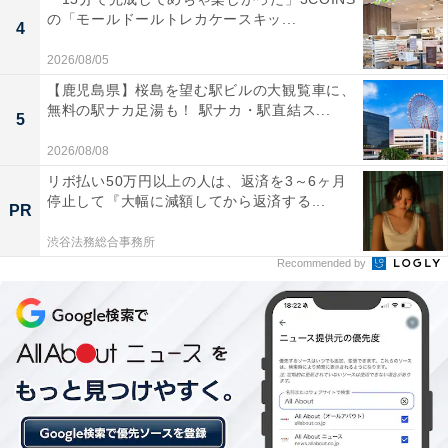
あわせて読みたい
の「モールドールトレカケースキッ...
4
【福島県の人気ホテル】「母畑温泉 八幡屋」
2026/08/05
は至高のおもてなしと天望大露天風呂が魅力
【鹿児島県】桜島を望む駅ビルの大観覧車に、
無料の駅ナカ足湯も！ 駅ナカ・駅直結ス...
5
2026/08/08
リボ払い50万円以上の人は、返済を3～6ヶ月
停止して『大幅に減額してから返済する...
PR
渋谷法務総合事務所
Recommended by
「磐梯熱海温泉 ホテル華の湯」は30種類の湯巡り