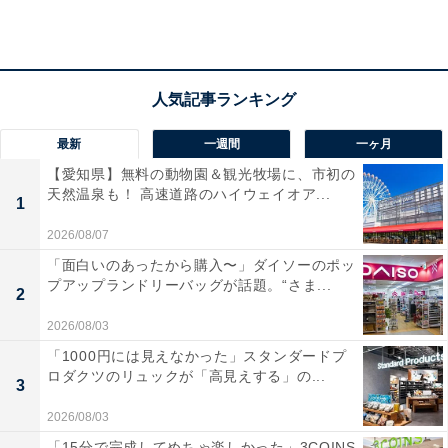
所在地：福島県石川郡石川町大字母畑字樋田75-1
交通手段：JR水郡線 磐城石川駅から車・タクシーで10
分（送迎あり・要予約）／あぶくま高原道路 福島空港IC
から車で10分
最新
一週間
一ヶ月
料金
【愛知県】無料の動物園＆観光牧場に、市初の
天然温泉も！ 高速道路のハイウェイオア...
1
大人1名（参考価格）：1万4300円
2026/08/07
※料金は公式Webサイト参考価格
「面白いのあったから購入〜」ダイソーのポッ
※プラン・部屋により価格は変動します
プアップランドリーバッグが話題。“さま...
2
チェックイン・チェックアウト
2026/08/03
「1000円には見えなかった」スタンダードプ
チェックイン：15:00
ロダクツのリュックが「高見えする」の...
3
チェックアウト：10:00
※プランにより時間が異なる可能性があります
2026/08/03
「15分で完成してめちゃ楽しかった」3COINS