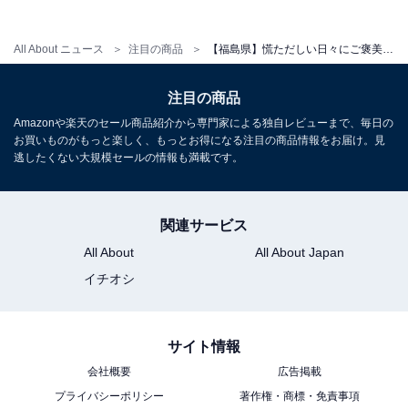
アクセス
All About ニュース
注目の商品
【福島県】慌ただしい日々にご褒美を。圧倒的な居心地の良さを誇る「一度は泊まりたいホテル」3選
所在地：福島県郡山市熱海町熱海5丁目 8-60
交通手段：JR磐越西線「磐梯熱海駅」よりタクシーで約
注目の商品
5分（無料送迎あり・要連絡）／磐越自動車道「磐梯熱
Amazonや楽天のセール商品紹介から専門家による独自レビューまで、毎日の
海IC」より車で約8分
お買いものがもっと楽しく、もっとお得になる注目の商品情報をお届け。見
逃したくない大規模セールの情報も満載です。
料金
大人1名（参考価格）：1万5400円
関連サービス
※料金は公式Webサイト参考価格
All About
All About Japan
※プラン・部屋により価格は変動します
イチオシ
チェックイン・チェックアウト
サイト情報
チェックイン：15:00
会社概要
広告掲載
チェックアウト：10:00
プライバシーポリシー
著作権・商標・免責事項
※プランにより時間が異なる可能性があります