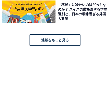
「磐梯熱海温泉 ホテル華の湯」は、毎分427リットルの
「移民」に冷たいのはどっちな
のか？ スイスの厳格過ぎる学歴
豊富な湯量を誇る「美人の湯」をさまざまな湯舎で贅沢
選別と、日本の曖昧過ぎる外国
に楽しめる宿です。最上階の「展望ひのき癒しの湯」や
人政策
趣向を凝らした「庭園露天風呂」など、館内での湯巡り
が人気。食事は「ツアービュッフェ」で、福島県産の牛
ステーキや「常磐もの」の魚介類を存分に堪能できま
連載をもっと見る
す。
楽天トラベルでホテルを見る