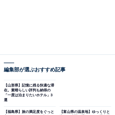
露天風呂が魅力
編集部が選ぶおすすめ記事
【山形県】記憶に残る快適な滞
在。素晴らしい評判も納得の
「一度は泊まりたいホテル」3
選
母畑温泉 八幡屋（画像：「母畑温泉 八幡屋」公式Webサイトより）
【福島県】旅の満足度をぐっと
【富山県の温泉地】ゆっくりと
「母畑温泉 八幡屋」は、阿武隈山系の自然に抱かれた名