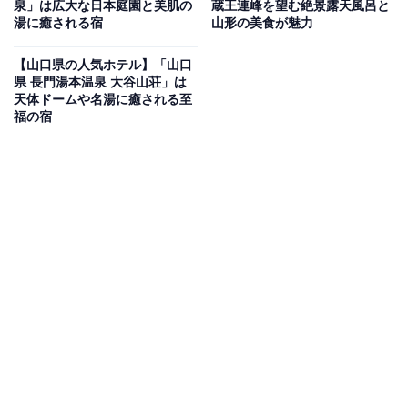
泉」は広大な日本庭園と美肌の
蔵王連峰を望む絶景露天風呂と
いもの部
湯に癒される宿
山形の美食が魅力
Amazonのセール商品から売れ筋ランキングまで、毎日のお買いも
【山口県の人気ホテル】「山口
のがもっと楽しく、もっとお得になる情報をお届け。編集部員によ
県 長門湯本温泉 大谷山荘」は
る独自レビューなど、ここでしか手に入らない情報も満載です。
...続きを読む
天体ドームや名湯に癒される至
福の宿
※本記事で紹介している商品の購入やサービスの利用により、売上の一部が
オールアバウトに還元されることがあります。
「裏磐梯レイクリゾート 本館 五色の森」は桧原湖
を望む絶景露天風呂が魅力
「裏磐梯レイクリゾート 本館 五色の森」は、雄大な磐梯
山と美しい桧原湖に囲まれた高原のリゾートホテルで
す。源泉掛け流しの「猫魔温泉」を堪能できる「ひばら
みの湯」からは、眼下に広がる桧原湖の絶景を楽しめま
す。食事は「ヒバラダイニング」にて、地元会津の食材
を活かした和洋中バイキングを心ゆくまで味わえます。