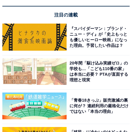
しい
注目の連載
プレイスポットなど館内施設が充実し家族で楽しめ
『スパイダーマン：ブランド・
ニュー・デイ』が「史上もっと
る
も優しいヒーロー映画」になっ
た理由。予習したい作品は？
20年間「駆け込み実績ゼロ」の
学校も…「こども110番の家」
は本当に必要？ PTAが直面する
理想と現実
「青春18きっぷ」販売激減の裏
に何が？ 連続利用の厳格化だけ
ではない「本当の理由」
「移民」に冷たいのはどっちな