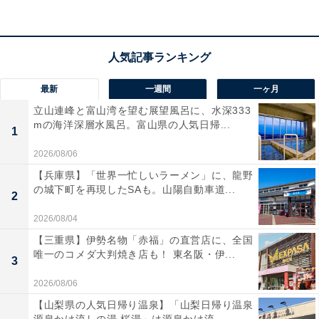
楽天トラベルでホテルを見る
最新
一週間
一ヶ月
立山連峰と富山湾を望む展望風呂に、水深333
mの海洋深層水風呂。富山県の人気日帰...
1
2026/08/06
【兵庫県】「世界一忙しいラーメン」に、龍野
の城下町を再現したSAも。山陽自動車道...
2
2026/08/04
【三重県】伊勢名物「赤福」の直営店に、全国
唯一のコメダ大判焼き店も！ 東名阪・伊...
3
2026/08/06
【山梨県の人気日帰り温泉】「山梨日帰り温泉