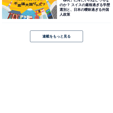
のか？ スイスの厳格過ぎる学歴
選別と、日本の曖昧過ぎる外国
人政策
アクセス・料金・宿泊情報は？
アクセス
連載をもっと見る
所在地：福島県耶麻郡北塩原村大字桧原字湯平山1171-1
交通手段：ＪＲ猪苗代駅より車で約35分（無料送迎バス
有）／猪苗代磐梯高原ICより車で約25分
料金
大人1名（参考価格）：1万3300円
※料金は公式Webサイト参考価格
※プラン・部屋により価格は変動します
チェックイン・チェックアウト