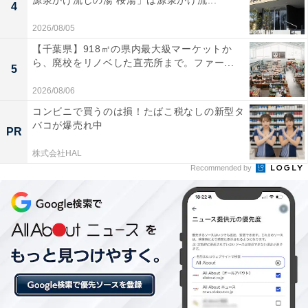
源泉かけ流しの湯 桜湯」は源泉かけ流...
4
2026/08/05
【千葉県】918㎡の県内最大級マーケットか
ら、廃校をリノベした直売所まで。ファー...
5
2026/08/06
「裏磐梯レイクリゾート 本館 五色の森」の口コミ
コンビニで買うのは損！たばこ税なしの新型タ
は？
バコが爆売れ中
PR
「裏磐梯レイクリゾート 本館 五色の森」には、以下のよ
株式会社HAL
Recommended by
うな口コミが寄せられています。
桧原湖を一望できる絶景の露天風呂が非常に素晴ら
しい
地元の食材を活かした種類豊富なバイキングが美味