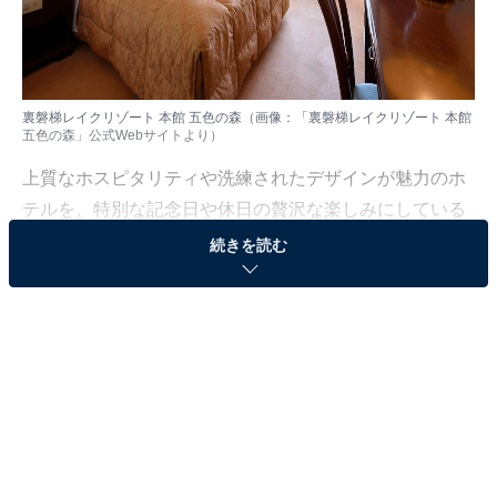
裏磐梯レイクリゾート 本館 五色の森（画像：「裏磐梯レイクリゾート 本館
五色の森」公式Webサイトより）
上質なホスピタリティや洗練されたデザインが魅力のホ
テルを、特別な記念日や休日の贅沢な楽しみにしている
人も少なくないはず。日常を忘れ、心身ともに満たされ
続きを読む
る非日常の体験は、何物にも代えがたい時間ですよね。
しかし、近年では多様なコンセプトや高い人気をほこる
ホテルも多く、どこに滞在すればよいか迷ってしま
う……そんな思いを抱えている人もいるのではないでし
ょうか。
そんな人に向けて、All About ニュース編集部が厳選した
人気かつ評価の高い施設を厳選して紹介します。今回取