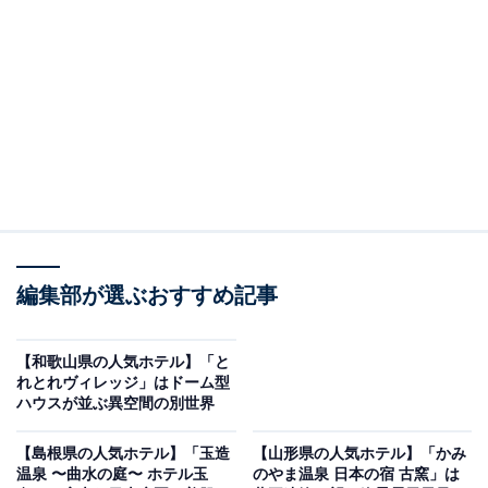
り上げるのは「裏磐梯レイクリゾート 本館 五色の森」で
す。
※2026年3月時点でGoogleクチコミが500件以上、平均
評価が4.0超えのものを紹介しています
編集部が選ぶおすすめ記事
楽天トラベルでホテルを見る
【和歌山県の人気ホテル】「と
れとれヴィレッジ」はドーム型
ハウスが並ぶ異空間の別世界
【島根県の人気ホテル】「玉造
【山形県の人気ホテル】「かみ
この記事の執筆者：
All About ニュース お買
温泉 〜曲水の庭〜 ホテル玉
のやま温泉 日本の宿 古窯」は