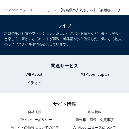
チェックイン：15:00
All About ニュース
ライフ
【福島県の人気ホテル】「裏磐梯レイクリゾート 本館 五色の森」は桧原湖を望む絶景露天風呂が魅力
チェックアウト：11:00
※プランにより時間が異なる可能性があります
ライフ
話題の生活雑貨やファッション、お出かけスポット情報など、暮らしがもっ
と楽しく、豊かになるヒントが満載。編集部が独自調査した、気になる他人
※掲載されている情報は記事公開時のものです。あらか
のライフスタイル事情も公開しています。
じめご了承ください。
また、記事中の宿泊プランを予約すると、売上の一部が
オールアバウトに還元されることがあります。
関連サービス
All About
All About Japan
イチオシ
こちらもおすすめ
【岩手県の人気ホテル】「鉛温泉 藤三旅館」は
日本一深い自噴岩風呂が楽しめる歴史ある宿
サイト情報
会社概要
広告掲載
プライバシーポリシー
著作権・商標・免責事項
当サイトの情報についての注意
All About ニュースについて