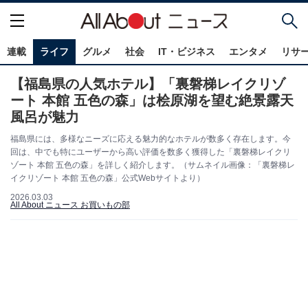
連載
ライフ
グルメ
社会
IT・ビジネス
エンタメ
リサ
【福島県の人気ホテル】「裏磐梯レイクリゾ
ート 本館 五色の森」は桧原湖を望む絶景露天
風呂が魅力
福島県には、多様なニーズに応える魅力的なホテルが数多く存在します。今
回は、中でも特にユーザーから高い評価を数多く獲得した「裏磐梯レイクリ
ゾート 本館 五色の森」を詳しく紹介します。（サムネイル画像：「裏磐梯レ
イクリゾート 本館 五色の森」公式Webサイトより）
2026.03.03
All About ニュース お買いもの部